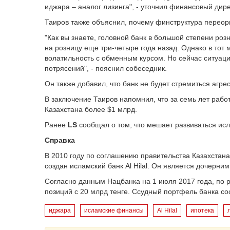
иджара – аналог лизинга", - уточнил финансовый дир
Таиров также объяснил, почему финструктура переор
"Как вы знаете, головной банк в большой степени ро
на розницу еще три-четыре года назад. Однако в тот
волатильность с обменным курсом. Но сейчас ситуац
потрясений", - пояснил собеседник.
Он также добавил, что банк не будет стремиться агр
В заключение Таиров напомнил, что за семь лет рабо
Казахстана более $1 млрд.
Ранее
LS
сообщал о том, что мешает развиваться и
Справка
В 2010 году по соглашению правительства Казахста
создан исламский банк
Al
Hilal
. Он является дочерни
Согласно данным Нацбанка на 1 июля 2017 года, по 
позиций с 20 млрд тенге. Ссудный портфель банка сос
иджара
исламские финансы
Al Hilal
ипотека