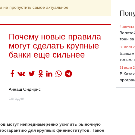
ы не пропустить самое актуальное
Поп
4 августа
Золото
Почему новые правила
тонн за
могут сделать крупные
30 июля 2
банки еще сильнее
Банкам 
только 
31 июля 2
В Каза
програ
Айнаш Ондирис
сегодня
ков могут непреднамеренно усилить рыночную
госгарантию для
крупных фининститутов.
Такое