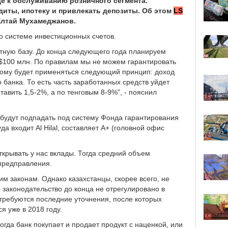
е к обслуживанию розничного сегмента.
диты, ипотеку и привлекать депозиты. Об этом
LS
Елтай Мухамеджанов
.
по системе инвестиционных счетов.
итную базу. До конца следующего года планируем
 $100 млн. По правилам мы не можем гарантировать
этому будет применяться следующий принцип: доход
 банка. То есть часть заработанных средств уйдет
тавить 1,5-2%, а по тенговым 8-9%", - пояснил
 будут подпадать под систему Фонда гарантирования
куда входит
Al
Hilal,
составляет А+ (головной офис
крывать у нас вклады. Тогда средний объем
мпредправления.
м законам. Однако казахстанцы, скорее всего, не
о законодательство до конца не отрегулировано в
требуются последние уточнения, после которых
 уже в 2018 году.
гда банк покупает и продает продукт с наценкой, или