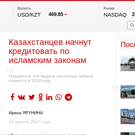
Валюта
Рынки
USD/KZT
469.85
NASDAQ
2
RUB/KZT
5.78
FTSE 100
EUR/KZT
542.16
DOW Ind
5
HKSE
2
По данным нац. банка РК
Казахстанцев начнут
S&P 500
7
Пос
NYSE
2
кредитовать по
исламским законам
Ожидается, что выдача ипотечных займов
начнется в 2018 году
Ирина ЯРУНИНА
18 августа 2017 года