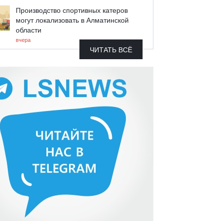
Производство спортивных катеров
могут локализовать в Алматинской
области
вчера
ЧИТАТЬ ВСЁ