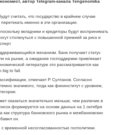
кономист, автор Telegram-канала Tengenomika
удут считать, что государство в крайнем случае
о перетекать именно в эти организации.
 поскольку вкладчики и кредиторы будут воспринимать
могут столкнуться с повышенной премией за риск и
сперт.
оддерживающийся механизм. Банк получает статус
ли на рынке, а ожидание господдержки привлекает
ономической литературе это рассматривается как
ig to fail.
лассификации, отмечает Р. Султанов. Согласно
темно значимого, тогда как фининститут с уровнем,
тегории.
жет оказаться значительно меньше, чем различие в
писок формируется на основе данных на 1 октября
а как структура банковского рынка и межбанковских
обавил он.
н с временной несогласованностью госполитики.