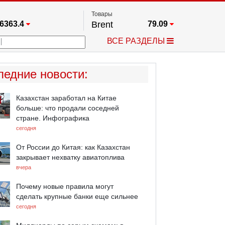
Товары
6363.4
Brent
79.09
67.17
Платина
1763.5
ВСЕ РАЗДЕЛЫ
4349.1
Газ
2.67
5463.5
Медь
6.7195
723.55
Серебро
62.325
ледние новости
:
4513.8
Золото
4320
Казахстан заработал на Китае
больше: что продали соседней
стране. Инфографика
сегодня
От России до Китая: как Казахстан
закрывает нехватку авиатоплива
вчера
Почему новые правила могут
сделать крупные банки еще сильнее
сегодня