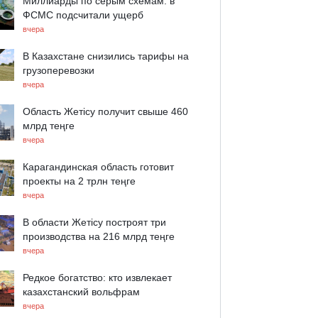
Миллиарды по серым схемам: в
ФСМС подсчитали ущерб
вчера
В Казахстане снизились тарифы на
грузоперевозки
вчера
Область Жетісу получит свыше 460
млрд теңге
вчера
Карагандинская область готовит
проекты на 2 трлн теңге
вчера
В области Жетісу построят три
производства на 216 млрд теңге
вчера
Редкое богатство: кто извлекает
казахстанский вольфрам
вчера