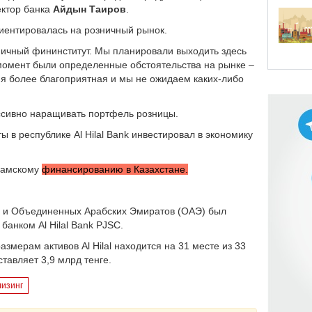
ектор банка
Айдын Таиров
.
иентировалась на розничный рынок.
зничный фининститут. Мы планировали выходить здесь
 момент были определенные обстоятельства на рынке –
ия более благоприятная и мы не ожидаем каких-либо
ессивно наращивать портфель розницы.
ты в республике
Al
Hilal
Bank
инвестировал в экономику
сламскому
финансированию в Казахстане.
на и Объединенных Арабских Эмиратов (ОАЭ) был
м банком
Al
Hilal
Bank
PJSC
.
размерам активов
Al
Hilal
находится на 31 месте из 33
тавляет 3,9 млрд тенге.
лизинг