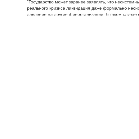
"Государство может заранее заявлять, что несистемн
реального кризиса ликвидация даже формально несист
давление на другие финорганизации. В таком случае
заранее заявленного правила и предотвращением бол
при первом серьезном стрессе, доверие к новой модел
Отдельная проблема – это механизм последующих взн
компенсировать госрасходы возникает уже после криз
эффект.
"Они будут изымать ликвидность и капитал у банков и
находится в ослабленном состоянии. Особенно чувст
небольших банков, которые не участвовали в формир
расходов", – размышляет собеседник LS.
Наконец, серьезным риском, по мнению эксперта, я
обязательств. Если заранее не будет четко определен
защищены, сам факт возможного списания может выз
"Поэтому механизм поглощения убытков должен опи
профессиональные инструменты, а не на средства обы
заключил Р. Султанов.
Положительный эффект, по мнению эксперта, будет за
начнут лучше учитывать вероятность реальных потерь