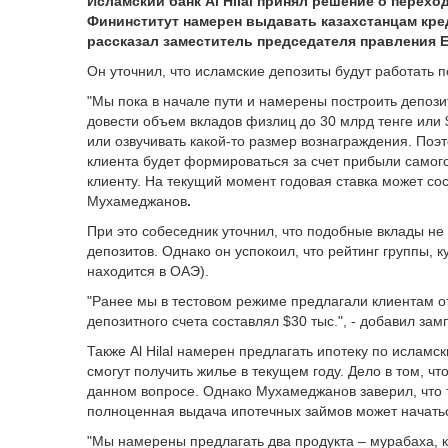
Исламский банк
Al
Hilal
принял решение о переход
Фининститут намерен выдавать казахстанцам кре
рассказал
заместитель председателя правления 
Он уточнил, что исламские депозиты будут работать 
"Мы пока в начале пути и намерены построить депоз
довести объем вкладов физлиц до 30 млрд тенге или
или озвучивать какой-то размер вознаграждения. По
клиента будет формироваться за счет прибыли самого
клиенту. На текущий момент годовая ставка может сос
Мухамеджанов
.
При это собеседник уточнил, что подобные вклады
не
депозитов. Однако он успокоил, что рейтинг группы, 
находится в ОАЭ).
"Ранее мы в тестовом режиме предлагали клиентам от
депозитного счета составлял $30 тыс.", - добавил за
Также
Al
Hilal
намерен предлагать ипотеку по исламски
смогут получить жилье в текущем году. Дело в том, чт
данном вопросе.
Однако Мухамеджанов заверил, что 
полноценная выдача ипотечных займов может начаться
"Мы намерены предлагать два продукта – мурабаха, ко