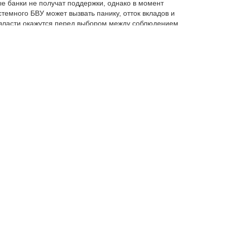
ые банки не получат поддержки, однако в момент
емного БВУ может вызвать панику, отток вкладов и
 власти окажутся перед выбором между соблюдением
ее широкого кризиса. Если правило будет нарушено
и снизится", – считает экономист.
осов банков, продолжает он. Если обязательство
иса, такие платежи могут иметь проциклический
менно в тот момент, когда финансовая система
вительным такой механизм может оказаться для
овании проблемы, но должны будут нести часть
вляется неправильное применение механизма списания
о, какие инструменты подлежат конвертации, а какие
вать паническое поведение кредиторов.
раться преимущественно на заранее выпущенные
чных вкладчиков и расчетные остатки бизнеса", –
ключаться в том, что собственники и кредиторы банков
. Стоимость привлечения ресурсов станет в большей