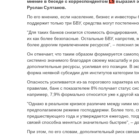
мнение в беседе с корреспондентом
LS
выразил э
Руслан Султанов.
По его мнению, если население, бизнес и инвесторы б
поддержит только три БВУ, средства могут постепенн
"Для таких банков снизится стоимость фондирования,
их как более безопасные. Остальные БВУ, напротив, 
более дорогим привлечением ресурсов", – пояснил эк
Он отмечает, что таким образом формируется самоп
системно значимого благодаря своему масштабу и ро
дополнительные ресурсы, усиливая его позиции. В эк
форма неявной субсидии для институтов категории too b
Опасность усиливается из-за порогового характера к
правилам, банк с показателем 8% получает статус сис
например, 7,9% формально относится уже к другой ка
"Однако в реальном кризисе различие между ними мо
предполагаемом режиме господдержки. Более того, с
предшествующего года и утверждается ежегодно, тогд
связей способна меняться значительно быстрее", – д
При этом, по его словам, дополнительный риск связа