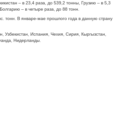
жикистан – в 23,4 раза, до 539,2 тонны, Грузию – в 5,3
 Болгарию – в четыре раза, до 88 тонн.
ыс. тонн. В январе-мае прошлого года в данную страну
н, Узбекистан, Испания, Чехия, Сирия, Кыргызстан,
Руанда, Нидерланды.
 4,3 раза. Но объем ввозимой в Казахстан из-за рубежа
ляли из России – 2,3 тыс. тонн (+4,1 раза). Остальной
на активно закупают в Европе и Азии.