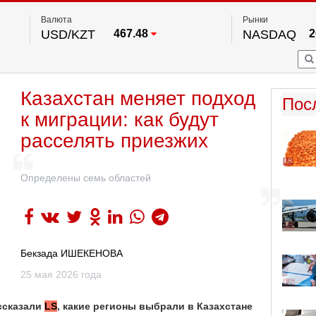
Валюта
Рынки
USD/KZT
467.48
NASDAQ
2
RUB/KZT
5.73
FTSE 100
EUR/KZT
539.52
DOW Ind
5
HKSE
2
По данным нац. банка РК
Казахстан меняет подход
S&P 500
7
Пос
NYSE
2
к миграции: как будут
расселять приезжих
Определены семь областей
Бекзада ИШЕКЕНОВА
25 мая 2026 года
ссказали
LS
, какие регионы выбрали в Казахстане