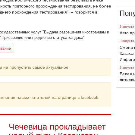
йн-диагностического тестирования результата ниже
жность повторного прохождения тестирования, не более
Поп
днего прохождения тестирования", – говорится в
3 августа
 государственных услуг "Выдача разрешения иностранцам и
Авто п
 "Присвоение или продление статуса кандаса"
3 августа
Смена 
ивание
Казахст
Инфогр
ы не пропустить самое актуальное
3 августа
Белая н
литиев
мнения наших читателей на странице в facebook.
Чечевица прокладывает