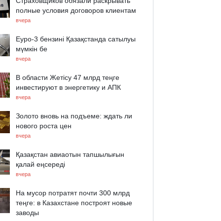
Страховщиков обязали раскрывать
полные условия договоров клиентам
вчера
Еуро-3 бензині Қазақстанда сатылуы
мүмкін бе
вчера
В области Жетісу 47 млрд теңге
инвестируют в энергетику и АПК
вчера
Золото вновь на подъеме: ждать ли
нового роста цен
вчера
Қазақстан авиаотын тапшылығын
қалай еңсереді
вчера
На мусор потратят почти 300 млрд
теңге: в Казахстане построят новые
заводы