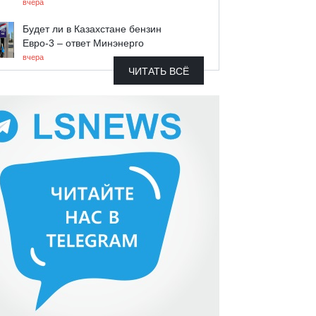
вчера
Будет ли в Казахстане бензин
Евро-3 – ответ Минэнерго
вчера
ЧИТАТЬ ВСЁ