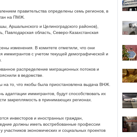
овлением правительства определены семь регионов, в
стан на ПМЖ.
сшы, Аршалынского и Целиноградского районов),
ть, Павлодарская область, Северо-Казахстанская
сены изменения. В комитете отметили, что они
я иммигрантов с учетом текущей демографической и
.
ованное распределение миграционных потоков и
ояснили в ведомстве.
бы на то, что якобы была приостановлена выдача ВНЖ.
нь адаптации иммигрантов, будут способствовать их
сти закреплямость в принимающих регионах.
аются инвесторов и иностранных граждан,
ледние должны иметь востребованные профессии
у участников экономических и социальных проектов