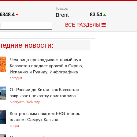
Товары
6348.4
Brent
83.54
67.17
Платина
1746.9
ВСЕ РАЗДЕЛЫ
3885.1
Газ
2.628
5542.5
Медь
6.7455
709.96
Серебро
62.445
ледние новости
:
4484.1
Золото
4313.4
Чечевица прокладывает новый путь:
Казахстан продает урожай в Сирию,
Испанию и Руанду. Инфографика
сегодня
От России до Китая: как Казахстан
закрывает нехватку авиатоплива
5 августа 2026 года
Контрольным пакетом ERG теперь
владеет Самрук-Қазына
вчера