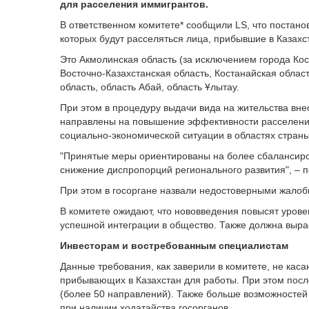
для расселения иммигрантов.
В ответственном комитете* сообщили LS, что постан
которых будут расселяться лица, прибывшие в Казах
Это Акмолинская область (за исключением города Ко
Восточно-Казахстанская область, Костанайская облас
область, область Абай, область Ұлытау.
При этом в процедуру выдачи вида на жительства вне
направлены на повышение эффективности расселени
социально-экономической ситуации в областях страны
"Принятые меры ориентированы на более сбалансир
снижение диспропорций регионального развития", – п
При этом в госоргане назвали недостоверными жало
В комитете ожидают, что нововведения повысят урове
успешной интеграции в общество. Также должна выра
Инвесторам и востребованным специалистам
Данные требования, как заверили в комитете, не кас
прибывающих в Казахстан для работы. При этом пос
(более 50 направлений). Также больше возможностей 
при наличии ходатайства госорганов.