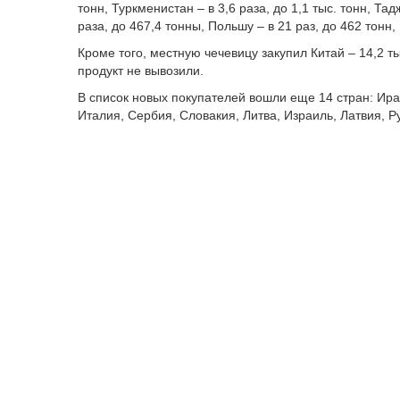
тонн, Туркменистан – в 3,6 раза, до 1,1 тыс. тонн, Тад
раза, до 467,4 тонны, Польшу – в 21 раз, до 462 тонн,
Кроме того, местную чечевицу закупил Китай – 14,2 т
продукт не вывозили.
В список новых покупателей вошли еще 14 стран: Ира
Италия, Сербия, Словакия, Литва, Израиль, Латвия, 
Что касается
импорта
чечевицы, то он тоже вырос – в
продукции гораздо меньше экспорта – 2,4 тыс. тонн.
В основном бобовую культуру на местный рынок отправ
объем завезли из Канады и Пакистана.
Напомним, ранее LS
писал
, что пшеницу из Казахста
Другие инфографики