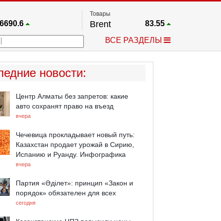
Товары
6690.6
Brent
83.55
67.17
Платина
1759.6
ВСЕ РАЗДЕЛЫ
4036.9
Газ
2.662
25668
Медь
6.591
757.64
Серебро
63.499
ледние новости
:
4595.2
Золото
4399.7
Центр Алматы без запретов: какие
авто сохранят право на въезд
вчера
Чечевица прокладывает новый путь:
Казахстан продает урожай в Сирию,
Испанию и Руанду. Инфографика
вчера
Партия «Әділет»: принцип «Закон и
порядок» обязателен для всех
сегодня