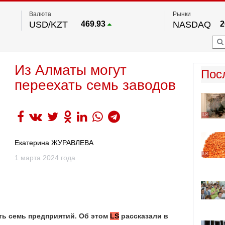
Валюта
Рынки
USD/KZT
469.93
NASDAQ
2
RUB/KZT
5.71
FTSE 100
EUR/KZT
541.64
DOW Ind
5
HKSE
По данным нац. банка РК
Из Алматы могут
S&P 500
7
Пос
NYSE
2
переехать семь заводов
Екатерина ЖУРАВЛЕВА
1 марта 2024 года
ть семь предприятий. Об этом
LS
рассказали в