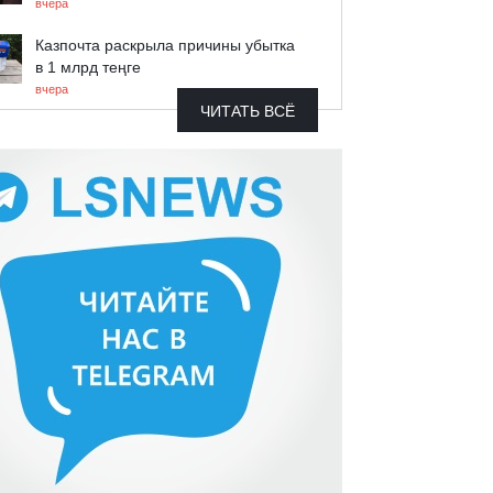
вчера
Казпочта раскрыла причины убытка
в 1 млрд теңге
вчера
ЧИТАТЬ ВСЁ