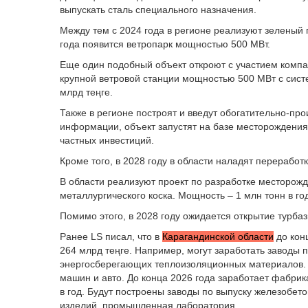
выпускать сталь специального назначения.
Между тем с 2024 года в регионе реализуют зеленый п
года появится ветропарк мощностью 500 МВт.
Еще один подобный объект откроют с участием компан
крупной ветровой станции мощностью 500 МВт с сист
млрд теңге.
Также в регионе построят и введут обогатительно-пр
информации, объект запустят на базе месторождения 
частных инвестиций.
Кроме того, в 2028 году в области наладят переработ
В области реализуют проект по разработке месторожд
металлургического коска. Мощность – 1 млн тонн в го
Помимо этого, в 2028 году ожидается открытие турбаз
Ранее LS писал, что в
Карагандинской области
до кон
264 млрд теңге. Например, могут заработать заводы 
энергосберегающих теплоизоляционных материалов. Т
машин и авто. До конца 2026 года заработает фабрик
в год. Будут построены заводы по выпуску железобет
изделий, промышленная лаборатория.