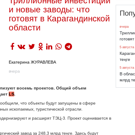
Триллионные инвестиции
и новые заводы: что
Поп
готовят в Карагандинской
области
вчера
Трилли
готовят
5 августа
Караган
теңге
Екатерина ЖУРАВЛЕВА
5 августа
вчера
В облас
млрд т
еализуют восемь проектов. Общий объем
дает
LS
.
сообщили, что объекты будут запущены в сфере
зных ископаемых, туристической отрасли.
одернизируют и расширят ТЭЦ-3. Проект оценивается в
гический завод за 248,3 млрд теңге. Здесь будут