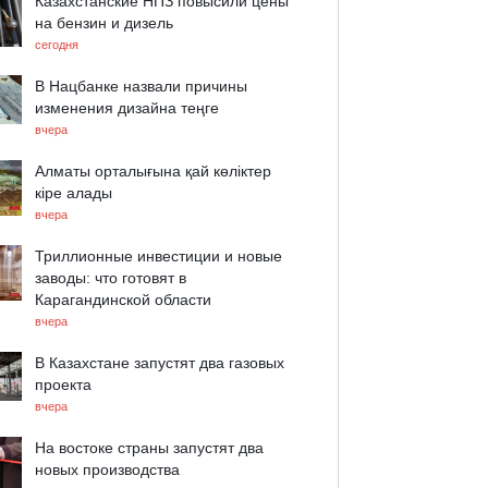
Казахстанские НПЗ повысили цены
на бензин и дизель
сегодня
В Нацбанке назвали причины
изменения дизайна теңге
вчера
Алматы орталығына қай көліктер
кіре алады
вчера
Триллионные инвестиции и новые
заводы: что готовят в
Карагандинской области
вчера
В Казахстане запустят два газовых
проекта
вчера
На востоке страны запустят два
новых производства