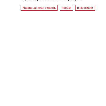
Карагандинская область
проект
инвестиции
Следите за нашим Telegram - каналом, чтоб
Комментарии отключены!
Вы можете оставить комментарий и увидеть 
О компании
Авто
Контакты
Банки+