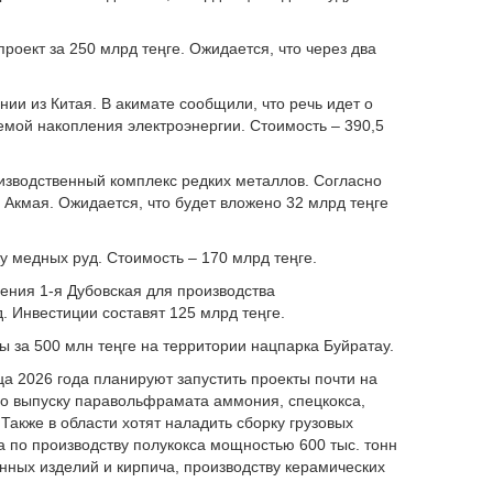
роект за 250 млрд теңге. Ожидается, что через два
ии из Китая. В акимате сообщили, что речь идет о
емой накопления электроэнергии. Стоимость – 390,5
оизводственный комплекс редких металлов. Согласно
Акмая. Ожидается, что будет вложено 32 млрд теңге
ку медных руд. Стоимость – 170 млрд теңге.
ения 1-я Дубовская для производства
д. Инвестиции составят 125 млрд теңге.
ы за 500 млн теңге на территории нацпарка Буйратау.
ца 2026 года планируют запустить проекты почти на
по выпуску паравольфрамата аммония, спецкокса,
акже в области хотят наладить сборку грузовых
а по производству полукокса мощностью 600 тыс. тонн
онных изделий и кирпича, производству керамических