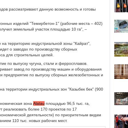
водов рассматривают данную возможность и готовы
онных изделий "Темирбетон-1" (рабочие места – 402)
лучил земельный участок площадью 10 га", –
 на территорию индустриальной зоны "Кайрат",
 идет о заводах по производству сборных
пса для строительных целей.
ие по выпуску чугуна, стали и ферросплавов.
тривает завод по производству машин и оборудования
ти предприятие по выпуску сборных железобетонных и
а территории индустриальных зон "Казыбек бек" (900
ономическая зона
Alatau
площадью 96,5 тыс. га,
ут реализовать более 170 проектов по 17
кономической деятельности) по приоритетным видам
анием 110 тыс. новых рабочих мест.