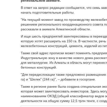
региональном акимате.
В ответ на запрос редакции сообщается, что семь за
начать подготовительные работы.
"На текущий момент завод по производству железобет
решением регионального координационного совета по
рассказали в акимате Алматинской области.
И еще шесть предприятий заинтересованы в переезде
которую хотят расширить на 150 га. В частности, речь
железобетонных конструкций, цемента, изделий из ги
Также свой адрес прописки может поменять предприят
Индустриальную зону в качестве нового дома рассма
для металлургии. Из Алматы в область могут перенес
бетонных конструкций.
"Для передислокации также предложено размещение н
га) и "Шелек" (244 га)", – добавили в госоргане.
Также в регионе ранее была создана специальная эк
которая может заинтересовать инвесторов. Здесь мог
наименованиям ОКЭД (общий классификатор видов э
деятельности на общую сумму 12,5 трлн тенге, с созд