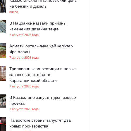
Казахстанские НПЗ повысили цены
на бензин и дизель
вчера
В Нацбанке назвали причины
изменения дизайна теңге
7 августа 2026 года
Алматы орталығына қай көліктер
кіре алады
7 августа 2026 года
Триллионные инвестиции и новые
заводы: что готовят в
Карагандинской области
7 августа 2026 года
В Казахстане запустят два газовых
проекта
7 августа 2026 года
На востоке страны запустят два
новых производства