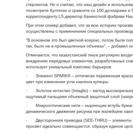
стерлингов. Но я считаю, что наш дизайн и использо
посмотрите Култегин и сравните со 100 долларами и 5
корреспонденту LS директор банкнотной фабрики На
При этом спикер добавил, что за всю историю произв
осуществлены с применением специальных производ
"В основном это был цветной ксерокс, потом были поп
так, было не в промышленных объемах", – добавил он
Отмечается, что казахстанский теңге регулярно вхо
внедрению передовых элементов, разработанных сов
использует уникальный комплекс барьеров:
· Элемент SPARK® – оптически переменная краск
цвет при изменении угла наклона купюры.
· Золотое интаглио (Intaglio) – метод высокорелье
ощутимый пальцами объемный защитный слой (наприм
· Микрооптические нити – ныряющие вглубь бумаги
динамического движения рисунка при малейшем накл
· Двусторонняя приводка (SEE-THRU) – элементы ри
просвет идеально совмещаются, образуя единое цел