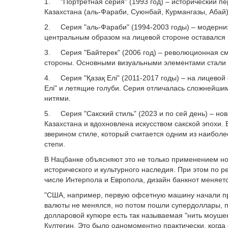
1. "Портретная серия" (1993 год) – исторический п
Казахстана (аль-Фараби, Суюнбай, Курмангазы, Абай
2. Серия "аль-Фараби" (1994-2003 годы) – модерни
центральным образом на лицевой стороне оставался
3. Серия "Байтерек" (2006 год) – революционная см
стороны. Основными визуальными элементами стали м
4. Серия "Қазақ Елі" (2011-2017 годы) – на лицево
Елі" и летящие голуби. Серия отличалась сложнейш
нитями.
5. Серия "Сакский стиль" (2023 и по сей день) – н
Казахстана и вдохновлена искусством сакской эпохи.
зверином стиле, который считается одним из наибол
степи.
В Нацбанке объясняют это не только применением н
исторического и культурного наследия. При этом по
числе Интерпола и Европола, дизайн банкнот меняется
"США, например, первую офсетную машину начали при
валюты не менялся, но потом пошли супердоллары, по
долларовой купюре есть так называемая "нить моушен
Култегин. Это было одномоментно практически, когда 