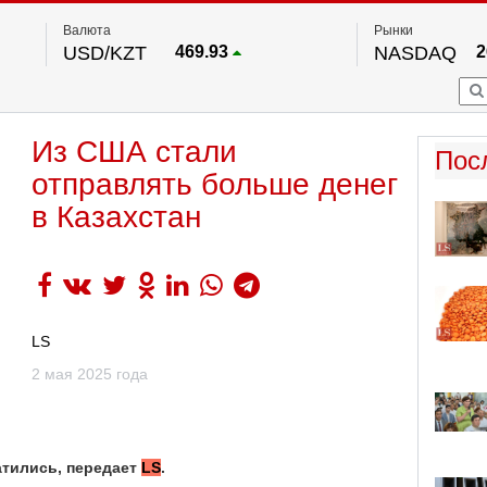
Валюта
Рынки
USD/KZT
469.93
NASDAQ
2
RUB/KZT
5.71
FTSE 100
EUR/KZT
541.64
DOW Ind
5
HKSE
По данным нац. банка РК
Из США стали
S&P 500
7
Пос
NYSE
2
отправлять больше денег
в Казахстан
LS
2 мая 2025 года
атились, передает
LS
.