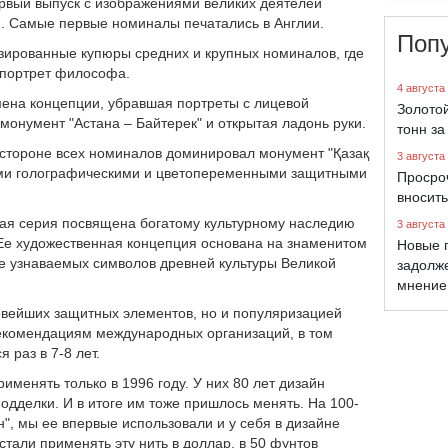
ервый выпуск с изображениями великих деятелей
). Самые первые номиналы печатались в Англии.
Поп
зированные купюры средних и крупных номиналов, где
 портрет философа.
4 августа
ена концепции, убравшая портреты с лицевой
Золото
онумент "Астана – Байтерек" и открытая ладонь руки.
тонн за
й стороне всех номиналов доминировал монумент "Қазақ
3 августа
ими голографическими и цветопеременными защитными
Просро
вносить
овая серия посвящена богатому культурному наследию
3 августа
 Ее художественная концепция основана на знаменитом
Новые 
ее узнаваемых символов древней культуры Великой
задолж
мнение
овейших защитных элементов, но и популяризацией
 рекомендациям международных организаций, в том
 раз в 7-8 лет.
менять только в 1996 году. У них 80 лет дизайн
дделки. И в итоге им тоже пришлось менять. На 100-
", мы ее впервые использовали и у себя в дизайне
стали применять эту нить в доллар, в 50 фунтов