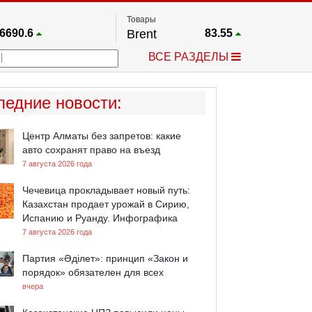
Товары
6690.6
Brent
83.55
67.17
Платина
1759.6
ВСЕ РАЗДЕЛЫ
4036.9
Газ
2.662
25668
Медь
6.591
757.64
Серебро
63.499
ледние новости
:
4595.2
Золото
4399.7
Центр Алматы без запретов: какие
авто сохранят право на въезд
7 августа 2026 года
Чечевица прокладывает новый путь:
Казахстан продает урожай в Сирию,
Испанию и Руанду. Инфографика
7 августа 2026 года
Партия «Әділет»: принцип «Закон и
порядок» обязателен для всех
вчера