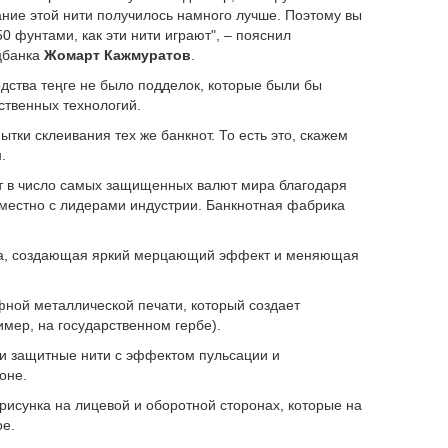
вание этой нити получилось намного лучше. Поэтому вы
0 фунтами, как эти нити играют", – пояснил
цбанка
Жомарт Кажмуратов
.
одства теңге не было подделок, которые были бы
ственных технологий.
ытки склеивания тех же банкнот. То есть это, скажем
.
дит в число самых защищенных валют мира благодаря
местно с лидерами индустрии. Банкнотная фабрика
а, создающая яркий мерцающий эффект и меняющая
фной металлической печати, который создает
ер, на государственном гербе).
 защитные нити с эффектом пульсации и
оне.
сунка на лицевой и оборотной сторонах, которые на
ое.