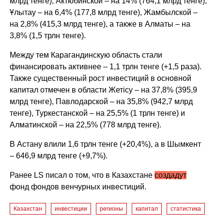
млрд тенге), Актюбинской – на 14% (764,1 млрд тенге),
Ұлытау – на 6,4% (177,8 млрд тенге), Жамбылской –
на 2,8% (415,3 млрд тенге), а также в Алматы – на
3,8% (1,5 трлн тенге).
Между тем Карагандинскую область стали
финансировать активнее – 1,1 трлн тенге (+1,5 раза).
Также существенный рост инвестиций в основной
капитал отмечен в области Жетісу – на 37,8% (395,9
млрд тенге), Павлодарской – на 35,8% (942,7 млрд
тенге), Туркестанской – на 25,5% (1 трлн тенге) и
Алматинской – на 22,5% (778 млрд тенге).
В Астану влили 1,6 трлн тенге (+20,4%), а в Шымкент
– 646,9 млрд тенге (+9,7%).
Ранее LS писал о том, что в Казахстане
создадут
фонд фондов венчурных инвестиций.
Казахстан
инвестиции
регионы
капитал
статистика