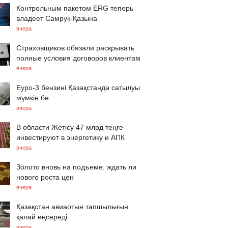
Контрольным пакетом ERG теперь
владеет Самрук-Қазына
вчера
Страховщиков обязали раскрывать
полные условия договоров клиентам
вчера
Еуро-3 бензині Қазақстанда сатылуы
мүмкін бе
вчера
В области Жетісу 47 млрд теңге
инвестируют в энергетику и АПК
вчера
Золото вновь на подъеме: ждать ли
нового роста цен
вчера
Қазақстан авиаотын тапшылығын
қалай еңсереді
вчера