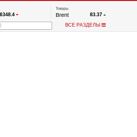
Товары
6348.4
Brent
83.37
67.17
Платина
1743
ВСЕ РАЗДЕЛЫ
3885.1
Газ
2.624
5469.5
Медь
6.7195
709.96
Серебро
61.91
4484.1
Золото
4299.8