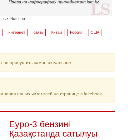
анных: Numbeo
а
интернет
связь
Китай
Россия
США
ы не пропустить самое актуальное
мнения наших читателей на странице в facebook.
Еуро-3 бензині
Қазақстанда сатылуы