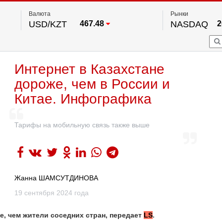
Валюта
Рынки
USD/KZT
467.48
NASDAQ
2
RUB/KZT
5.73
FTSE 100
EUR/KZT
539.52
DOW Ind
5
HKSE
2
По данным нац. банка РК
Интернет в Казахстане
S&P 500
7
NYSE
2
дороже, чем в России и
Китае. Инфографика
Тарифы на мобильную связь также выше
Жанна ШАМСУТДИНОВА
19 сентября 2024 года
е, чем жители соседних стран, передает
LS
.