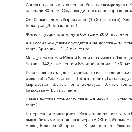
Согласно данным Numbeo, на базовые
комуслуги
в К
площади 80 кв. м. Сюда входит оплата электроэнергии
Это больше, чем в Кыргызстане (15,9 тыс. тенге), Узбек
Беларуси (26,5 тыс. тенге).
Жители Турции платят чуть больше – 28,8 тыс. тенге.
А в России комуслуги обходятся еще дороже – 44,8 тыс.
тенге, Армении – 61,8 тыс. тенге.
Между тем жители Южной Кореи оплачивают блага циви
Чехии – 142,5 тыс. тенге и Великобритании – 156 тыс. 
Если сравнивать цены на
связь
, то из вышеперечисл
и звонки) в Узбекистане – 1,9 тыс. тенге. Далее следую
Кыргызстан – 3,5 тыс. тенге, Беларусь – 3,7 тыс. тенге
Казахстан – 4,3 тыс. тенге.
Самая высокая стоимость связи – в Чехии (13,5 тыс. т
тенге).
Интересно, что
интернет
в Казахстане дороже, чем в 
рынке безлимитные данные через ADSL и кабельное обх
месяц. В соседней стране – в 3 тыс. тенге, а в Украине