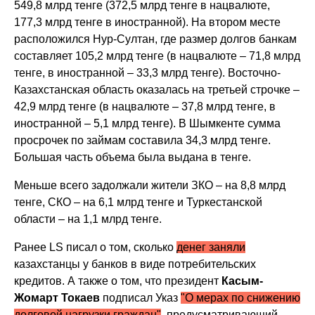
549,8 млрд тенге (372,5 млрд тенге в нацвалюте,
177,3 млрд тенге в иностранной). На втором месте
расположился Нур-Султан, где размер долгов банкам
составляет 105,2 млрд тенге (в нацвалюте – 71,8 млрд
тенге, в иностранной – 33,3 млрд тенге). Восточно-
Казахстанская область оказалась на третьей строчке –
42,9 млрд тенге (в нацвалюте – 37,8 млрд тенге, в
иностранной – 5,1 млрд тенге). В Шымкенте сумма
просрочек по займам составила 34,3 млрд тенге.
Большая часть объема была выдана в тенге.
Меньше всего задолжали жители ЗКО – на 8,8 млрд
тенге, СКО – на 6,1 млрд тенге и Туркестанской
области – на 1,1 млрд тенге.
Ранее LS писал о том, сколько
денег заняли
казахстанцы у банков в виде потребительских
кредитов. А также о том, что
президент
Касым-
Жомарт Токаев
подписал Указ
"О мерах по снижению
долговой нагрузки граждан"
, предусматривающий