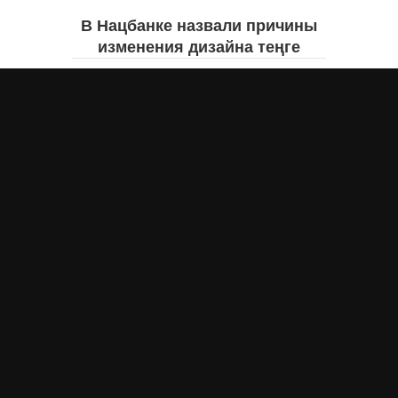
В Нацбанке назвали причины
изменения дизайна теңге
Айнаш Ондирис
сегодня