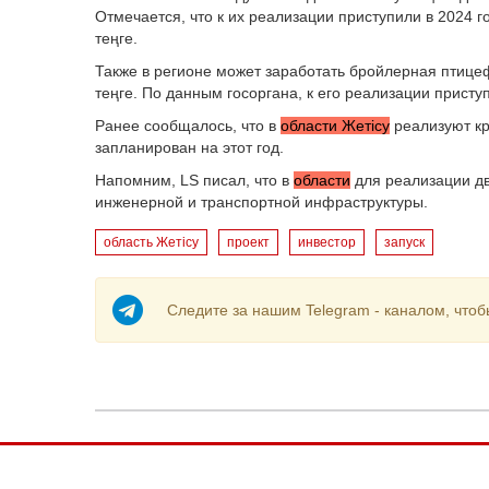
Отмечается, что к их реализации приступили в 2024 
теңге.
Также в регионе может заработать бройлерная птице
теңге. По данным госоргана, к его реализации приступ
Ранее сообщалось, что в
области Жетісу
реализуют кр
запланирован на этот год.
Напомним, LS писал, что в
области
для реализации дв
инженерной и транспортной инфраструктуры.
область Жетісу
проект
инвестор
запуск
Следите за нашим Telegram - каналом, чтоб