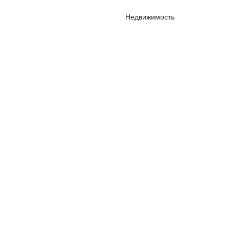
Недвижимость
Рынки
Компании
ы
Инфографика
Подписка на самые интересные новости из мира
бизнеса
Подписаться