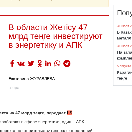
Поп
В области Жетісу 47
31 июля 2
В Каза
млрд теңге инвестируют
металл
в энергетику и АПК
31 июля 2
На запа
компле
5 августа
Караган
теңге
Екатерина ЖУРАВЛЕВА
вчера
екта на 47 млрд теңге, передает
LS
.
аработают в сфере энергетики, один – АПК.
 проекта по строительству гидроэлектростанций.