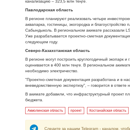
канализацию – 323,5 млн теңге.
Павлодарская область
В регионе планируют реализовать четыре инвестпроек
аквапарка, гостиницы, экогородка и благоустройство 
Сабындыколь. В региональном акимате рассказали LS,
Уже разрабатывается проектно-сметная документация 
следующем году.
Северо-Казахстанская область
В регионе могут построить круглогодичный экопарк и
оценивается в 400 млн теңге. В региональном акима
необходимо электричество.
"Проектно-сметная документация разработана и в н
вневедомственную экспертизу", – говорится в ответе н
В акимате добавили, что инфраструктурный проект пл
бюджета.
Акмолинская область
проект
Костанайская область
Следите за нашим Telegram - каналом, чтоб