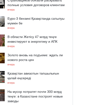
Страховщиков обязали раскрывать
полные условия договоров клиентам
вчера
Еуро-3 бензині Қазақстанда сатылуы
мүмкін бе
вчера
В области Жетісу 47 млрд теңге
инвестируют в энергетику и АПК
вчера
Золото вновь на подъеме: ждать ли
нового роста цен
вчера
Қазақстан авиаотын тапшылығын
қалай еңсереді
вчера
На мусор потратят почти 300 млрд
теңге: в Казахстане построят новые
заводы