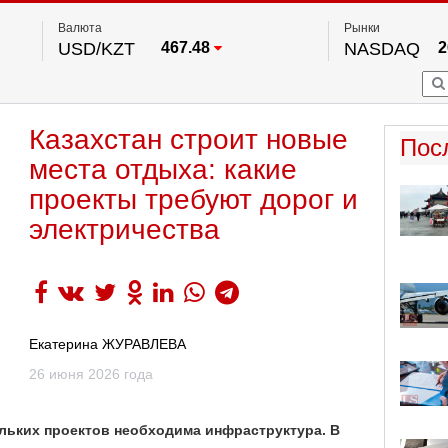
Валюта
Рынки
USD/KZT
467.48
NASDAQ
2
RUB/KZT
5.73
FTSE 100
EUR/KZT
539.52
DOW Ind
5
HKSE
2
По данным нац. банка РК
Казахстан строит новые
S&P 500
7
Пос
NYSE
2
места отдыха: какие
проекты требуют дорог и
электричества
Екатерина ЖУРАВЛЕВА
26 июня 2026 года
ольких проектов необходима инфраструктура. В