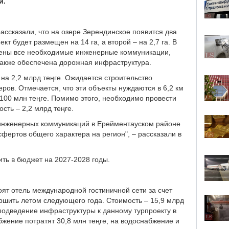
и.
ассказали, что на озере Зерендинское появится два
т будет размещен на 14 га, а второй – на 2,7 га. В
едены все необходимые инженерные коммуникации,
также обеспечена дорожная инфраструктура.
 на 2,2 млрд теңге. Ожидается строительство
еров. Отмечается, что эти объекты нуждаются в 6,2 км
100 млн теңге. Помимо этого, необходимо провести
сть – 2,2 млрд теңге.
 инженерных коммуникаций в Ерейментауском районе
фертов общего характера на регион", – рассказали в
ить в бюджет на 2027-2028 годы.
оят отель международной гостиничной сети за счет
ершить летом следующего года. Стоимость – 15,9 млрд
 подведение инфраструктуры к данному турпроекту в
бжение потратят 30,8 млн теңге, на водоснабжение и