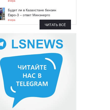
вчера
Будет ли в Казахстане бензин
Евро-3 – ответ Минэнерго
вчера
ЧИТАТЬ ВСЁ