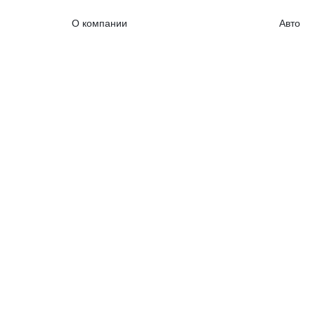
О компании
Авто
Контакты
Банки+
Реклама
Биржа
RSS лента
Проект