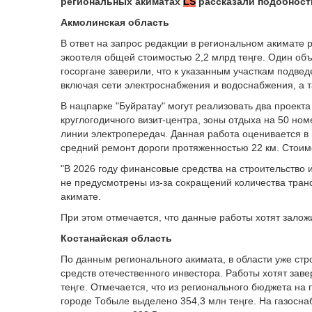
региональных акиматах
LS
рассказали подобност
Акмолинская область
В ответ на запрос редакции в региональном акимате р
экоотеля общей стоимостью 2,2 млрд теңге. Один объек
госоргане заверили, что к указанным участкам подв
включая сети электроснабжения и водоснабжения, а 
В нацпарке "Буйратау" могут реализовать два проекта
круглогодичного визит-центра, зоны отдыха на 50 ном
линии электропередач. Данная работа оценивается в 
средний ремонт дороги протяженностью 22 км. Стоимо
"В 2026 году финансовые средства на строительство
не предусмотрены из-за сокращений количества транс
акимате.
При этом отмечается, что данные работы хотят залож
Костанайская область
По данным регионального акимата, в области уже стр
средств отечественного инвестора. Работы хотят зав
теңге. Отмечается, что из регионального бюджета на
городе Тобыле выделено 354,3 млн теңге. На газосна