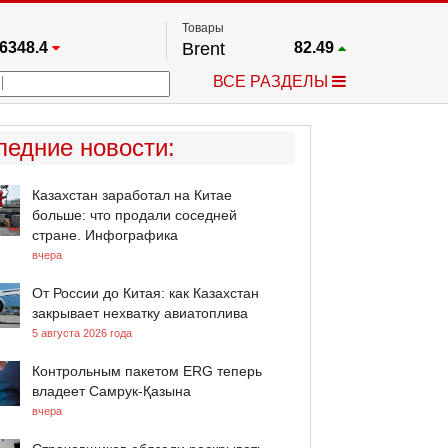
Товары
6348.4
Brent
82.49
67.17
Платина
1737.9
ВСЕ РАЗДЕЛЫ
3885.1
Газ
2.64
5530.3
Медь
6.709
709.96
Серебро
61.606
ледние новости
:
4484.1
Золото
4299.6
Казахстан заработал на Китае
больше: что продали соседней
стране. Инфографика
вчера
От России до Китая: как Казахстан
закрывает нехватку авиатоплива
5 августа 2026 года
Контрольным пакетом ERG теперь
владеет Самрук-Қазына
вчера