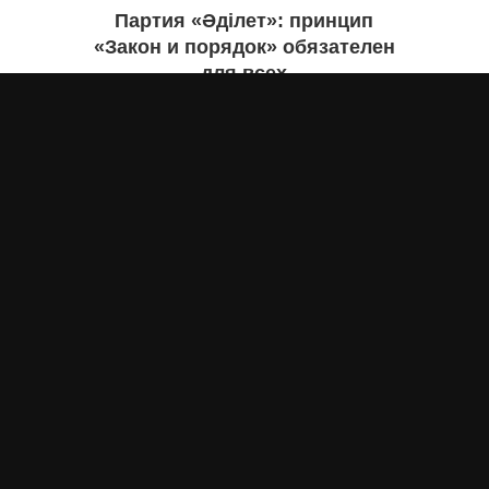
Партия «Әділет»: принцип
«Закон и порядок» обязателен
для всех
Асыл Жумагул
вчера