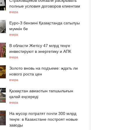
Страховщиков обязали раскрывать
полные условия договоров клиентам
вчера
Еуро-3 бензині Қазақстанда сатылуы
мүмкін бе
вчера
В области Жетісу 47 млрд теңге
инвестируют в энергетику и АПК
вчера
Золото вновь на подъеме: ждать ли
нового роста цен
вчера
Қазақстан авиаотын тапшылығын
қалай еңсереді
вчера
На мусор потратят почти 300 млрд
теңге: в Казахстане построят новые
заводы