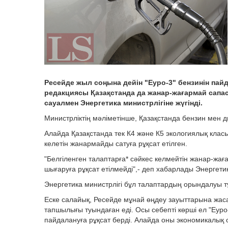
Ресейде жыл соңына дейін "Еуро-3" бензинін пай
редакциясы Қазақстанда да жанар-жағармай сапа
сауалмен Энергетика министрлігіне жүгінді.
Министрліктің мәліметінше, Қазақстанда бензин мен 
Алайда Қазақстанда тек К4 және К5 экологиялық класы
келетін жанармайды сатуға рұқсат етілген.
"Белгіленген талаптарға* сәйкес келмейтін жанар-жа
шығаруға рұқсат етілмейді",- деп хабарлады Энергетик
Энергетика министрлігі бұл талаптардың орындалуы т
Еске салайық, Ресейде мұнай өңдеу зауыттарына жа
тапшылығы туындаған еді. Осы себепті көрші ел "Еур
пайдалануға рұқсат берді. Алайда оны экономикалық 