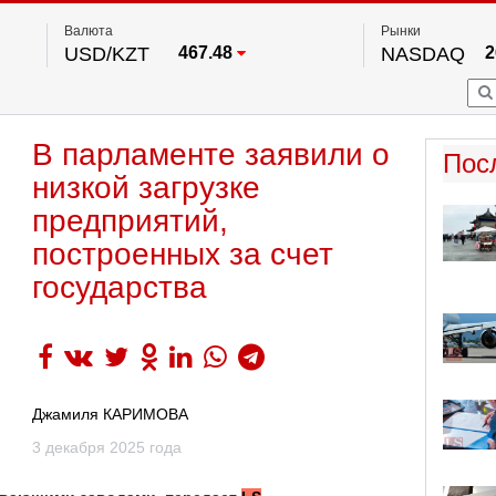
Валюта
Рынки
USD/KZT
467.48
NASDAQ
2
RUB/KZT
5.73
FTSE 100
EUR/KZT
539.52
DOW Ind
5
HKSE
2
По данным нац. банка РК
В парламенте заявили о
S&P 500
7
Пос
NYSE
2
низкой загрузке
предприятий,
построенных за счет
государства
Джамиля КАРИМОВА
3 декабря 2025 года