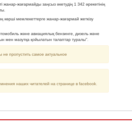
 жанар-жағармайды заңсыз әкетудің 1 342 әрекетінің
ты.
ның көрші мемлекеттерге жанар-жағармай жеткізу
втомобиль және авиациялық бензинге, дизель және
тын мен мазутқа қойылатын талаптар туралы".
ы не пропустить самое актуальное
мнения наших читателей на странице в facebook.