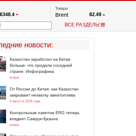
Товары
6348.4
Brent
82.49
67.17
Платина
1737.8
ВСЕ РАЗДЕЛЫ
3885.1
Газ
2.631
5530.3
Медь
6.719
709.96
Серебро
61.805
ледние новости
:
4484.1
Золото
4299.7
Казахстан заработал на Китае
больше: что продали соседней
стране. Инфографика
вчера
От России до Китая: как Казахстан
закрывает нехватку авиатоплива
5 августа 2026 года
Контрольным пакетом ERG теперь
владеет Самрук-Қазына
вчера