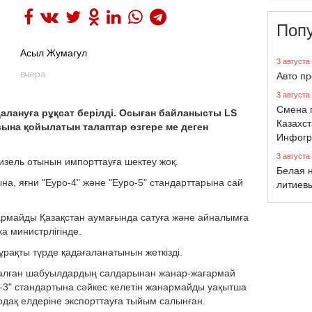
Поп
Асыл Жумагул
3 августа
вчера
Авто п
3 августа
Смена 
далануға рұқсат берілді. Осыған байланысты LS
Казахст
сына қойылатын талаптар өзгере ме деген
Инфогр
3 августа
дизель отынын импорттауға шектеу жоқ.
Белая н
на, яғни "Еуро-4" және "Еуро-5" стандарттарына сай
литиев
ғармайды Қазақстан аумағында сатуға және айналымға
а министрлігінде.
ұрақты түрде қадағаланатынын жеткізді.
салған шабуылдардың салдарынан жанар-жағармай
о-3" стандартына сәйкес келетін жанармайды уақытша
одақ елдеріне экспорттауға тыйым салынған.