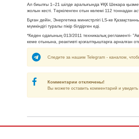
Ал биылғы 1–21 шілде аралығында ҰҚК Шекара қызметі
жолын кесті. Тәркіленген отын көлемі 112 тоннадан ас
Бұған дейін, Энергетика министрлігі LS-ке Қазақстан
мүмкіндігі туралы пікір білдірген еді.
*Кеден одағының 013/2011 техникалық регламенті- "А
кеме отынына, реактивті қозғалтқыштарға арналған о
Следите за нашим Telegram - каналом, чтоб
Комментарии отключены!
Вы можете оставить комментарий и увидеть 