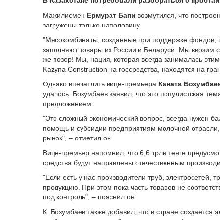
В Казахстане потребовали разобраться с прост
Мажилисмен
Ермурат Бапи
возмутился, что построен
загружены только наполовину.
"Мясокомбинаты, созданные при поддержке фондов, про
заполняют товары из России и Беларуси. Мы ввозим 
же позор! Мы, нация, которая всегда занималась эти
Kazyna Construction на госсредства, находятся на гран
Однако впечатлить вице-премьера
Каната Бозумбае
удалось. Бозумбаев заявил, что это популистская те
предложением.
"Это сложный экономический вопрос, всегда нужен ба
помощь и субсидии предприятиям молочной отрасли, 
рынок", – отметил он.
Вице-премьер напомнил, что 6,6 трлн тенге предусм
средства будут направлены отечественным производ
"Если есть у нас производители труб, электросетей,
продукцию. При этом пока часть товаров не соответс
под контроль", – пояснил он.
К. Бозумбаев также добавил, что в стране создается