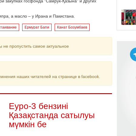
и закупках госфонда "Самрук-Қазына" и других
ипра, а масло – у Ирана и Пакистана.
стаивание
Ермурат Бапи
Канат Бозумбаев
ы не пропустить самое актуальное
мнения наших читателей на странице в facebook.
Еуро-3 бензині
Қазақстанда сатылуы
мүмкін бе