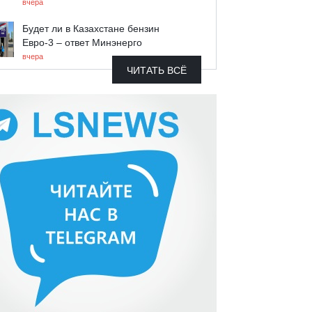
вчера
Будет ли в Казахстане бензин
Евро-3 – ответ Минэнерго
вчера
ЧИТАТЬ ВСЁ