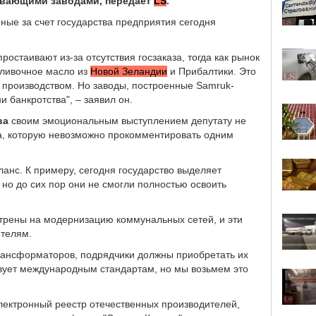
аивающими заводами, передает
LS
.
ные за счет государства предприятия сегодня
стаивают из-за отсутствия госзаказа, тогда как рынок
сливочное масло из
Новой Зеландии
и Прибалтики. Это
м производством. Но заводы, построенные Samruk-
и банкротства", – заявил он.
ва
своим эмоциональным выступлением депутату не
ма, которую невозможно прокомментировать одним
ланс. К примеру, сегодня государство выделяет
но до сих пор они не смогли полностью освоить
отрены на модернизацию коммунальных сетей, и эти
ителям.
 трансформаторов, подрядчики должны приобретать их
твует международным стандартам, но мы возьмем это
 электронный реестр отечественных производителей,