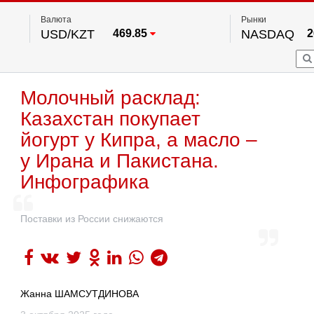
Валюта
Рынки
USD/KZT
469.85
NASDAQ
2
RUB/KZT
5.78
FTSE 100
EUR/KZT
542.16
DOW Ind
5
HKSE
2
По данным нац. банка РК
Молочный расклад:
S&P 500
7
NYSE
2
Казахстан покупает
йогурт у Кипра, а масло –
у Ирана и Пакистана.
Инфографика
Поставки из России снижаются
Жанна ШАМСУТДИНОВА