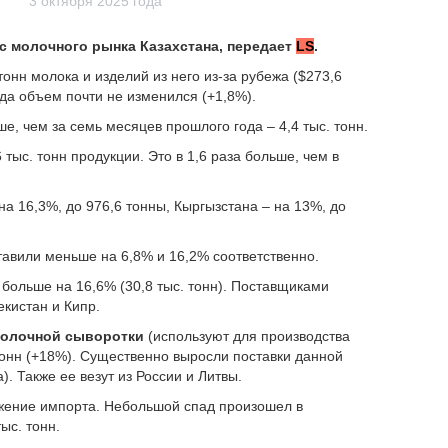
3 октября 2025 года
с молочного рынка Казахстана, передает
LS
.
тонн молока и изделий из него из-за рубежа ($273,6
да объем почти не изменился (+1,8%).
е, чем за семь месяцев прошлого года – 4,4 тыс. тонн.
 тыс. тонн продукции. Это в 1,6 раза больше, чем в
а 16,3%, до 976,6 тонны, Кыргызстана – на 13%, до
ставили меньше на 6,8% и 16,2% соответственно.
 больше на 16,6% (30,8 тыс. тонн). Поставщиками
екистан и Кипр.
олочной сыворотки
(используют для производства
 тонн (+18%). Существенно выросли поставки данной
). Также ее везут из России и Литвы.
ижение импорта. Небольшой спад произошел в
ыс. тонн.