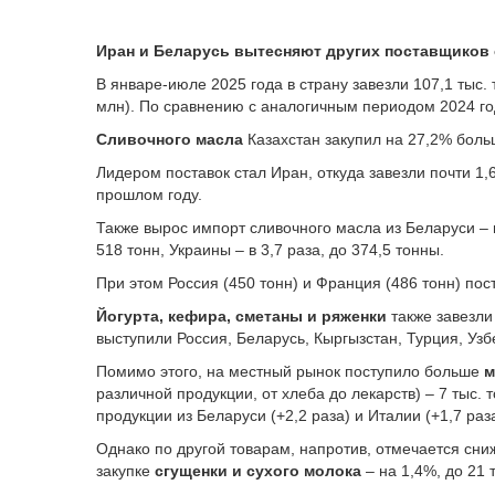
Иран и Беларусь вытесняют других поставщиков 
В январе-июле 2025 года в страну завезли 107,1 тыс. 
млн). По сравнению с аналогичным периодом 2024 го
Сливочного масла
Казахстан закупил на 27,2% больш
Лидером поставок стал Иран, откуда завезли почти 1,6
прошлом году.
Также вырос импорт сливочного масла из Беларуси – н
518 тонн, Украины – в 3,7 раза, до 374,5 тонны.
При этом Россия (450 тонн) и Франция (486 тонн) по
Йогурта, кефира, сметаны и ряженки
также завезли
выступили Россия, Беларусь, Кыргызстан, Турция, Узб
Помимо этого, на местный рынок поступило больше
м
различной продукции, от хлеба до лекарств) – 7 тыс.
продукции из Беларуси (+2,2 раза) и Италии (+1,7 раза
Однако по другой товарам, напротив, отмечается сн
закупке
сгущенки и сухого молока
– на 1,4%, до 21 т