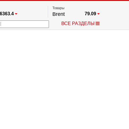
Товары
6363.4
Brent
79.09
67.17
Платина
1763.5
ВСЕ РАЗДЕЛЫ
4349.1
Газ
2.67
5463.5
Медь
6.7195
723.55
Серебро
62.325
4513.8
Золото
4320