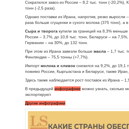
Сократился завоз из России – 8,2 тыс. тонн (-20,2%), 
тонн (-2,5 раза).
Однако поставки из Ирана, напротив, резко выросли – в
раза больше сгущенки и сухого молока (375 тонн), а в 
Сыра и творога
купили за границей на 8,3% меньше –
России – 3,7%, до 10,8 тыс. тонн, Беларуси – на 7,5%, 
Германии – на 30%, до 132 тонн.
При этом из Ирана завезли больше
масла
– 1,7 тыс. т
Финляндии – 75,5 тонны (+7,7%).
Импорт
молока и сливок
снизился на 9,2%, до 19,1 
помимо России, Кыргызстана и Беларуси, также Иран
Здесь также наблюдается рост поставок из Ирана – 1,9
В предыдущей
инфографике
можно узнать, сколько м
экспортируют.
Другие инфографики