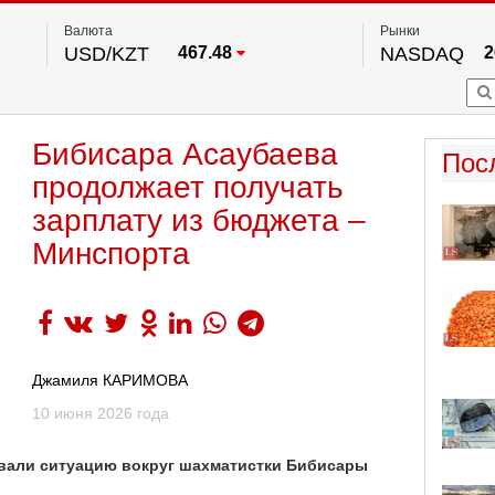
Валюта
Рынки
USD/KZT
467.48
NASDAQ
2
RUB/KZT
5.73
FTSE 100
EUR/KZT
539.52
DOW Ind
5
HKSE
По данным нац. банка РК
Бибисара Асаубаева
S&P 500
7
Пос
NYSE
2
продолжает получать
зарплату из бюджета –
Минспорта
Джамиля КАРИМОВА
10 июня 2026 года
овали ситуацию вокруг шахматистки Бибисары