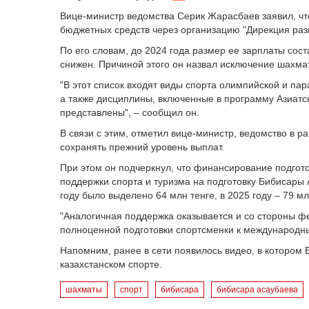
Вице-министр ведомства Серик Жарасбаев заявил, чт
бюджетных средств через организацию "Дирекция раз
По его словам, до 2024 года размер ее зарплаты сост
снижен. Причиной этого он назвал исключение шахмат
"В этот список входят виды спорта олимпийской и п
а также дисциплины, включенные в программу Азиатск
представлены", – сообщил он.
В связи с этим, отметил вице-министр, ведомство в 
сохранять прежний уровень выплат.
При этом он подчеркнул, что финансирование подгот
поддержки спорта и туризма на подготовку Бибисары
году было выделено 64 млн тенге, в 2025 году – 79 мл
"Аналогичная поддержка оказывается и со стороны ф
полноценной подготовки спортсменки к международны
Напомним, ранее в сети появилось видео, в котором
казахстанском спорте.
шахматы
спорт
бибисара
бибисара асаубаева