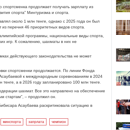
о спортсменка продолжает получать зарплату из
вития спорта" Минтуризма и спорта.
авлял около 1 млн тенге, однако с 2025 года он был
 из перечня 46 приоритетных видов спорта.
аралимпийской программы, национальные виды спорта,
их игр. К сожалению, шахматы в них не
рамках действующего законодательства не может
овки спортсменки продолжается. По линии Фонда
 Асаубаевой к международным соревнованиям в 2024
н тенге, а в 2026 году запланировано 100 млн тенге.
едерации шахмат. Все это направлено на обеспечение
м стартам", – продолжил он.
 Бибисара Асаубаева раскритиковала ситуацию в
минспорта
запрлата
чемпион