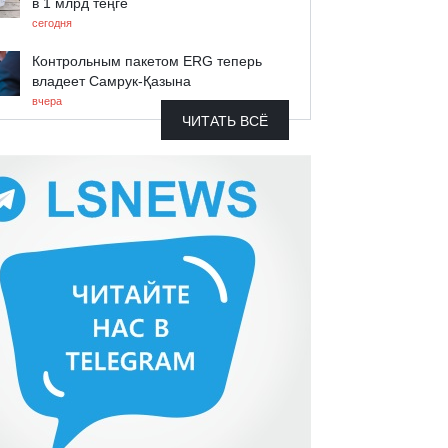
в 1 млрд теңге
сегодня
Контрольным пакетом ERG теперь
владеет Самрук-Қазына
вчера
ЧИТАТЬ ВСЁ