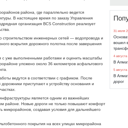
рорайонов района, где параллельно ведется
Поп
ктуры. В настоящее время по заказу Управления
дрядная организация BCS Construction реализует
ства.
31 июля 2
Основа
о строительством инженерных сетей — водопровода и
вошел в
орного вскрытия дорожного полотна после завершения
трансф
4 августа
ся с уже выполненными работами и оценить масштабы
В Алма
крорайоне уложено около 36 километров асфальтового
кта.
5 августа
В Алма
боты ведутся в соответствии с графиком. После
дорог
дорожники приступают к устройству основания и
частках.
 инфраструктуры является одним из важнейших
м районе. Новые дороги не только повышают комфорт
ть микрорайонов, создавая условия для дальнейшего
льтобетонного покрытия на всех улицах микрорайона