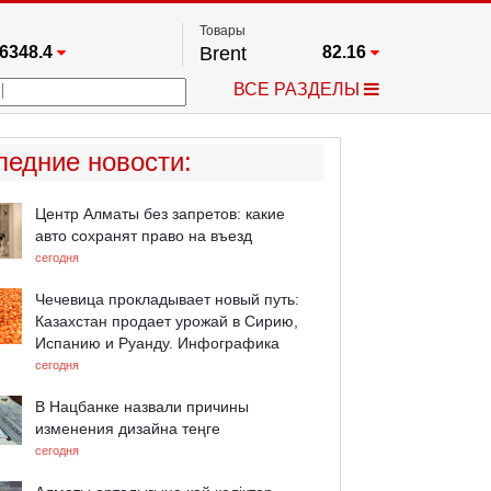
Товары
6348.4
Brent
82.16
67.17
Платина
1754.2
ВСЕ РАЗДЕЛЫ
3885.1
Газ
2.642
25668
Медь
6.644
709.96
Серебро
64.22
ледние новости
:
4484.1
Золото
4370
Центр Алматы без запретов: какие
авто сохранят право на въезд
сегодня
Чечевица прокладывает новый путь:
Казахстан продает урожай в Сирию,
Испанию и Руанду. Инфографика
сегодня
В Нацбанке назвали причины
изменения дизайна теңге
сегодня