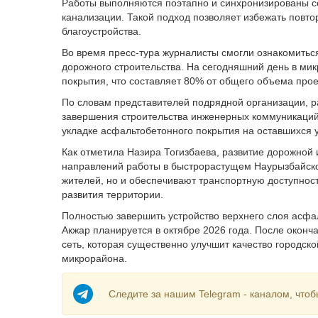
Работы выполняются поэтапно и синхронизированы с
канализации. Такой подход позволяет избежать повт
благоустройства.
Во время пресс-тура журналисты смогли ознакомить
дорожного строительства. На сегодняшний день в ми
покрытия, что составляет 80% от общего объема прое
По словам представителей подрядной организации, ра
завершения строительства инженерных коммуникаций 
укладке асфальтобетонного покрытия на оставшихся у
Как отметила Назира Тогизбаева, развитие дорожной
направлений работы в быстрорастущем Наурызбайско
жителей, но и обеспечивают транспортную доступнос
развития территории.
Полностью завершить устройство верхнего слоя асфа
Акжар планируется в октябре 2026 года. После окон
сеть, которая существенно улучшит качество городск
микрорайона.
Следите за нашим Telegram - каналом, чтоб