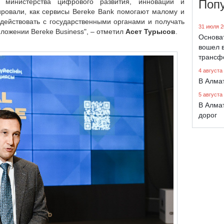
Поп
министерства цифрового развития, инноваций и
ровали, как сервисы Bereke Bank помогают малому и
действовать с государственными органами и получать
31 июля 2
ложении Bereke Business", – отметил
Асет Турысов
.
Основа
вошел в
трансф
4 августа
В Алма
5 августа
В Алма
дорог