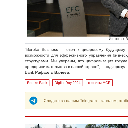
Источник: 
"Bereke Business – ключ к цифровому будущему 
возможности для эффективного управления бизнес-
структурами. Мы уверены, что цифровизация госуда
предпринимательства в нашей стране", – подчеркнул
Bank
Рафаэль Валеев
.
Bereke Bank
Digital Day 2024
сервисы МСБ
Следите за нашим Telegram - каналом, чтоб