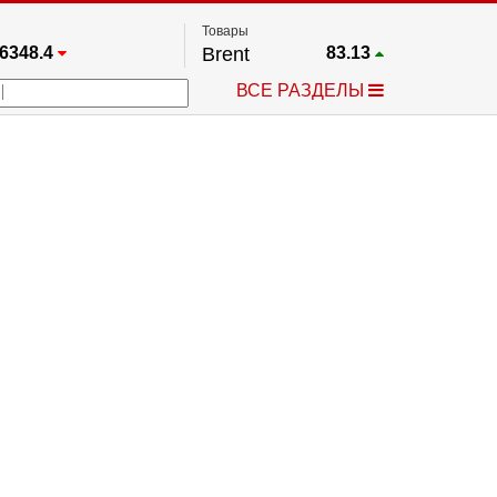
Товары
6348.4
Brent
83.13
67.17
Платина
1768.7
ВСЕ РАЗДЕЛЫ
3885.1
Газ
2.66
5610.3
Медь
6.734
709.96
Серебро
63.675
4484.1
Золото
4344.8