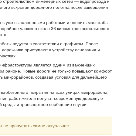
о строительством инженерных сетей — водопровода и
орного вскрытия дорожного полотна после завершения
ся с уже выполненными работами и оценить масштабы
крорайоне уложено около 36 километров асфальтового
кта.
боты ведутся в соответствии с графиком. После
дорожники приступают к устройству основания и
частках.
 инфраструктуры является одним из важнейших
м районе. Новые дороги не только повышают комфорт
ть микрорайонов, создавая условия для дальнейшего
льтобетонного покрытия на всех улицах микрорайона
чания работ жители получат современную дорожную
ой среды и транспортное сообщение внутри
ы не пропустить самое актуальное