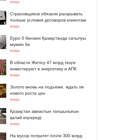
вчера
Страховщиков обязали раскрывать
полные условия договоров клиентам
вчера
Еуро-3 бензині Қазақстанда сатылуы
мүмкін бе
вчера
В области Жетісу 47 млрд теңге
инвестируют в энергетику и АПК
вчера
Золото вновь на подъеме: ждать ли
нового роста цен
вчера
Қазақстан авиаотын тапшылығын
қалай еңсереді
вчера
На мусор потратят почти 300 млрд