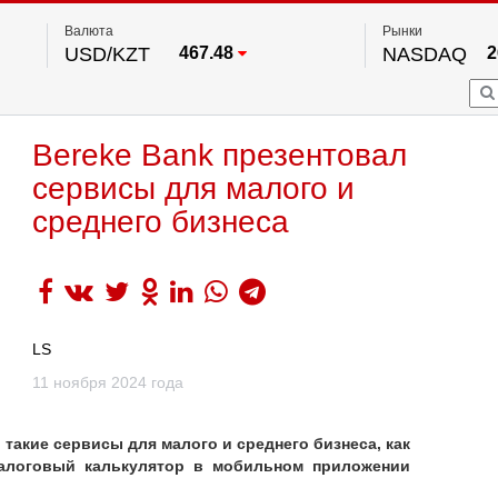
Валюта
Рынки
USD/KZT
467.48
NASDAQ
2
RUB/KZT
5.73
FTSE 100
EUR/KZT
539.52
DOW Ind
5
HKSE
2
По данным нац. банка РК
Bereke Bank презентовал
S&P 500
7
NYSE
2
сервисы для малого и
среднего бизнеса
LS
11 ноября 2024 года
л
такие сервисы для малого и среднего бизнеса, как
налоговый калькулятор в мобильном приложении