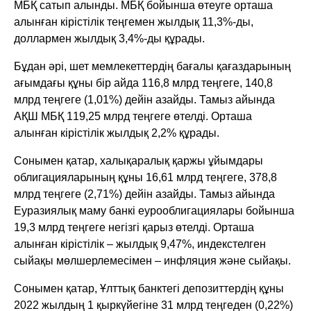
МБҚ сатып алынды. МБҚ бойынша өтеуге орташа
алынған кірістілік теңгемен жылдық 11,3%-ды,
доллармен жылдық 3,4%-ды құрады.
Бұдан әрі, шет мемлекеттердің бағалы қағаздарының
ағымдағы құны бір айда 116,8 млрд теңгеге, 140,8
млрд теңгеге (1,01%) дейін азайды. Тамыз айында
АҚШ МБҚ 119,25 млрд теңгеге өтелді. Орташа
алынған кірістілік жылдық 2,2% құрады.
Сонымен қатар, халықаралық қаржы ұйымдары
облигацияларының құны 16,61 млрд теңгеге, 378,8
млрд теңгеге (2,71%) дейін азайды. Тамыз айында
Еуразиялық маму банкі еурооблигациялары бойынша
19,3 млрд теңгеге негізгі қарыз өтелді. Орташа
алынған кірістілік – жылдық 9,47%, индекстелген
сыйақы мөлшерлемесімен – инфляция және сыйақы.
Сонымен қатар, Ұлттық банктегі депозиттердің құны
2022 жылдың 1 қыркүйегіне 31 млрд теңгеден (0,22%)