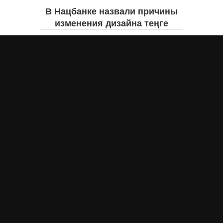
В Нацбанке назвали причины
изменения дизайна теңге
Айнаш Ондирис
вчера