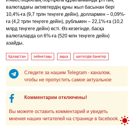
валютадағы активтердің құны жыл басынан бері
10,4%-ға (9,7 трлн теңгеге дейін), доллармен – 0,09%-
ға (4,2 трлн теңгеге дейін), рубльмен – 22,1%-ға (10,2
млрд теңгеге дейін) өсті. Өз кезегінде, басқа
валюталарда ол 6%-ға (520 млн теңгеге дейін)
азайды.
Қазақстан
зейнетақы
ақша
шетелдік банктер
Следите за нашим Telegram - каналом,
чтобы не пропустить самое актуальное
Комментарии отключены!
Вы можете оставить комментарий и увидеть
мнения наших читателей на странице в facebook.