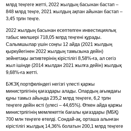
млрд теңгеге жетті, 2022 жылдың басынан бастап –
848 млрд теңге, 2021 жылдың ақпан айынан бастап –
3,45 трлн теңге.
2022 жылдың басынан есептелген инвестициялық
табыс мөлшері 718,05 млрд теңгені құрады.
Салымшылар үшін соңғы 12 айда (2021 жылдың
қыркүйегінен 2022 жылдың тамызына дейін)
зейнетақы активтерінің кірістілігі 8,58%-ға, ал сегіз
жыл ішінде (2014 жылдан 2021 жылға дейін) жылдық
9,68%-ға жетті.
БЖЗҚ портфеліндегі негізгі үлесті қаржы
министрлігінің қағаздары алады. Олардың ағымдағы
құны тамыз айында 235,2 млрд теңгеге, 6,2 трлн
теңгеге дейін өсті (үлесі – 44,65%). Өткен айда қаржы
министрлігінің мемлекеттік бағалы қағаздары (МБҚ)
700 млн теңгеге өтелді. Сондай-ақ, орташа алынған
кірістілігі жылдық 14,36% болатын 200,1 млрд теңгеге