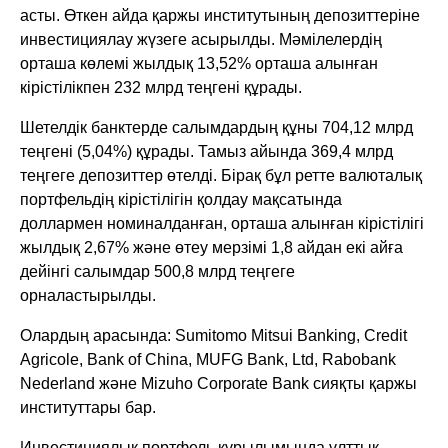
асты. Өткен айда қаржы институтының депозиттеріне
инвестициялау жүзеге асырылды. Мәмілелердің
орташа көлемі жылдық 13,52% орташа алынған
кірістілікпен 232 млрд теңгені құрады.
Шетелдік банктерде салымдардың құны 704,12 млрд
теңгені (5,04%) құрады. Тамыз айында 369,4 млрд
теңгеге депозиттер өтелді. Бірақ бұл ретте валюталық
портфельдің кірістілігін қолдау мақсатында
доллармен номиналданған, орташа алынған кірістілігі
жылдық 2,67% және өтеу мерзімі 1,8 айдан екі айға
дейінгі салымдар 500,8 млрд теңгеге
орналастырылды.
Олардың арасында: Sumitomo Mitsui Banking, Credit
Agricole, Bank of China, MUFG Bank, Ltd, Rabobank
Nederland және Mizuho Corporate Bank сияқты қаржы
институттары бар.
Инвестициялық портфель құрылымында ұлттық