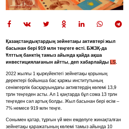
Қазақстандықтардың зейнетақы активтері жыл
басынан бері 919 млн теңгеге өсті. БЖЗҚ-да
Ұлттық банктің тамыз айында қайда ақша
инвестициялағанын айтты, деп хабарлайды
LS
.
2022 жылғы 1 қыркүйектегі зейнетақы қорының
деректері бойынша бас қаржы институтының
сенімгерлік басқаруындағы активтердің көлемі 13,9
трлн теңгеден асты. Ал 1 қаңтарда бұл сома 13 трлн
теңгеден сәл артық болды. Жыл басынан бері өсім –
7% немесе 919 млн теңге.
Сонымен қатар, тұрғын үй мен емделуге жинақталған
зейнетақы қаражатының көлемі тамыз айында 10