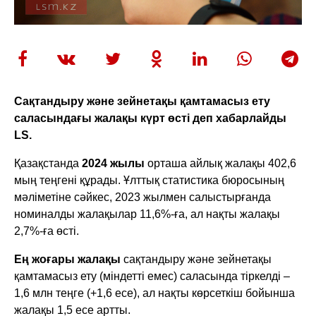
Сақтандыру және зейнетақы қамтамасыз ету
саласындағы жалақы күрт өсті деп хабарлайды
LS.
Қазақстанда
2024 жылы
орташа айлық жалақы 402,6
мың теңгені құрады. Ұлттық статистика бюросының
мәліметіне сәйкес, 2023 жылмен салыстырғанда
номиналды жалақылар 11,6%-ға, ал нақты жалақы
2,7%-ға өсті.
Ең жоғары жалақы
сақтандыру және зейнетақы
қамтамасыз ету (міндетті емес) саласында тіркелді –
1,6 млн теңге (+1,6 есе), ал нақты көрсеткіш бойынша
жалақы 1,5 есе артты.