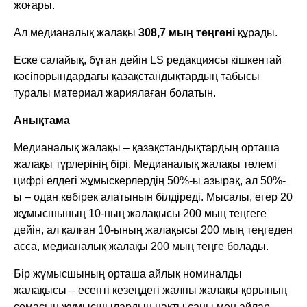
жоғары.
Ал медианалық жалақы
308,7 мың теңгені
құрады.
Еске салайық, бұған дейін LS редакциясы кішкентай
кәсіпорындардағы қазақстандықтардың табысы
туралы материал жариялаған болатын.
Анықтама
Медианалық жалақы – қазақстандықтардың орташа
жалақы түрлерінің бірі. Медианалық жалақы төлемі
цифрі елдегі жұмыскерлердің 50%-ы азырақ, ал 50%-
ы – одан көбірек алатынын білдіреді. Мысалы, егер 20
жұмысшының 10-ның жалақысы 200 мың теңгеге
дейін, ал қалған 10-ының жалақысы 200 мың теңгеден
асса, медианалық жалақы 200 мың теңге болады.
Бір жұмысшының орташа айлық номиналды
жалақысы – есепті кезеңдегі жалпы жалақы қорының
сомасын жұмысшылардың нақты саны мен айлар