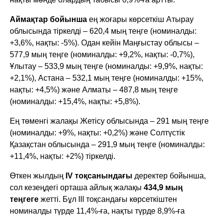
Аймақтар бойынша
ең жоғары көрсеткіш Атырау
облысында тіркелді – 620,4 мың теңге (номиналды:
+3,6%, нақты: -5%). Одан кейін Маңғыстау облысы –
577,9 мың теңге (номиналды: +9,2%, нақты: -0,7%),
Ұлытау – 533,9 мың теңге (номиналды: +9,9%, нақты:
+2,1%), Астана – 532,1 мың теңге (номиналды: +15%,
нақты: +4,5%) және Алматы – 487,8 мың теңге
(номиналды: +15,4%, нақты: +5,8%).
Ең төменгі жалақы Жетісу облысында – 291 мың теңге
(номиналды: +9%, нақты: +0,2%) және Солтүстік
Қазақстан облысында – 291,9 мың теңге (номиналды:
+11,4%, нақты: +2%) тіркелді.
Өткен жылдың
IV тоқсанындағы
деректер бойынша,
сол кезеңдегі орташа айлық жалақы
434,9 мың
теңгеге
жетті. Бұл III тоқсандағы көрсеткіштен
номиналды түрде 11,4%-ға, нақты түрде 8,9%-ға