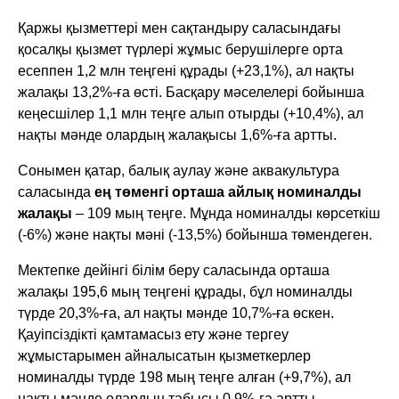
Қаржы қызметтері мен сақтандыру саласындағы
қосалқы қызмет түрлері жұмыс берушілерге орта
есеппен 1,2 млн теңгені құрады (+23,1%), ал нақты
жалақы 13,2%-ға өсті. Басқару мәселелері бойынша
кеңесшілер 1,1 млн теңге алып отырды (+10,4%), ал
нақты мәнде олардың жалақысы 1,6%-ға артты.
Сонымен қатар, балық аулау және аквакультура
саласында
ең төменгі орташа айлық номиналды
жалақы
– 109 мың теңге. Мұнда номиналды көрсеткіш
(-6%) және нақты мәні (-13,5%) бойынша төмендеген.
Мектепке дейінгі білім беру саласында орташа
жалақы 195,6 мың теңгені құрады, бұл номиналды
түрде 20,3%-ға, ал нақты мәнде 10,7%-ға өскен.
Қауіпсіздікті қамтамасыз ету және тергеу
жұмыстарымен айналысатын қызметкерлер
номиналды түрде 198 мың теңге алған (+9,7%), ал
нақты мәнде олардың табысы 0,9%-ға артты.