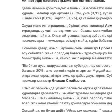
министрдің баспасөз қызметіне сілтеме жасап.
Қазан айының қорытындысы бойынша әлеуметтік маңыз
құрады. Бағалар жұмыртқаға (7,6%), ұнға (3,9%), күріш
ішінде сәбіз (0,8%), картоп (0,6%), қант және қырыққа
Сауда және интеграцияның бірінші вице-министрі
Арм
тұрақтандыру үшін астық, жем-шөп базасы мен күнб
отырғанын айтты. Оның айтуынша, нарық субъектілері
позициялары – жұмыртқа, өсімдік майы, күріш бойынша
Сонымен қатар, ауыл шаруашылығы министрі
Ербол 
өсу себептері және олардың бағасын тұрақтандыру б
Министрдің айтуынша, кейбір кәсіпкерлер мемлекетті
"Біз биыл ауыл шаруашылығын субсидиялау екі есеге 
бағасын 20%-ға көтергенін көріп отырмыз. Мұндай жағ
онда олар қарсы міндеттемелер қабылдауы керек. Субси
премьер-министр
Әлихан Смайылов
.
Отырыс барысында үкімет басшысы қаржы қаражатына
құралдарға қарамастан, қымбат тұратын өнімдерге қат
Мәселен, Смайыловтың айтуынша, баға белгілеу тізбе
әсері жоқ және көкөніс сақтау қоймалары бойынша дер
Сондай-ақ, ол бұған дейін "Айналым схемасын" қаржы