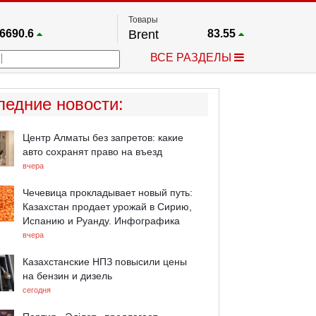
Товары
6690.6
Brent
83.55
67.17
Платина
1759.6
ВСЕ РАЗДЕЛЫ
4036.9
Газ
2.662
25668
Медь
6.591
757.64
Серебро
63.499
ледние новости
:
4595.2
Золото
4399.7
Центр Алматы без запретов: какие
авто сохранят право на въезд
вчера
Чечевица прокладывает новый путь:
Казахстан продает урожай в Сирию,
Испанию и Руанду. Инфографика
вчера
Казахстанские НПЗ повысили цены
на бензин и дизель
сегодня