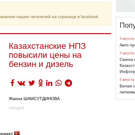
мнения наших читателей на странице в facebook.
Поп
3 августа
Казахстанские НПЗ
Авто п
повысили цены на
3 августа
Смена 
бензин и дизель
Казахст
Инфогр
3 августа
Белая н
литиев
Жанна ШАМСУТДИНОВА
сегодня
редает
LS
.