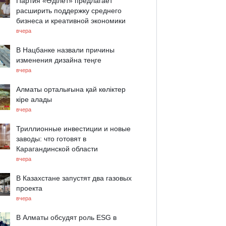
Партия «Әділет» предлагает
расширить поддержку среднего
бизнеса и креативной экономики
вчера
В Нацбанке назвали причины
изменения дизайна теңге
вчера
Алматы орталығына қай көліктер
кіре алады
вчера
Триллионные инвестиции и новые
заводы: что готовят в
Карагандинской области
вчера
В Казахстане запустят два газовых
проекта
вчера
В Алматы обсудят роль ESG в