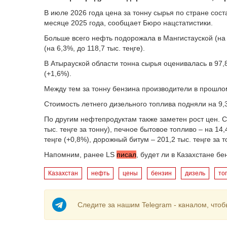
В июле 2026 года цена за тонну сырья по стране сост
месяце 2025 года, сообщает Бюро нацстатистики.
Больше всего нефть подорожала в Мангистауской (на 6
(на 6,3%, до 118,7 тыс. теңге).
В Атырауской области тонна сырья оценивалась в 97,8 
(+1,6%).
Между тем за тонну бензина производители в прошлом
Стоимость летнего дизельного топлива подняли на 9,3%
По другим нефтепродуктам также заметен рост цен. 
тыс. теңге за тонну), печное бытовое топливо – на 14,
теңге (+0,8%), дорожный битум – 201,2 тыс. теңге за т
Напомним, ранее LS
писал
, б
удет ли в Казахстане бе
Казахстан
нефть
цены
бензин
дизель
то
Следите за нашим Telegram - каналом, чтоб