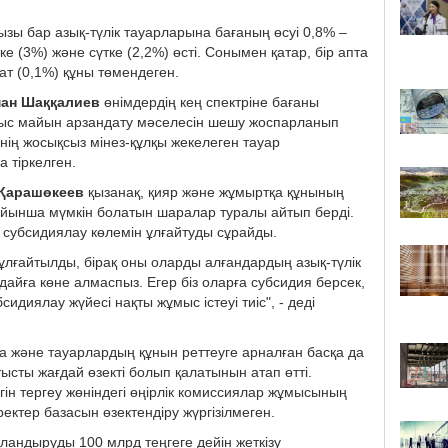
ы бар азық-түлік тауарларына бағаның өсуі 0,8% –
ке (3%) және сүтке (2,2%) өсті. Сонымен қатар, бір апта
бат (0,1%) құны төмендеген.
ан Шаққалиев
өнімдердің кең спектріне бағаны
ағыс майын арзандату мәселесін шешу жоспарланып
нің жосықсыз мінез-құлқы жекелеген тауар
 тіркелген.
Қарашөкеев
қызанақ, қияр және жұмыртқа құнының
ойынша мүмкін болатын шаралар туралы айтып берді.
к субсидиялау көлемін ұлғайтуды сұрайды.
ұлғайтылды, бірақ оны оларды алғандардың азық-түлік
дайға көне алмаспыз. Егер біз оларға субсидия берсек,
диялау жүйесі нақты жұмыс істеуі тиіс", - деді
 және тауарлардың құнын реттеуге арналған басқа да
ысты жағдай өзекті болып қалатынын атап өтті.
гін тергеу жөніндегі өңірлік комиссиялар жұмысының
ектер базасын өзектендіру жүргізілмеген.
ландыруды 100 млрд теңгеге дейін жеткізу