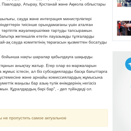
 Павлодар, Атырау, Қостанай және Ақмола облыстары
шылығы, сауда және интеграция министрліктері
з міндеттерін тиісінше орындамағаны үшін аталған
 тәртіптік жауапкершілікке тартуды тапсырамын.
бағытқа жетекшілік ететін лауазымды тұлғаларды
ндай-ақ сауда комитетінің төрағасын қызметтен босатуды
ер бойынша нақты шаралар қабылдауға шақырды.
п жатқанын анықтау жатыр. Егер олар өз маржаларын
 жұмыс істесін, ал біз субсидияларды басқа бағыттарға
да үстемесіне және арнайы комиссиялардың жұмысына
уметтік маңызы бар азық-түлік өнімдерінің негізсіз
ын. Құралдардың бәрі бар", - деп түйіндеді ол.
ы не пропустить самое актуальное