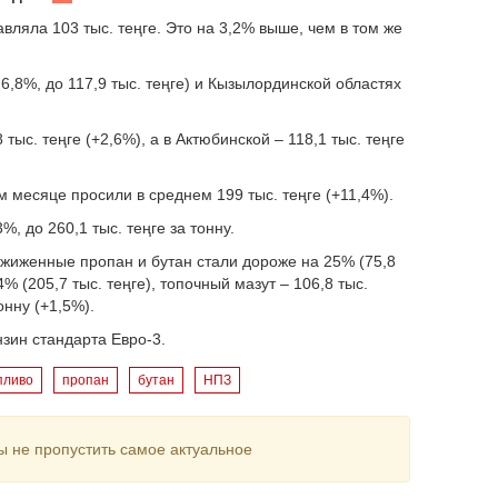
авляла 103 тыс. теңге. Это на 3,2% выше, чем в том же
,8%, до 117,9 тыс. теңге) и Кызылординской областях
тыс. теңге (+2,6%), а в Актюбинской – 118,1 тыс. теңге
 месяце просили в среднем 199 тыс. теңге (+11,4%).
, до 260,1 тыс. теңге за тонну.
Сжиженные пропан и бутан стали дороже на 25% (75,8
4% (205,7 тыс. теңге), топочный мазут – 106,8 тыс.
онну (+1,5%).
нзин стандарта Евро-3.
пливо
пропан
бутан
НПЗ
ы не пропустить самое актуальное