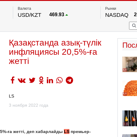
Валюта
Рынки
USD/KZT
469.93
NASDAQ
2
RUB/KZT
5.71
FTSE 100
EUR/KZT
541.64
DOW Ind
5
HKSE
По данным нац. банка РК
Қазақстанда азық-түлік
S&P 500
7
Пос
NYSE
2
инфляциясы 20,5%-ға
жетті
LS
3 ноября 2022 года
,5%-ға жетті, деп хабарлайды
LS
премьер-