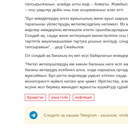
тапсырылғанын, алайда алты өңір – Алматы, Жамбыл,
– осы уақытқа дейін оны іске асырмағанын атап өтті.
"Бұл әкімдіктердің әлсіз жұмысының және ауыл шаруа
тарапынан үйлестірудің жеткіліксіздігінің нәтижесі. Ө
өңірлер әкімдерінің жетекшілік ететін орынбасарларын
Сондай-ақ, сауда және интеграция министрлігіне осы 
тәртіптік жауапкершілікке тартуға ұсыныс енгізуді, со
тапсырамын", - деді Смайылов.
Ол сондай-ақ бағаның ең көп өсуі байқалатын өнімд
"Негізгі жеткізушілердің кім екенін бағаның неге өсі
бағаны көтерудің есебінен алса, онда нарықтық ортада
жұмсаймыз. Бұл ретте өңірлерде рұқсат етілген сау
мониторингті жүйелі негізге қою қажет. Әріптестер, әле
өсуіне жол бермеу жөніндегі жұмысты күшейтуді сұрайм
Қазақстан
азық-түлік
инфляция
Следите за нашим Telegram - каналом, чтоб