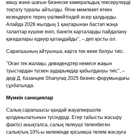
көшу және шағын бизнеске камеральдық тексерулерді
тоқтату туралы айтылды. Яғни мемлекет өткен
кезеңдерге терең үңілмейтіндей әсер қалдырды.
Алайда 2026 жылдың 1 қаңтарынан бастап жаңа
талаптар күшіне еніп, банктік карталарды пайдалану
қағидалары едәуір қатаңдайды", – деп қосты ол.
Сарапшының айтуынша, карта тек жеке болуы тиіс.
"Оған тек жалақы, дивидендтер немесе жақын
туыстардан түскен аударымдар қабылдануы тиіс", –
деді Д. Казанцев Shanyraq 2025 бизнес-форумындағы
сұхбатында.
Мүмкін санкциялар
Салық сарапшысы қандай жауапкершілік
қолданылатынын түсіндірді. Егер табысты жасыру
фактісі анықталса, салық төлеуші төленбеген
салықтың 10%-ы көлемінде қосымша төлем жасауға