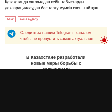
Қазақстанда үш жылдан кейін табыстарды
декларациялаудан бас тарту мүмкін екенін айтқан.
банк
ақша аудару
Следите за нашим Telegram - каналом,
чтобы не пропустить самое актуальное
В Казахстане разработали
новые меры борьбы с
должниками
Екатерина ЖУРАВЛЕВА
29 июля 2026 года