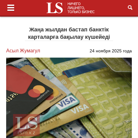
Жаңа жылдан бастап банктік
карталарға бақылау күшейеді
Асыл Жумагул
24 ноября 2025 года