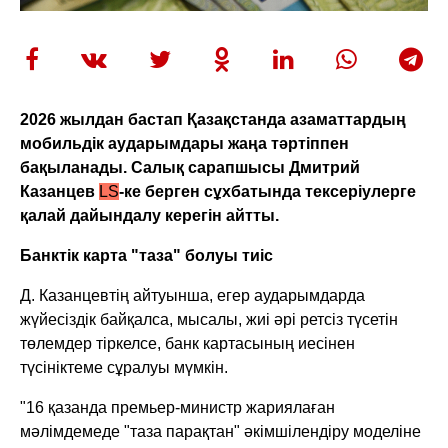
2026 жылдан бастап Қазақстанда азаматтардың
мобильдік аударымдары жаңа тәртіппен
бақыланады. Салық сарапшысы Дмитрий
Казанцев
LS
-ке берген сұхбатында тексеріулерге
қалай дайындалу керегін айтты.
Банктік карта "таза" болуы тиіс
Д. Казанцевтің айтуынша, егер аударымдарда
жүйесіздік байқалса, мысалы, жиі әрі ретсіз түсетін
төлемдер тіркелсе, банк картасының иесінен
түсініктеме сұралуы мүмкін.
"16 қазанда премьер-министр жариялаған
мәлімдемеде "таза парақтан" әкімшілендіру моделіне