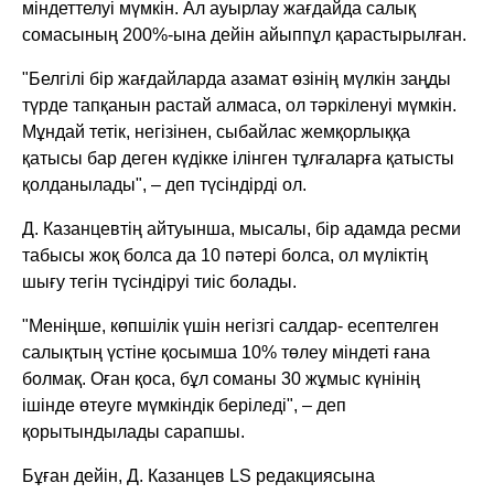
міндеттелуі мүмкін. Ал ауырлау жағдайда салық
сомасының 200%-ына дейін айыппұл қарастырылған.
"Белгілі бір жағдайларда азамат өзінің мүлкін заңды
түрде тапқанын растай алмаса, ол тәркіленуі мүмкін.
Мұндай тетік, негізінен, сыбайлас жемқорлыққа
қатысы бар деген күдікке ілінген тұлғаларға қатысты
қолданылады", – деп түсіндірді ол.
Д. Казанцевтің айтуынша, мысалы, бір адамда ресми
табысы жоқ болса да 10 пәтері болса, ол мүліктің
шығу тегін түсіндіруі тиіс болады.
"Меніңше, көпшілік үшін негізгі салдар- есептелген
салықтың үстіне қосымша 10% төлеу міндеті ғана
болмақ. Оған қоса, бұл соманы 30 жұмыс күнінің
ішінде өтеуге мүмкіндік беріледі", – деп
қорытындылады сарапшы.
Бұған дейін, Д. Казанцев LS редакциясына