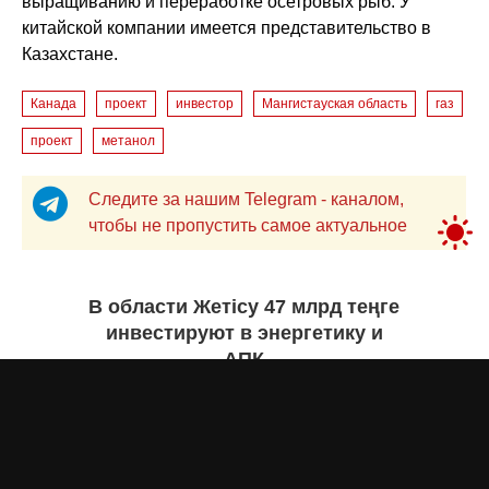
выращиванию и переработке осетровых рыб. У
китайской компании имеется представительство в
Казахстане.
Канада
проект
инвестор
Мангистауская область
газ
проект
метанол
Следите за нашим Telegram - каналом,
чтобы не пропустить самое актуальное
В области Жетісу 47 млрд теңге
инвестируют в энергетику и
АПК
Екатерина ЖУРАВЛЕВА
вчера