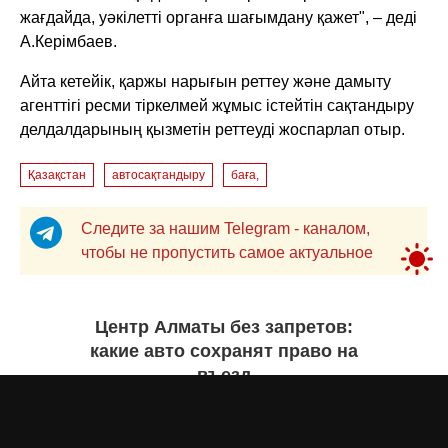
жағдайда, уәкілетті органға шағымдану қажет", – деді
А.Керімбаев.
Айта кетейік, қаржы нарығын реттеу және дамыту
агенттігі ресми тіркелмей жұмыс істейтін сақтандыру
делдалдарының қызметін реттеуді жоспарлап отыр.
Қазақстан
автосақтандыру
баға,
Следите за нашим Telegram - каналом,
чтобы не пропустить самое актуальное
Центр Алматы без запретов:
какие авто сохранят право на
въезд
Бекзада ИШЕКЕНОВА
вчера