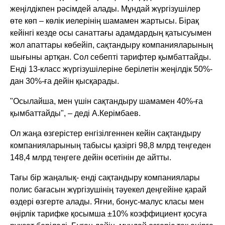
жеңілдікпен рәсімдей алады. Мұндай жүргізушілер
өте көп – көлік иелерінің шамамен жартысы. Бірақ
кейінгі кезде осы санаттағы адамдардың қатысуымен
жол апаттары көбейіп, сақтандыру компанияларының
шығыны артқан. Сол себепті тарифтер қымбаттайды.
Енді 13-класс жүргізушілеріне берілетін жеңілдік 50%-
дан 30%-ға дейін қысқарады.
"Осылайша, мен үшін сақтандыру шамамен 40%-ға
қымбаттайды", – деді А.Керімбаев.
Ол жаңа өзгерістер енгізілгеннен кейін сақтандыру
компанияларының табысы қазіргі 98,8 млрд теңгеден
148,4 млрд теңгеге дейін өсетінін де айтты.
Тағы бір жаңалық- енді сақтандыру компаниялары
полис бағасын жүргізушінің тәуекел деңгейіне қарай
өздері өзгерте алады. Яғни, бонус-малус класы мен
өңірлік тарифке қосымша ±10% коэффициент қосуға