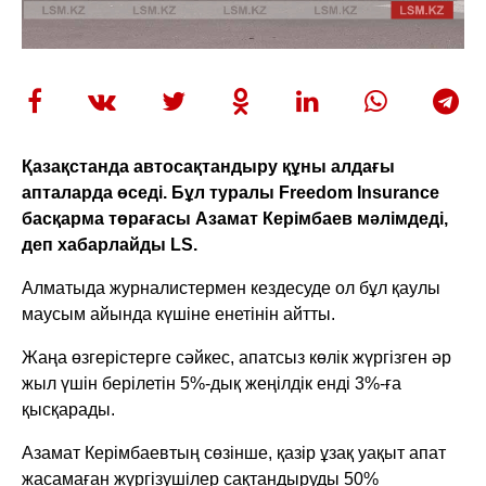
Қазақстанда автосақтандыру құны алдағы
апталарда өседі. Бұл туралы Freedom Insurance
басқарма төрағасы Азамат Керімбаев мәлімдеді,
деп хабарлайды LS.
Алматыда журналистермен кездесуде ол бұл қаулы
маусым айында күшіне енетінін айтты.
Жаңа өзгерістерге сәйкес, апатсыз көлік жүргізген әр
жыл үшін берілетін 5%-дық жеңілдік енді 3%-ға
қысқарады.
Азамат Керімбаевтың сөзінше, қазір ұзақ уақыт апат
жасамаған жүргізушілер сақтандыруды 50%