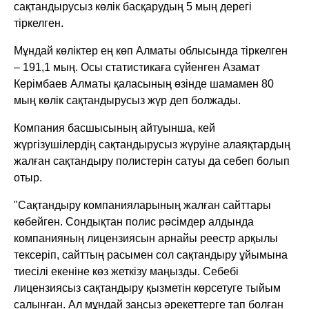
сақтандырусыз көлік басқарудың 5 мың дерегі
тіркелген.
Мұндай көліктер ең көп Алматы облысында тіркелген
– 191,1 мың. Осы статистикаға сүйенген Азамат
Керімбаев Алматы қаласының өзінде шамамен 80
мың көлік сақтандырусыз жүр деп болжады.
Компания басшысының айтуынша, кей
жүргізушілердің сақтандырусыз жүруіне алаяқтардың
жалған сақтандыру полистерін сатуы да себеп болып
отыр.
"Сақтандыру компанияларының жалған сайттары
көбейген. Сондықтан полис рәсімдер алдында
компанияның лицензиясын арнайы реестр арқылы
тексеріп, сайттың расымен сол сақтандыру ұйымына
тиесілі екеніне көз жеткізу маңызды. Себебі
лицензиясыз сақтандыру қызметін көрсетуге тыйым
салынған. Ал мұндай заңсыз әрекеттерге тап болған