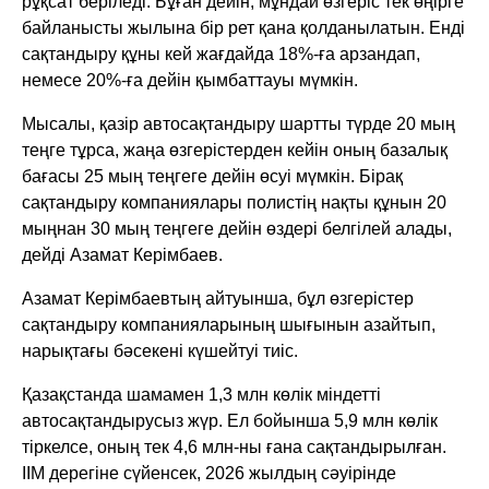
рұқсат беріледі. Бұған дейін, мұндай өзгеріс тек өңірге
байланысты жылына бір рет қана қолданылатын. Енді
сақтандыру құны кей жағдайда 18%-ға арзандап,
немесе 20%-ға дейін қымбаттауы мүмкін.
Мысалы, қазір автосақтандыру шартты түрде 20 мың
теңге тұрса, жаңа өзгерістерден кейін оның базалық
бағасы 25 мың теңгеге дейін өсуі мүмкін. Бірақ
сақтандыру компаниялары полистің нақты құнын 20
мыңнан 30 мың теңгеге дейін өздері белгілей алады,
дейді Азамат Керімбаев.
Азамат Керімбаевтың айтуынша, бұл өзгерістер
сақтандыру компанияларының шығынын азайтып,
нарықтағы бәсекені күшейтуі тиіс.
Қазақстанда шамамен 1,3 млн көлік міндетті
автосақтандырусыз жүр. Ел бойынша 5,9 млн көлік
тіркелсе, оның тек 4,6 млн-ны ғана сақтандырылған.
ІІМ дерегіне сүйенсек, 2026 жылдың сәуірінде