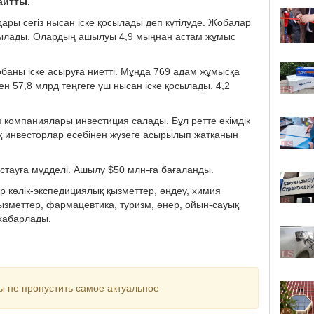
айтты.
ры сегіз нысан іске қосылады деп күтілуде. Жобалар
қосылады. Олардың ашылуы 4,9 мыңнан астам жұмыс
обаны іске асыруға ниетті. Мұнда 769 адам жұмысқа
 57,8 млрд теңгеге үш нысан іске қосылады. 4,2
я компаниялары инвестиция салады. Бұл ретте әкімдік
қ инвесторлар есебінен жүзеге асырылып жатқанын
астауға мүдделі. Ашылу $50 млн-ға бағаланды.
ар көлік-экспедициялық қызметтер, өңдеу, химия
 қызметтер, фармацевтика, туризм, өнер, ойын-сауық
хабарлады.
ы не пропустить самое актуальное