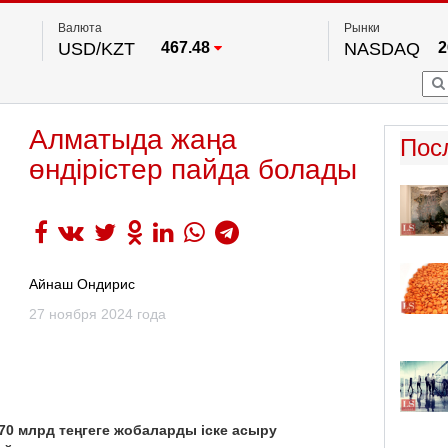
Валюта
Рынки
USD/KZT
467.48
NASDAQ
2
RUB/KZT
5.73
FTSE 100
EUR/KZT
539.52
DOW Ind
5
HKSE
2
По данным нац. банка РК
Алматыда жаңа
S&P 500
7
Пос
NYSE
2
өндірістер пайда болады
Айнаш Ондирис
27 ноября 2024 года
0 млрд теңгеге жобаларды іске асыру