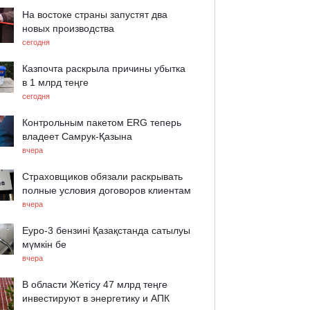
На востоке страны запустят два
новых производства
сегодня
Казпочта раскрыла причины убытка
в 1 млрд теңге
сегодня
Контрольным пакетом ERG теперь
владеет Самрук-Қазына
вчера
Страховщиков обязали раскрывать
полные условия договоров клиентам
вчера
Еуро-3 бензині Қазақстанда сатылуы
мүмкін бе
вчера
В области Жетісу 47 млрд теңге
инвестируют в энергетику и АПК