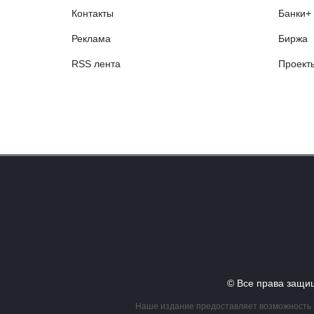
Контакты
Банки+
Реклама
Биржа
RSS лента
Проект
© Все права за
Наше издание предоставляет возможность в