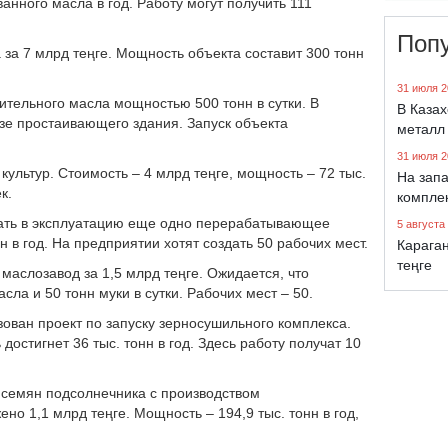
анного масла в год. Работу могут получить 111
Поп
 за 7 млрд теңге. Мощность объекта составит 300 тонн
31 июля 2
тительного масла мощностью 500 тонн в сутки. В
В Каза
азе простаивающего здания. Запуск объекта
металл
31 июля 2
ультур. Стоимость – 4 млрд теңге, мощность – 72 тыс.
На запа
к.
компле
сдать в эксплуатацию еще одно перерабатывающее
5 августа
н в год. На предприятии хотят создать 50 рабочих мест.
Караган
теңге
маслозавод за 1,5 млрд теңге. Ожидается, что
сла и 50 тонн муки в сутки. Рабочих мест – 50.
зован проект по запуску зерносушильного комплекса.
достигнет 36 тыс. тонн в год. Здесь работу получат 10
е семян подсолнечника с производством
но 1,1 млрд теңге. Мощность – 194,9 тыс. тонн в год,