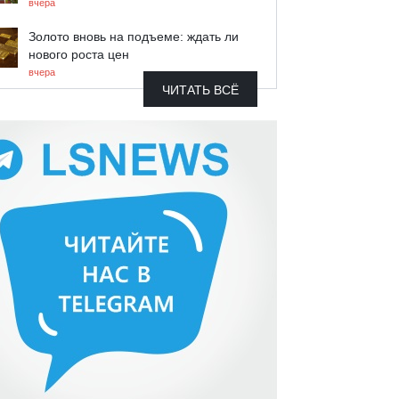
вчера
Золото вновь на подъеме: ждать ли
нового роста цен
вчера
ЧИТАТЬ ВСЁ