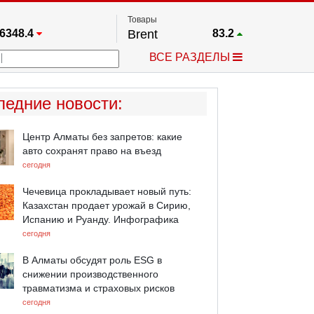
Товары
6348.4
Brent
83.2
67.17
Платина
1768
ВСЕ РАЗДЕЛЫ
3885.1
Газ
2.662
5641.9
Медь
6.7375
709.96
Серебро
63.9
ледние новости
:
4484.1
Золото
4347.3
Центр Алматы без запретов: какие
авто сохранят право на въезд
сегодня
Чечевица прокладывает новый путь:
Казахстан продает урожай в Сирию,
Испанию и Руанду. Инфографика
сегодня
В Алматы обсудят роль ESG в
снижении производственного
травматизма и страховых рисков
сегодня