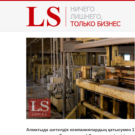
Алматыда шетелдік компаниялардың қатысумен 17