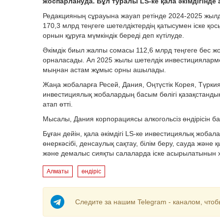
жоспарлануда. Бұл туралы LS-ке қала әкімдігінде 
Редакцияның сұрауына жауап ретінде 2024-2025 жылда
170,3 млрд теңгеге шетелдіктердің қатысумен іске 
орнын құруға мүмкіндік береді деп күтілуде.
Әкімдік биыл жалпы сомасы 112,6 млрд теңгеге бес ж
орналасады. Ал 2025 жылы шетелдік инвестициялармен
мыңнан астам жұмыс орны ашылады.
Жаңа жобаларға Ресей, Дания, Оңтүстік Корея, Түрки
инвестициялық жобалардың басым бөлігі қазақстанды
атап өтті.
Мысалы, Дания корпорациясы алкогольсіз өндірісін б
Бұған дейін, қала әкімдігі LS-ке инвестициялық жобал
өнеркәсібі, денсаулық сақтау, білім беру, сауда және
және демалыс сияқты салаларда іске асырылатынын 
Алматы
өндіріс
Следите за нашим Telegram - каналом, чтоб