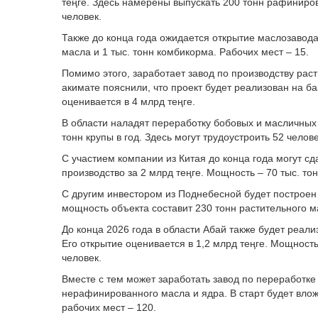
теңге. Здесь намерены выпускать 200 тонн рафиниров
человек.
Также до конца года ожидается открытие маслозавода
масла и 1 тыс. тонн комбикорма. Рабочих мест – 15.
Помимо этого, заработает завод по производству рас
акимате пояснили, что проект будет реализован на б
оценивается в 4 млрд теңге.
В области наладят переработку бобовых и масличных к
тонн крупы в год. Здесь могут трудоустроить 52 челове
С участием компании из Китая до конца года могут 
производство за 2 млрд теңге. Мощность – 70 тыс. тон
С другим инвестором из Поднебесной будет построен 
мощность объекта составит 230 тонн растительного ма
До конца 2026 года в области Абай также будет реали
Его открытие оценивается в 1,2 млрд теңге. Мощность 
человек.
Вместе с тем может заработать завод по переработк
нерафинированного масла и ядра. В старт будет вложе
рабочих мест – 120.