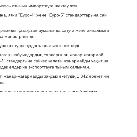
дизель отынын импорттауға шектеу жоқ.
на, яғни "Еуро-4" және "Еуро-5" стандарттарына сай
ғармайды Қазақстан аумағында сатуға және айналымға
а министрлігінде.
ұрақты түрде қадағаланатынын жеткізді.
салған шабуылдардың салдарынан жанар-жағармай
о-3" стандартына сәйкес келетін жанармайды уақытша
одақ елдеріне экспорттауға тыйым салынған.
 жанар-жағармайды заңсыз әкетудің 1 342 әрекетінің
ты.
ның көрші мемлекеттерге жанар-жағармай жеткізу
втомобиль және авиациялық бензинге, дизель және
тын мен мазутқа қойылатын талаптар туралы".
ы не пропустить самое актуальное