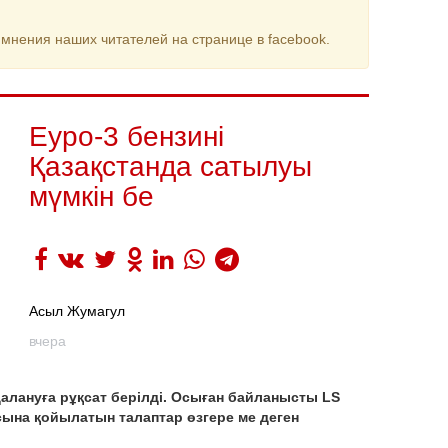
мнения наших читателей на странице в facebook.
Еуро-3 бензині
Қазақстанда сатылуы
мүмкін бе
Асыл Жумагул
вчера
далануға рұқсат берілді. Осыған байланысты LS
сына қойылатын талаптар өзгере ме деген