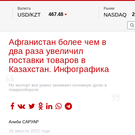
Валюта
Рынки
USD/KZT
467.48
NASDAQ
2
RUB/KZT
5.73
FTSE 100
EUR/KZT
539.52
DOW Ind
5
HKSE
2
По данным нац. банка РК
Афганистан более чем в
S&P 500
7
NYSE
2
два раза увеличил
поставки товаров в
Казахстан. Инфографика
Но экспорт все равно занимает основную долю в
товарообороте
Алиби САРУАР
16 августа 2021 года