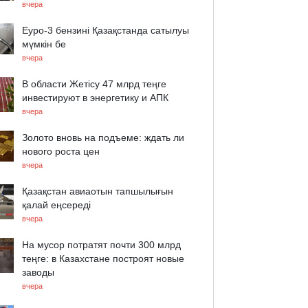
вчера
Еуро-3 бензині Қазақстанда сатылуы
мүмкін бе
вчера
В области Жетісу 47 млрд теңге
инвестируют в энергетику и АПК
вчера
Золото вновь на подъеме: ждать ли
нового роста цен
вчера
Қазақстан авиаотын тапшылығын
қалай еңсереді
вчера
На мусор потратят почти 300 млрд
теңге: в Казахстане построят новые
заводы
вчера