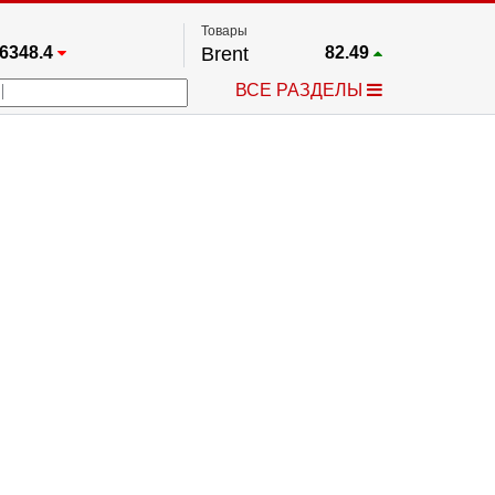
Товары
6348.4
Brent
82.49
67.17
Платина
1737.8
ВСЕ РАЗДЕЛЫ
3885.1
Газ
2.631
5530.3
Медь
6.719
709.96
Серебро
61.805
4484.1
Золото
4299.7