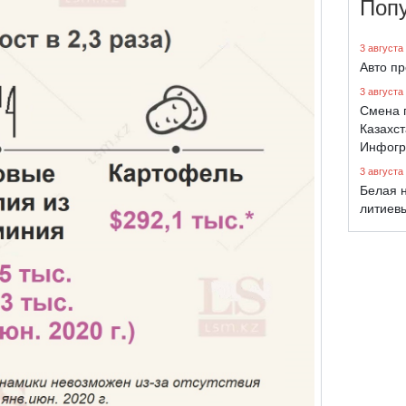
Поп
3 августа
Авто п
3 августа
Смена 
Казахст
Инфогр
3 августа
Белая н
литиев