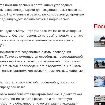
ится понятия лесных и пастбищных углеродных
ры с лесовладельцами для создания новых лесов на
аса. Полученные в рамках таких проектов углеродные
х единиц будет засчитываться в национально
Пос
аконодательству, штрафы рассчитываются исходя из
еств. Однако период, за который определяется этот
агрязнители получили возможность использовать
ах.
хнормативного воздействия с даты проведения
ля. Также рекомендуется освободить производителей
ширенных обязательств производителей при условии
ного сырья, произведенного в Казахстане. При этом
ченным органом, что позволит исключить фиктивные и
валки стали хронической проблемой для многих
определен четко.
ов устанавливаются централизованно. Однако такой
гистические затраты регионов и препятствует
 закрепить обязанность по организации ликвидации