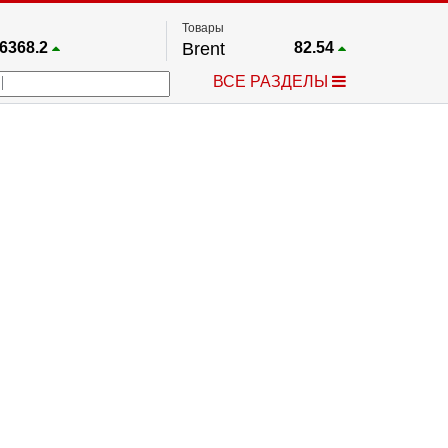
Товары
6368.2
Brent
82.54
67.17
Платина
1739.4
ВСЕ РАЗДЕЛЫ
3966.9
Газ
2.636
5530.3
Медь
6.7355
719.39
Серебро
61.76
4493.5
Золото
4306.1