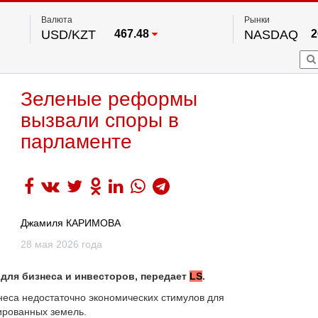
Валюта
Рынки
USD/KZT
467.48
NASDAQ
2
RUB/KZT
5.73
FTSE 100
EUR/KZT
539.52
DOW Ind
5
HKSE
2
По данным нац. банка РК
Зеленые реформы
S&P 500
7
NYSE
2
вызвали споры в
парламенте
Джамиля КАРИМОВА
28 мая 2026 года
для бизнеса и инвесторов, передает
LS
.
знеса недостаточно экономических стимулов для
ированных земель.