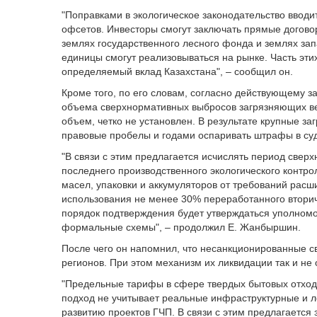
"Поправками в экологическое законодательство ввод
офсетов. Инвесторы смогут заключать прямые догово
землях государственного лесного фонда и землях зап
единицы смогут реализовываться на рынке. Часть эти
определяемый вклад Казахстана", – сообщил он.
Кроме того, по его словам, согласно действующему з
объема сверхнормативных выбросов загрязняющих вещ
объем, четко не установлен. В результате крупные з
правовые пробелы и годами оспаривать штрафы в суд
"В связи с этим предлагается исчислять период свер
последнего производственного экологического контро
масел, упаковки и аккумуляторов от требований рас
использования не менее 30% переработанного вторич
порядок подтверждения будет утверждаться уполномо
формальные схемы", – продолжил Е. Жанбыршин.
После чего он напомнил, что несанкционированные с
регионов. При этом механизм их ликвидации так и не 
"Предельные тарифы в сфере твердых бытовых отход
подход не учитывает реальные инфраструктурные и ло
развитию проектов ГЧП. В связи с этим предлагается