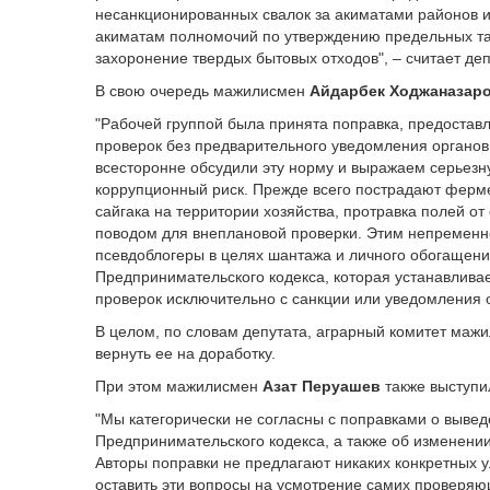
несанкционированных свалок за акиматами районов и
акиматам полномочий по утверждению предельных тар
захоронение твердых бытовых отходов", – считает деп
В свою очередь мажилисмен
Айдарбек Ходжаназар
"Рабочей группой была принята поправка, предоста
проверок без предварительного уведомления органов 
всесторонне обсудили эту норму и выражаем серьезн
коррупционный риск. Прежде всего пострадают ферм
сайгака на территории хозяйства, протравка полей от
поводом для внеплановой проверки. Этим непременн
псевдоблогеры в целях шантажа и личного обогащени
Предпринимательского кодекса, которая устанавлива
проверок исключительно с санкции или уведомления о
В целом, по словам депутата, аграрный комитет маж
вернуть ее на доработку.
При этом мажилисмен
Азат Перуашев
также выступи
"Мы категорически не согласны с поправками о вывед
Предпринимательского кодекса, а также об изменении
Авторы поправки не предлагают никаких конкретных у
оставить эти вопросы на усмотрение самих проверяю