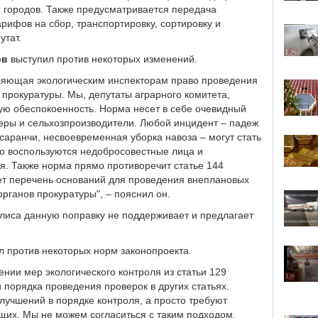
 городов. Также предусматривается передача
ифов на сбор, транспортировку, сортировку и
утат.
ов
выступил против некоторых изменений.
вляющая экологическим инспекторам право проведения
прокуратуры. Мы, депутаты аграрного комитета,
ую обеспокоенность. Норма несет в себе очевидный
еры и сельхозпроизводители. Любой инцидент – падеж
 саранчи, несвоевременная уборка навоза – могут стать
о воспользуются недобросовестные лица и
я. Также норма прямо противоречит статье 144
ет перечень оснований для проведения внеплановых
рганов прокуратуры", – пояснил он.
илиса данную поправку не поддерживает и предлагает
л против некоторых норм законопроекта.
ении мер экологического контроля из статьи 129
 порядка проведения проверок в других статьях.
лучшений в порядке контроля, а просто требуют
щих. Мы не можем согласиться с таким подходом.