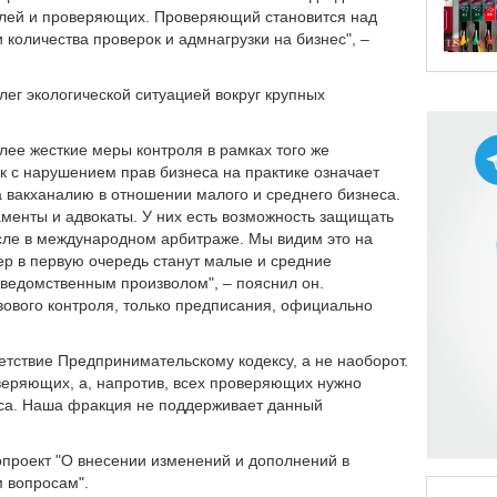
елей и проверяющих. Проверяющий становится над
 количества проверок и адмнагрузки на бизнес", –
лег экологической ситуацией вокруг крупных
лее жесткие меры контроля в рамках того же
к с нарушением прав бизнеса на практике означает
 вакханалию в отношении малого и среднего бизнеса.
менты и адвокаты. У них есть возможность защищать
сле в международном арбитраже. Мы видим это на
р в первую очередь станут малые и средние
ведомственным произволом", – пояснил он.
вового контроля, только предписания, официально
етствие Предпринимательскому кодексу, а не наоборот.
оверяющих, а, напротив, всех проверяющих нужно
са. Наша фракция не поддерживает данный
опроект "О внесении изменений и дополнений в
м вопросам".