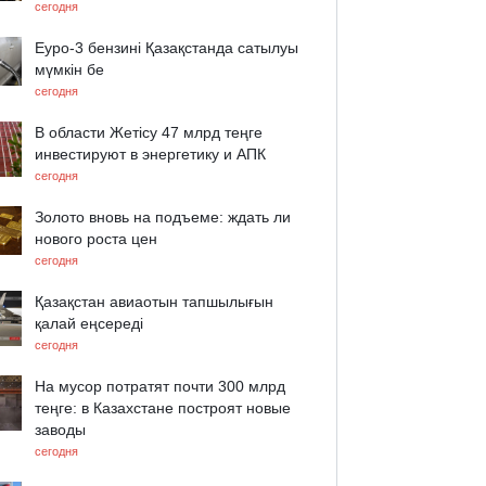
сегодня
Еуро-3 бензині Қазақстанда сатылуы
мүмкін бе
сегодня
В области Жетісу 47 млрд теңге
инвестируют в энергетику и АПК
сегодня
Золото вновь на подъеме: ждать ли
нового роста цен
сегодня
Қазақстан авиаотын тапшылығын
қалай еңсереді
сегодня
На мусор потратят почти 300 млрд
теңге: в Казахстане построят новые
заводы
сегодня