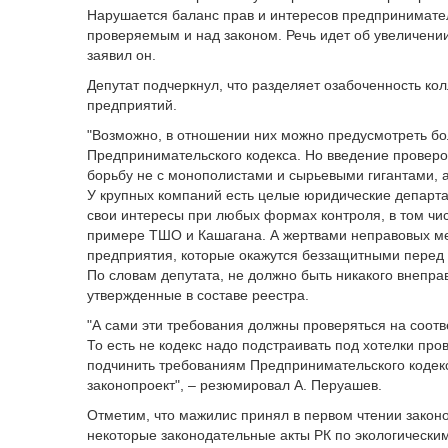
Нарушается баланс прав и интересов предпринимат
проверяемым и над законом. Речь идет об увеличении
заявил он.
Депутат подчеркнул, что разделяет озабоченность кол
предприятий.
"Возможно, в отношении них можно предусмотреть бо
Предпринимательского кодекса. Но введение проверо
борьбу не с монополистами и сырьевыми гигантами, а
У крупных компаний есть целые юридические департа
свои интересы при любых формах контроля, в том чи
примере ТШО и Кашагана. А жертвами неправовых ме
предприятия, которые окажутся беззащитными перед 
По словам депутата, не должно быть никакого внепра
утвержденные в составе реестра.
"А сами эти требования должны проверяться на соотв
То есть не кодекс надо подстраивать под хотелки пр
подчинить требованиям Предпринимательского кодек
законопроект", – резюмировал А. Перуашев.
Отметим, что мажилис принял в первом чтении закон
некоторые законодательные акты РК по экологически