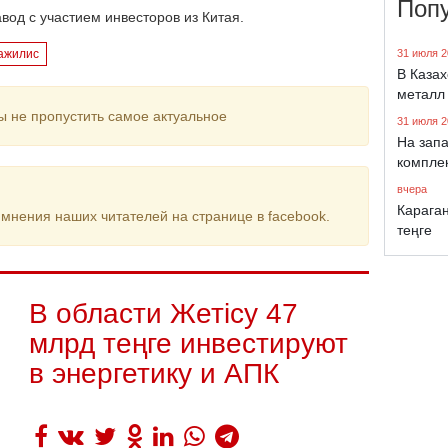
Поп
авод с участием инвесторов из Китая.
ажилис
31 июля 2
В Каза
металл
ы не пропустить самое актуальное
31 июля 2
На запа
компле
вчера
Караган
мнения наших читателей на странице в facebook.
теңге
В области Жетісу 47
млрд теңге инвестируют
в энергетику и АПК