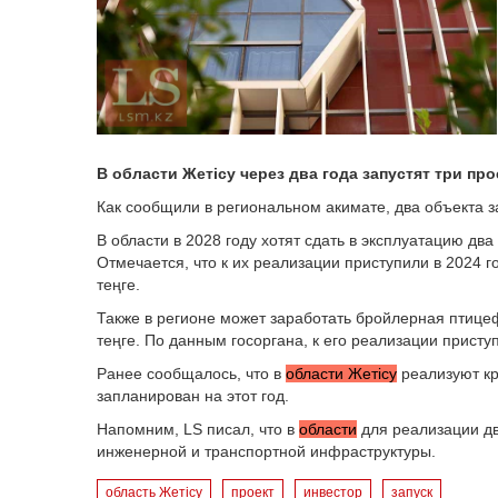
В области Жетісу через два года запустят три про
Как сообщили в региональном акимате, два объекта з
В области в 2028 году хотят сдать в эксплуатацию два
Отмечается, что к их реализации приступили в 2024 
теңге.
Также в регионе может заработать бройлерная птице
теңге. По данным госоргана, к его реализации приступ
Ранее сообщалось, что в
области Жетісу
реализуют кр
запланирован на этот год.
Напомним, LS писал, что в
области
для реализации дв
инженерной и транспортной инфраструктуры.
область Жетісу
проект
инвестор
запуск