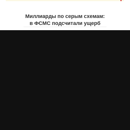
Миллиарды по серым схемам:
в ФСМС подсчитали ущерб
Джамиля КАРИМОВА
вчера