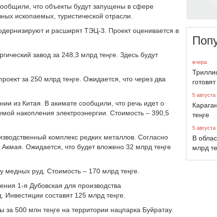
сообщили, что объекты будут запущены в сфере
зных ископаемых, туристической отрасли.
одернизируют и расширят ТЭЦ-3. Проект оценивается в
Поп
гический завод за 248,3 млрд теңге. Здесь будут
вчера
Трилли
роект за 250 млрд теңге. Ожидается, что через два
готовят
5 августа
ии из Китая. В акимате сообщили, что речь идет о
Караган
емой накопления электроэнергии. Стоимость – 390,5
теңге
5 августа
оизводственный комплекс редких металлов. Согласно
В облас
Акмая. Ожидается, что будет вложено 32 млрд теңге
млрд т
ку медных руд. Стоимость – 170 млрд теңге.
ения 1-я Дубовская для производства
д. Инвестиции составят 125 млрд теңге.
ы за 500 млн теңге на территории нацпарка Буйратау.