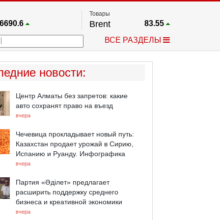
Товары
6690.6
Brent
83.55
67.17
Платина
1759.6
ВСЕ РАЗДЕЛЫ
4036.9
Газ
2.662
25668
Медь
6.591
757.64
Серебро
63.499
ледние новости
:
4595.2
Золото
4399.7
Центр Алматы без запретов: какие
авто сохранят право на въезд
вчера
Чечевица прокладывает новый путь:
Казахстан продает урожай в Сирию,
Испанию и Руанду. Инфографика
вчера
Партия «Әділет» предлагает
расширить поддержку среднего
бизнеса и креативной экономики
вчера