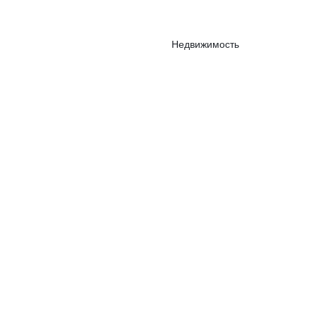
Недвижимость
Рынки
Компании
ы
Инфографика
Подписка на самые интересные новости из мира
бизнеса
Подписаться