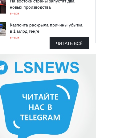
На востоке страны запустят два
новых производства
вчера
Казпочта раскрыла причины убытка
в 1 млрд теңге
вчера
ЧИТАТЬ ВСЁ