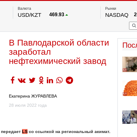
Валюта
Рынки
USD/KZT
469.93
NASDAQ
2
RUB/KZT
5.71
FTSE 100
EUR/KZT
541.64
DOW Ind
5
HKSE
По данным нац. банка РК
В Павлодарской области
S&P 500
7
Пос
NYSE
2
заработал
нефтехимический завод
Екатерина ЖУРАВЛЕВА
28 июля 2022 года
 передает
LS
со ссылкой на региональный акимат.