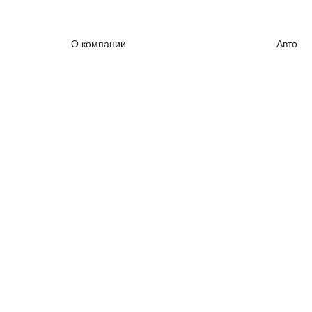
О компании
Авто
Контакты
Банки+
Реклама
Биржа
RSS лента
Проект