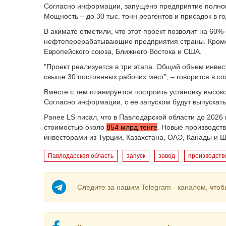
Согласно информации, запущено предприятие полног
Мощность – до 30 тыс. тонн реагентов и присадок в го
В акимате отметили, что этот проект позволит на 6
нефтеперерабатывающие предприятия страны. Кроме э
Европейского союза, Ближнего Востока и США.
"Проект реализуется в три этапа. Общий объем инвест
свыше 30 постоянных рабочих мест", – говорится в с
Вместе с тем планируется построить установку высоко
Согласно информации, с ее запуском будут выпускат
Ранее LS писал, что в Павлодарской области до 2026
стоимостью около
854 млрд тенге
. Новые производст
инвесторами из Турции, Казахстана, ОАЭ, Канады и 
Павлодарская область
запуск
завод
производств
Следите за нашим Telegram - каналом, чтоб