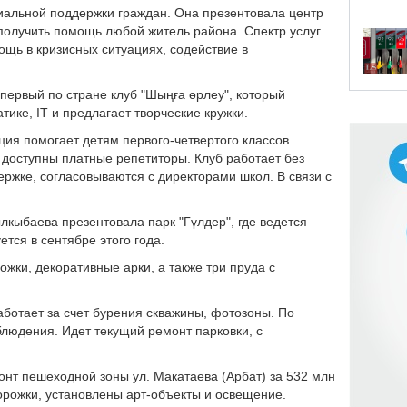
иальной поддержки граждан. Она презентовала центр
получить помощь любой житель района. Спектр услуг
щь в кризисных ситуациях, содействие в
первый по стране клуб "Шыңға өрлеу", который
ике, IT и предлагает творческие кружки.
ция помогает детям первого-четвертого классов
 доступны платные репетиторы. Клуб работает без
ержке, согласовываются с директорами школ. В связи с
кыбаева презентовала парк "Гүлдер", где ведется
ется в сентябре этого года.
жки, декоративные арки, а также три пруда с
ботает за счет бурения скважины, фотозоны. По
людения. Идет текущий ремонт парковки, с
онт пешеходной зоны ул. Макатаева (Арбат) за 532 млн
дорожки, установлены арт-объекты и освещение.