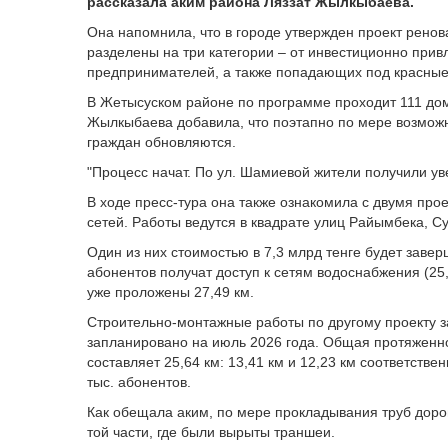
рассказала аким района Ляззат Жылкыбаева.
Она напомнила, что в городе утвержден проект рено
разделены на три категории – от инвестиционно прив
предпринимателей, а также попадающих под красные
В Жетысуском районе по программе проходит 111 домо
Жылкыбаева добавила, что поэтапно по мере возмож
граждан обновляются.
"Процесс начат. По ул. Шамиевой жители получили ув
В ходе пресс-тура она также ознакомила с двумя про
сетей. Работы ведутся в квадрате улиц Райымбека, С
Один из них стоимостью в 7,3 млрд тенге будет заверш
абонентов получат доступ к сетям водоснабжения (25
уже проложены 27,49 км.
Строительно-монтажные работы по другому проекту за
запланировано на июль 2026 года. Общая протяженн
составляет 25,64 км: 13,41 км и 12,23 км соответствен
тыс. абонентов.
Как обещала аким, по мере прокладывания труб дорог
той части, где были вырыты траншеи.