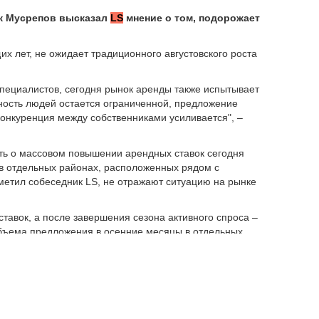
к Мусрепов высказал
LS
мнение о том, подорожает
их лет, не ожидает традиционного августовского роста
специалистов, сегодня рынок аренды также испытывает
ность людей остается ограниченной, предложение
конкуренция между собственниками усиливается", –
рить о массовом повышении арендных ставок сегодня
в отдельных районах, расположенных рядом с
метил собеседник LS, не отражают ситуацию на рынке
тавок, а после завершения сезона активного спроса –
бъема предложения в осенние месяцы в отдельных
аренды", – заключил Е. Мусрепов.
енда жилья в Казахстане подорожала на 13,1% по
есяц рост составил 0,4%. Средняя стоимость аренды 1
Казахстане.