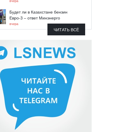
вчера
Будет ли в Казахстане бензин
Евро-3 – ответ Минэнерго
вчера
ЧИТАТЬ ВСЁ