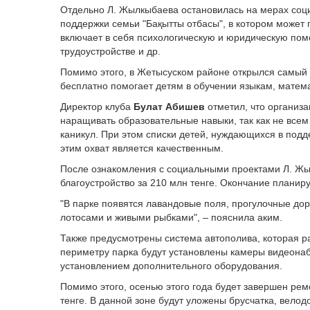
Отдельно Л. Жылкыбаева остановилась на мерах соц
поддержки семьи "Бақытты отбасы", в котором может 
включает в себя психологическую и юридическую помо
трудоустройстве и др.
Помимо этого, в Жетысуском районе открылся самый 
бесплатно помогает детям в обучении языкам, математ
Директор клуба
Булат Абишев
отметил, что организа
наращивать образовательные навыки, так как не всем
каникул. При этом списки детей, нуждающихся в подд
этим охват является качественным.
После ознакомления с социальными проектами Л. Жыл
благоустройство за 210 млн тенге. Окончание планиру
"В парке появятся лавандовые поля, прогулочные доро
лотосами и живыми рыбками", – пояснила аким.
Также предусмотрены система автополива, которая ра
периметру парка будут установлены камеры видеонаб
установлением дополнительного оборудования.
Помимо этого, осенью этого года будет завершен рем
тенге. В данной зоне будут уложены брусчатка, вело