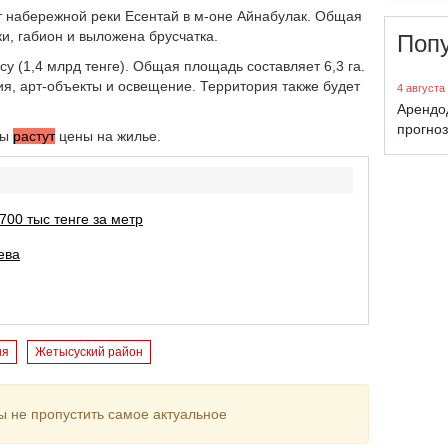
т набережной реки Есентай в м-оне Айнабулак. Общая
и, габион и выложена брусчатка.
Поп
 (1,4 млрд тенге). Общая площадь составляет 6,3 га.
, арт-объекты и освещение. Территория также будет
4 августа
Арендо
прогноз
ты
растут
цены на жилье.
700 тыс тенге за метр
ева
ия
Жетысуский район
ы не пропустить самое актуальное