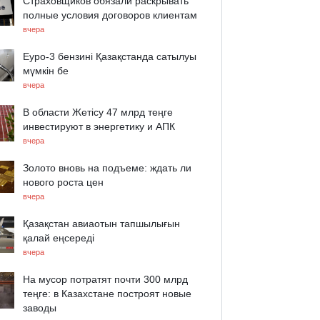
Страховщиков обязали раскрывать
полные условия договоров клиентам
вчера
Еуро-3 бензині Қазақстанда сатылуы
мүмкін бе
вчера
В области Жетісу 47 млрд теңге
инвестируют в энергетику и АПК
вчера
Золото вновь на подъеме: ждать ли
нового роста цен
вчера
Қазақстан авиаотын тапшылығын
қалай еңсереді
вчера
На мусор потратят почти 300 млрд
теңге: в Казахстане построят новые
заводы