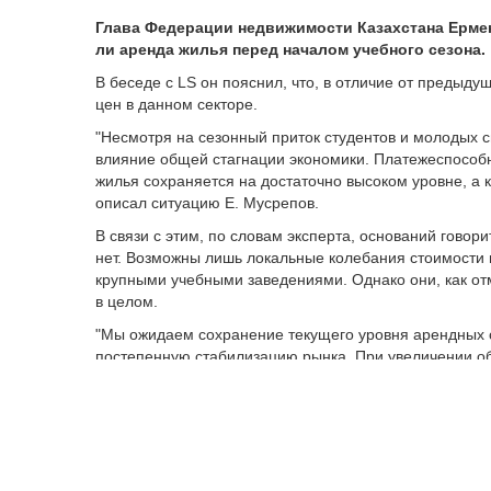
Глава Федерации недвижимости Казахстана Ерме
ли аренда жилья перед началом учебного сезона.
В беседе с LS он пояснил, что, в отличие от предыдущ
цен в данном секторе.
"Несмотря на сезонный приток студентов и молодых 
влияние общей стагнации экономики. Платежеспособ
жилья сохраняется на достаточно высоком уровне, а 
описал ситуацию Е. Мусрепов.
В связи с этим, по словам эксперта, оснований гово
нет. Возможны лишь локальные колебания стоимости 
крупными учебными заведениями. Однако они, как от
в целом.
"Мы ожидаем сохранение текущего уровня арендных с
постепенную стабилизацию рынка. При увеличении о
сегментах возможна умеренная коррекция стоимости 
По данным Бюро нацстатистики, в июне 2026 года ар
сравнению с аналогичным месяцем годом ранее. За м
кв. м составляла 5 тыс. теңге.
Ранее LS сообщал, что давит на
стоимость
квартир в 