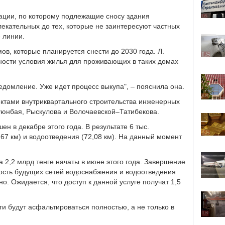
вации, по которому подлежащие сносу здания
лекательных до тех, которые не заинтересуют частных
 линии.
в, которые планируется снести до 2030 года. Л.
ности условия жилья для проживающих в таких домах
едомление. Уже идет процесс выкупа", – пояснила она.
ектами внутриквартального строительства инженерных
уюнбая, Рыскулова и Волочаевской–Татибекова.
ен в декабре этого года. В результате 6 тыс.
,67 км) и водоотведения (72,08 км). На данный момент
 2,2 млрд тенге начаты в июне этого года. Завершение
ость будущих сетей водоснабжения и водоотведения
но. Ожидается, что доступ к данной услуге получат 1,5
и будут асфальтироваться полностью, а не только в