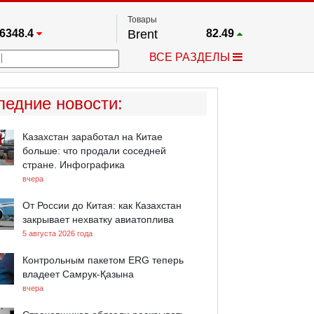
Товары
6348.4
Brent
82.49
67.17
Платина
1735.9
ВСЕ РАЗДЕЛЫ
3885.1
Газ
2.636
5530.3
Медь
6.724
709.96
Серебро
61.865
ледние новости
:
4484.1
Золото
4301.4
Казахстан заработал на Китае
больше: что продали соседней
стране. Инфографика
вчера
От России до Китая: как Казахстан
закрывает нехватку авиатоплива
5 августа 2026 года
Контрольным пакетом ERG теперь
владеет Самрук-Қазына
вчера