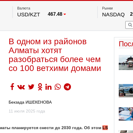
Валюта
Рынки
USD/KZT
467.48
NASDAQ
2
RUB/KZT
5.73
FTSE 100
EUR/KZT
539.52
DOW Ind
5
HKSE
2
По данным нац. банка РК
В одном из районов
S&P 500
7
Пос
NYSE
2
Алматы хотят
разобраться более чем
со 100 ветхими домами
Бекзада ИШЕКЕНОВА
11 июля 2025 года
аты планируется снести до 2030 года. Об этом
LS