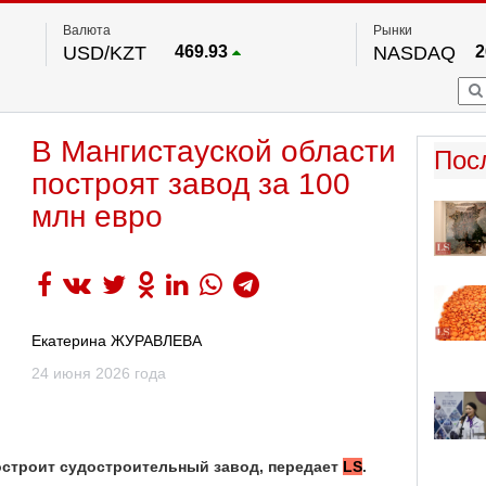
Валюта
Рынки
USD/KZT
469.93
NASDAQ
2
RUB/KZT
5.71
FTSE 100
EUR/KZT
541.64
DOW Ind
5
HKSE
По данным нац. банка РК
В Мангистауской области
S&P 500
7
Пос
NYSE
2
построят завод за 100
млн евро
Екатерина ЖУРАВЛЕВА
24 июня 2026 года
остроит судостроительный завод, передает
LS
.