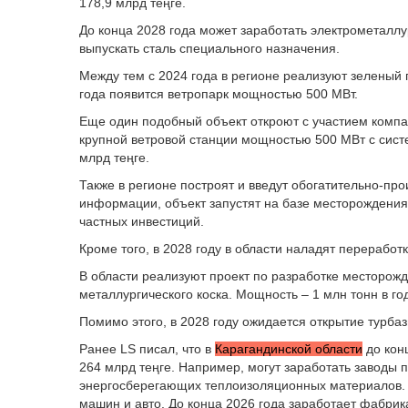
178,9 млрд теңге.
До конца 2028 года может заработать электрометаллур
выпускать сталь специального назначения.
Между тем с 2024 года в регионе реализуют зеленый п
года появится ветропарк мощностью 500 МВт.
Еще один подобный объект откроют с участием компан
крупной ветровой станции мощностью 500 МВт с сист
млрд теңге.
Также в регионе построят и введут обогатительно-пр
информации, объект запустят на базе месторождения 
частных инвестиций.
Кроме того, в 2028 году в области наладят переработ
В области реализуют проект по разработке месторожд
металлургического коска. Мощность – 1 млн тонн в го
Помимо этого, в 2028 году ожидается открытие турбаз
Ранее LS писал, что в
Карагандинской области
до кон
264 млрд теңге. Например, могут заработать заводы 
энергосберегающих теплоизоляционных материалов. Т
машин и авто. До конца 2026 года заработает фабрик