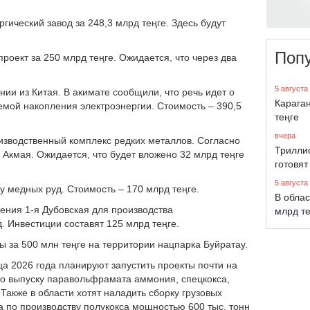
гический завод за 248,3 млрд теңге. Здесь будут
Поп
роект за 250 млрд теңге. Ожидается, что через два
5 августа
ии из Китая. В акимате сообщили, что речь идет о
Караган
емой накопления электроэнергии. Стоимость – 390,5
теңге
вчера
оизводственный комплекс редких металлов. Согласно
Трилли
Акмая. Ожидается, что будет вложено 32 млрд теңге
готовят
5 августа
ку медных руд. Стоимость – 170 млрд теңге.
В облас
ения 1-я Дубовская для производства
млрд т
д. Инвестиции составят 125 млрд теңге.
ы за 500 млн теңге на территории нацпарка Буйратау.
ца 2026 года планируют запустить проекты почти на
по выпуску паравольфрамата аммония, спецкокса,
акже в области хотят наладить сборку грузовых
а по производству полукокса мощностью 600 тыс. тонн