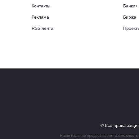
Контакты
Банки+
Реклама
Биржа
RSS лента
Проект
© Все права за
Наше издание предоставляет возможность в