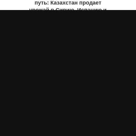
путь: Казахстан продает
урожай в Сирию, Испанию и
Руанду. Инфографика
Жанна ШАМСУТДИНОВА
7 августа 2026 года