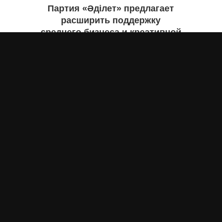
Партия «Әділет» предлагает
расширить поддержку
среднего бизнеса и креативной
экономики
Асыл Жумагул
сегодня