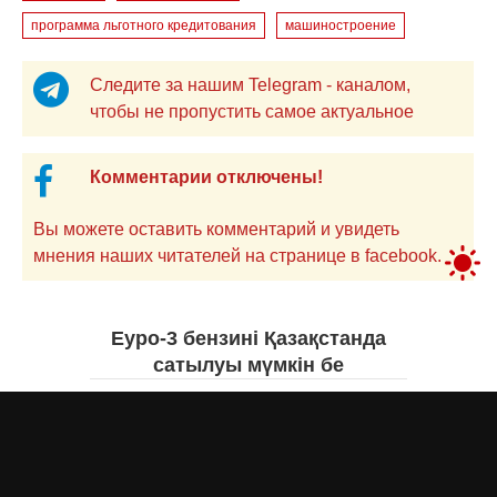
программа льготного кредитования
машиностроение
Следите за нашим Telegram - каналом,
чтобы не пропустить самое актуальное
Комментарии отключены!
Вы можете оставить комментарий и увидеть
мнения наших читателей на странице в facebook.
Еуро-3 бензині Қазақстанда
сатылуы мүмкін бе
Асыл Жумагул
сегодня