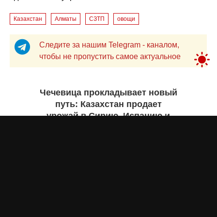
Казахстан
Алматы
СЗТП
овощи
Следите за нашим Telegram - каналом,
чтобы не пропустить самое актуальное
Чечевица прокладывает новый
путь: Казахстан продает
урожай в Сирию, Испанию и
Руанду. Инфографика
Жанна ШАМСУТДИНОВА
сегодня