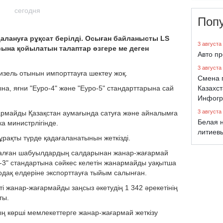
сегодня
Поп
далануға рұқсат берілді. Осыған байланысты LS
3 августа
сына қойылатын талаптар өзгере ме деген
Авто п
3 августа
дизель отынын импорттауға шектеу жоқ.
Смена 
Казахст
на, яғни "Еуро-4" және "Еуро-5" стандарттарына сай
Инфогр
3 августа
ғармайды Қазақстан аумағында сатуға және айналымға
Белая н
а министрлігінде.
литиев
ұрақты түрде қадағаланатынын жеткізді.
салған шабуылдардың салдарынан жанар-жағармай
о-3" стандартына сәйкес келетін жанармайды уақытша
одақ елдеріне экспорттауға тыйым салынған.
 жанар-жағармайды заңсыз әкетудің 1 342 әрекетінің
ты.
ның көрші мемлекеттерге жанар-жағармай жеткізу