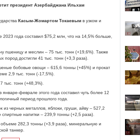
етит президент Азербайджана
Ильхам
сударства
Касым-Жомартом Токаевым
в узком и
 2023 года составил $75,2 млн, что на 14,5% больше,
у пшеницу и меслин – 75 тыс. тонн (+19,6%). Также
 пород достигли 41 тыс. тонн (+3,3 раза).
шеные бобовые овощи – 615,6 тонны (+45%) и прокат
ме 2,9 тыс. тонн (-17,5%).
7 тыс. тонн (+48,3%).
в январе-феврале этого года составил чуть более 12
алогичный период прошлого года.
бок из черных металлов, яблоки, груши, айву – 527,2
 спиртные напитки – 239,9 тонны (+2,5 раза).
 объеме 282,3 тонны (+3,9 раза), минеральную и
ской танкер.