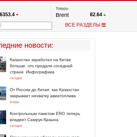
Товары
6353.4
Brent
82.64
67.17
Платина
1737.7
ВСЕ РАЗДЕЛЫ
3905.9
Газ
2.655
5530.3
Медь
6.7015
704.14
Серебро
61.62
ледние новости
:
4464.8
Золото
4300.2
Казахстан заработал на Китае
больше: что продали соседней
стране. Инфографика
сегодня
От России до Китая: как Казахстан
закрывает нехватку авиатоплива
вчера
Контрольным пакетом ERG теперь
владеет Самрук-Қазына
сегодня