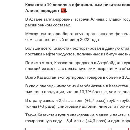
Казахстан 10 апреля с официальным визитом пос
Алиев,
передает
LS
.
В Астане запланированы встречи Алиева с главой го
расширенном составах.
Между тем товарооборот двух стран в январе-феврале
чем за аналогичный период 2022 года.
Больше всего Казахстан экспортировал в данную стран
поставки нефтепродуктов, полученных из битуминозных
Помимо этого, Казахстан продавал в Азербайджан су
плоский из железа с гальваническим покрытием в объе
Всего Казахстан экспортировал товаров в объеме 131,
В свою очередь импорт из Азербайджана в Казахстан 
тыс. тонн продукции, что на 13,7% больше, чем за ан
В страну завезли 2,6 тыс. тонн (+1,7 раза) труб и тру
тонны (+3 раза), спиртовые настойки, ликеры и прочие
Также Казахстан купил упаковочные мешки и пакеты в
газированную воду – 3,4 млн л (+4,3 раза) и один мор