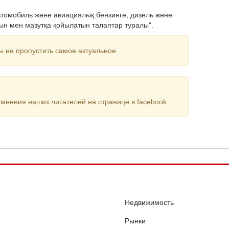
втомобиль және авиациялық бензинге, дизель және
тын мен мазутқа қойылатын талаптар туралы".
ы не пропустить самое актуальное
мнения наших читателей на странице в facebook.
Недвижимость
Рынки