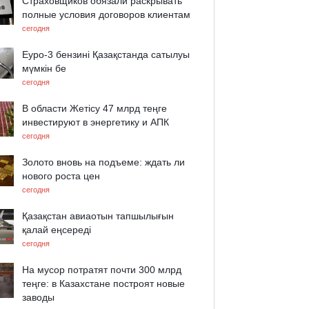
Страховщиков обязали раскрывать
полные условия договоров клиентам
сегодня
Еуро-3 бензині Қазақстанда сатылуы
мүмкін бе
сегодня
В области Жетісу 47 млрд теңге
инвестируют в энергетику и АПК
сегодня
Золото вновь на подъеме: ждать ли
нового роста цен
сегодня
Қазақстан авиаотын тапшылығын
қалай еңсереді
сегодня
На мусор потратят почти 300 млрд
теңге: в Казахстане построят новые
заводы