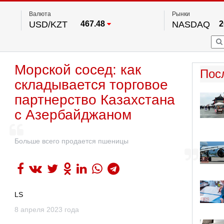
Валюта
Рынки
USD/KZT
467.48
NASDAQ
2
RUB/KZT
5.73
FTSE 100
EUR/KZT
539.52
DOW Ind
5
HKSE
2
По данным нац. банка РК
Морской сосед: как
S&P 500
7
Пос
NYSE
2
складывается торговое
партнерство Казахстана
с Азербайджаном
Больше всего продается пшеницы
LS
8 апреля 2023 года