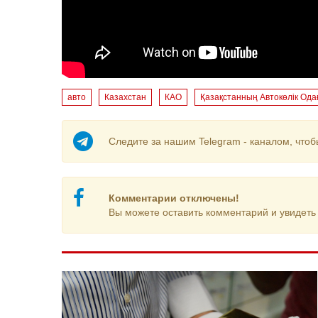
авто
Казахстан
КАО
Қазақстанның Автокөлік Ода
Следите за нашим Telegram - каналом, чтоб
Комментарии отключены!
Вы можете оставить комментарий и увидеть 