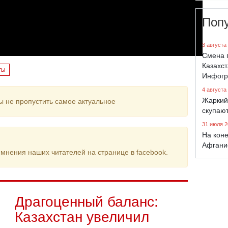
Поп
3 августа
Смена 
Казахст
ғы
Инфогр
4 августа
Жаркий
ы не пропустить самое актуальное
скупают
31 июля 2
На коне
Афгани
мнения наших читателей на странице в facebook.
Драгоценный баланс:
Казахстан увеличил