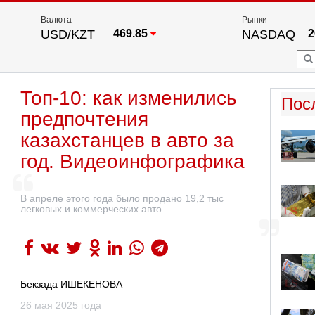
Валюта
Рынки
USD/KZT
469.85
NASDAQ
2
RUB/KZT
5.78
FTSE 100
EUR/KZT
542.16
DOW Ind
5
HKSE
2
По данным нац. банка РК
Топ-10: как изменились
S&P 500
7
Пос
NYSE
2
предпочтения
казахстанцев в авто за
год. Видеоинфографика
В апреле этого года было продано 19,2 тыс
легковых и коммерческих авто
Бекзада ИШЕКЕНОВА
26 мая 2025 года