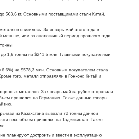
 до 563,6 кг. Основными поставщиками стали Китай,
еталлов снизилось. За январь-май этого года в
8% меньше, чем за аналогичный период прошлого года.
 тонны.
– до 1,6 тонны на $241,5 млн. Главными покупателями
(+6,6%) на $578,3 млн. Основным покупателем стала
роме того, металл отправляли в Гонконг, Китай и
гоценных металлов. За январь-май за рубеж отправили
 объем пришелся на Германию. Также данные товары
айзию.
арь-май из Казахстана вывезли 72 тонны данной
Почти весь объем пришелся на Таджикистан. Также
ию.
ане планируют достроить и ввести в эксплуатацию