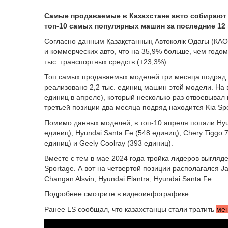
Самые продаваемые в Казахстане авто собирают 
топ-10 самых популярных машин за последние 12
Согласно данным Қазақстанның Автокөлік Одағы (КАО),
и коммерческих авто, что на 35,9% больше, чем годом
тыс. транспортных средств (+23,3%).
Топ самых продаваемых моделей три месяца подряд во
реализовано 2,2 тыс. единиц машин этой модели. На в
единиц в апреле), который несколько раз отвоевывал п
третьей позиции два месяца подряд находится Kia Spo
Помимо данных моделей, в топ-10 апреля попали Hyun
единиц), Hyundai Santa Fe (548 единиц), Chery Tiggo 7
единиц) и Geely Coolray (393 единиц).
Вместе с тем в мае 2024 года тройка лидеров выглядел
Sportage. А вот на четвертой позиции располагался Jac
Changan Alsvin, Hyundai Elantra, Hyundai Santa Fe.
Подробнее смотрите в видеоинфографике.
Ранее LS сообщал, что казахстанцы стали тратить
ме