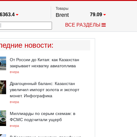
Товары
6363.4
Brent
79.09
67.17
Платина
1764.6
ВСЕ РАЗДЕЛЫ
4349.1
Газ
2.669
5915.8
Медь
6.7425
723.55
Серебро
62.5
ледние новости
:
4513.8
Золото
4342.1
От России до Китая: как Казахстан
закрывает нехватку авиатоплива
вчера
Драгоценный баланс: Казахстан
увеличил импорт золота и экспорт
монет. Инфографика
вчера
Миллиарды по серым схемам: в
ФСМС подсчитали ущерб
вчера