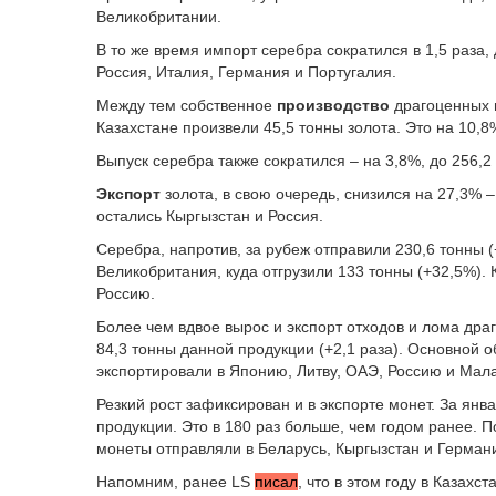
Великобритании.
В то же время импорт серебра сократился в 1,5 раза,
Россия, Италия, Германия и Португалия.
Между тем собственное
производство
драгоценных м
Казахстане произвели 45,5 тонны золота. Это на 10,
Выпуск серебра также сократился – на 3,8%, до 256,2
Экспорт
золота, в свою очередь, снизился на 27,3% 
остались Кыргызстан и Россия.
Серебра, напротив, за рубеж отправили 230,6 тонны 
Великобритания, куда отгрузили 133 тонны (+32,5%). К
Россию.
Более чем вдвое вырос и экспорт отходов и лома дра
84,3 тонны данной продукции (+2,1 раза). Основной
экспортировали в Японию, Литву, ОАЭ, Россию и Мал
Резкий рост зафиксирован и в экспорте монет. За янв
продукции. Это в 180 раз больше, чем годом ранее. 
монеты отправляли в Беларусь, Кыргызстан и Герман
Напомним, ранее LS
писал
, что в
этом году в Казахст