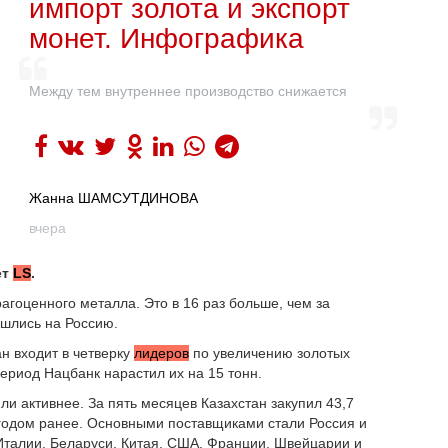
импорт золота и экспорт
монет. Инфографика
Между тем внутреннее производство снижается
Жанна ШАМСУТДИНОВА
вчера
ет
LS
.
рагоценного металла. Это в 16 раз больше, чем за
ишлись на Россию.
ан входит в четверку
лидеров
по увеличению золотых
период Нацбанк нарастил их на 15 тонн.
ли активнее. За пять месяцев Казахстан закупил 43,7
 годом ранее. Основными поставщиками стали Россия и
 Италии, Беларуси, Китая, США, Франции, Швейцарии и