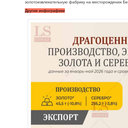
золотоизвлекательную фабрику на месторождении Бель
Другие инфографики