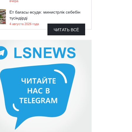
вчера
Ет бағасы өсуде: министрлік себебін
түсіндірді
4 августа 2026 года
ЧИТАТЬ ВСЁ