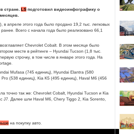
в стране.
LS
подготовил видеоинфографику о
 месяцев.
 в апреле этого года было продано 19,2 тыс. легковых
 ранее. Всего с начала года было реализовано 66,1
зглавляет Chevrolet Cobalt. В этом месяце было
тором месте в рейтинге – Hyundai Tucson (1,8 тыс.
ервую строчку, в том числе в январе этого года. На
rtage.
dai Mufasa (745 единиц), Hyundai Elantra (580
 Pro (538 единиц), Kia K5 (495 единиц), Haval M6 (456
а точно так же: Chevrolet Cobalt, Hyundai Tucson и Kia
 J7. Далее шли Haval M6, Chery Tiggo 2, Kia Sorento,
ньше
на покупку авто.