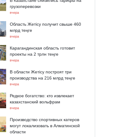
В Казахстане снизились тарифы на
грузоперевозки
вчера
Область Жетісу получит свыше 460
млрд теңге
вчера
Карагандинская область готовит
проекты на 2 трлн теңге
вчера
В области Жетісу построят три
производства на 216 млрд теңге
вчера
Редкое богатство: кто извлекает
казахстанский вольфрам
вчера
Производство спортивных катеров
могут локализовать в Алматинской
области