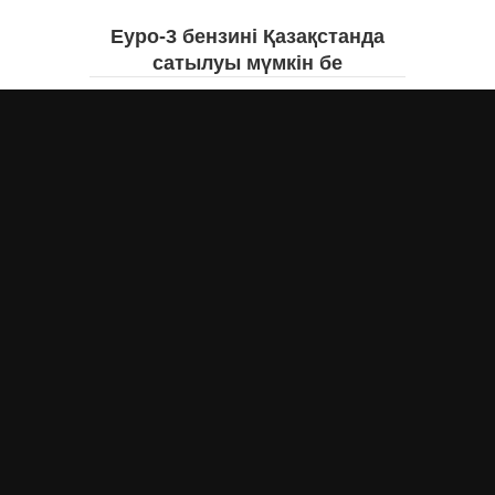
Еуро-3 бензині Қазақстанда
сатылуы мүмкін бе
Асыл Жумагул
вчера