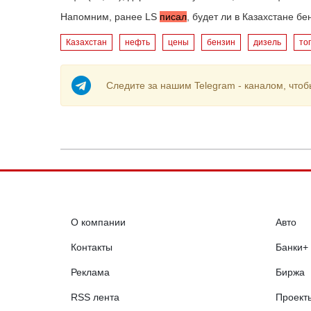
Напомним, ранее LS
писал
, б
удет ли в Казахстане бе
Казахстан
нефть
цены
бензин
дизель
то
Следите за нашим Telegram - каналом, чтоб
О компании
Авто
Контакты
Банки+
Реклама
Биржа
RSS лента
Проект