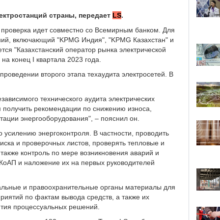
лектростанций страны, передает
LS
.
, проверка идет совместно со Всемирным банком. Для
ний, включающий "KPMG Индия", "KPMG Казахстан" и
ется "Казахстанский оператор рынка электрической
на конец I квартала 2023 года.
проведении второго этапа техаудита электросетей. В
зависимого технического аудита электрических
м получить рекомендации по снижению износа,
ации энергооборудования", – пояснил он.
о усилению энергоконтроля. В частности, проводить
иска и проверочных листов, проверять тепловые и
 также контроль по мере возникновения аварий и
КоАП и наложение их на первых руководителей
кальные и правоохранительные органы материалы для
риятий по фактам вывода средств, а также их
ятия процессуальных решений.