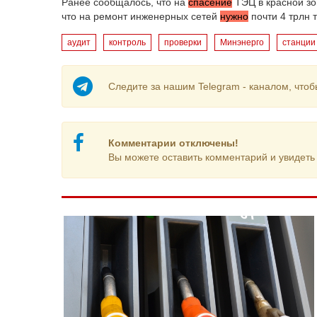
Ранее сообщалось, что на
спасение
ТЭЦ в красной зо
что на ремонт инженерных сетей
нужно
почти 4 трлн т
аудит
контроль
проверки
Минэнерго
станции
Следите за нашим Telegram - каналом, чтоб
Комментарии отключены!
Вы можете оставить комментарий и увидеть 