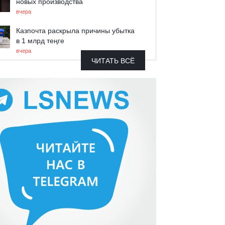
новых производства
вчера
Казпочта раскрыла причины убытка
в 1 млрд теңге
вчера
ЧИТАТЬ ВСЁ