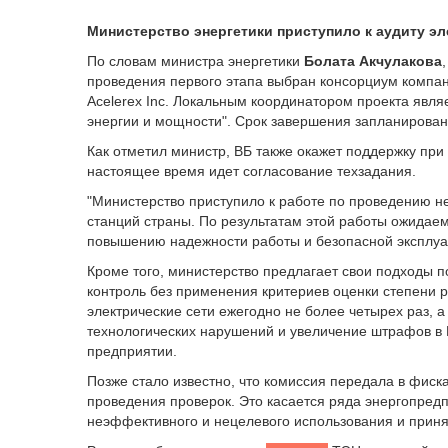
Министерство энергетики приступило к аудиту э
По словам министра энергетики
Болата Акчулакова
проведения первого этапа выбран консорциум компа
Acelerex Inc. Локальным координатором проекта явля
энергии и мощности". Срок завершения запланирован 
Как отметил министр, ВБ также окажет поддержку при 
настоящее время идет согласование техзадания.
"Министерство приступило к работе по проведению не
станций страны. По результатам этой работы ожидае
повышению надежности работы и безопасной эксплуат
Кроме того, министерство предлагает свои подходы п
контроль без применения критериев оценки степени р
электрические сети ежегодно не более четырех раз, а
технологических нарушений и увеличение штрафов в 
предприятии.
Позже стало известно, что комиссия передала в фис
проведения проверок. Это касается ряда энергопредп
неэффективного и нецелевого использования и прин