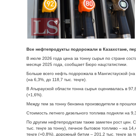
Все нефтепродукты подорожали в Казахстане, пе
В июле 2026 года цена за тонну сырья по стране сост
месяце 2025 года, сообщает Бюро нацстатистики.
Больше всего нефть подорожала в Мангистауской (на 6
(на 6,3%, до 118,7 тыс. теңге).
В Атырауской области тонна сырья оценивалась в 97,8 
(+1,6%).
Между тем за тонну бензина производители в прошлом
Стоимость летнего дизельного топлива подняли на 9,3%
По другим нефтепродуктам также заметен рост цен. 
тыс. теңге за тонну), печное бытовое топливо – на 14,
теңге (+0,8%), дорожный битум – 201,2 тыс. теңге за т