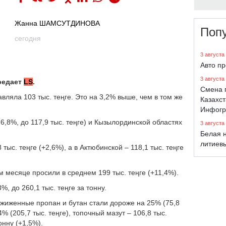
Жанна ШАМСУТДИНОВА
Поп
сегодня
3 августа
Авто п
3 августа
редает
LS
.
Смена 
авляла 103 тыс. теңге. Это на 3,2% выше, чем в том же
Казахст
Инфогр
,8%, до 117,9 тыс. теңге) и Кызылординской областях
3 августа
Белая н
литиев
тыс. теңге (+2,6%), а в Актюбинской – 118,1 тыс. теңге
 месяце просили в среднем 199 тыс. теңге (+11,4%).
, до 260,1 тыс. теңге за тонну.
Сжиженные пропан и бутан стали дороже на 25% (75,8
4% (205,7 тыс. теңге), топочный мазут – 106,8 тыс.
онну (+1,5%).