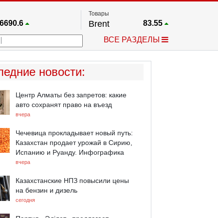
Товары
6690.6
Brent
83.55
67.17
Платина
1759.6
ВСЕ РАЗДЕЛЫ
4036.9
Газ
2.662
25668
Медь
6.591
757.64
Серебро
63.499
ледние новости
:
4595.2
Золото
4399.7
Центр Алматы без запретов: какие
авто сохранят право на въезд
вчера
Чечевица прокладывает новый путь:
Казахстан продает урожай в Сирию,
Испанию и Руанду. Инфографика
вчера
Казахстанские НПЗ повысили цены
на бензин и дизель
сегодня