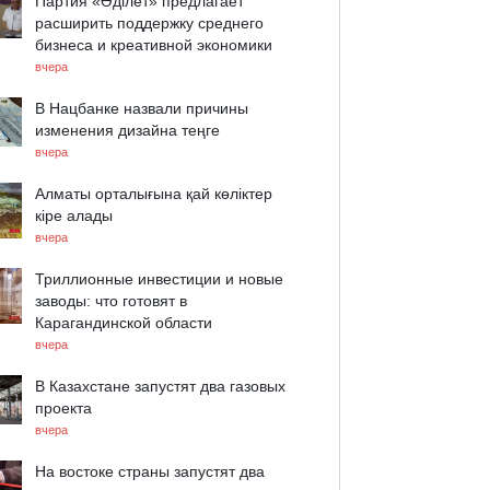
Партия «Әділет» предлагает
расширить поддержку среднего
бизнеса и креативной экономики
вчера
В Нацбанке назвали причины
изменения дизайна теңге
вчера
Алматы орталығына қай көліктер
кіре алады
вчера
Триллионные инвестиции и новые
заводы: что готовят в
Карагандинской области
вчера
В Казахстане запустят два газовых
проекта
вчера
На востоке страны запустят два