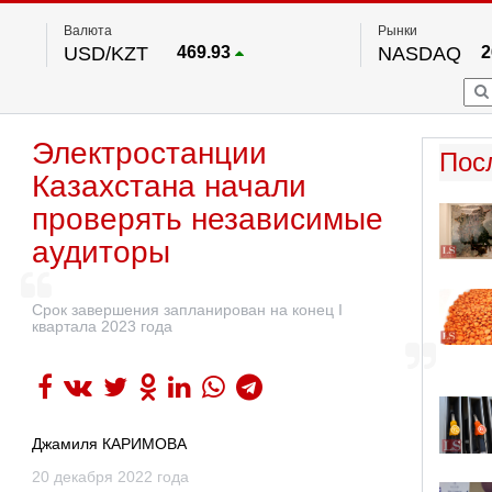
Валюта
Рынки
USD/KZT
469.93
NASDAQ
2
RUB/KZT
5.71
FTSE 100
EUR/KZT
541.64
DOW Ind
5
HKSE
По данным нац. банка РК
Электростанции
S&P 500
7
Пос
NYSE
2
Казахстана начали
проверять независимые
аудиторы
Срок завершения запланирован на конец I
квартала 2023 года
Джамиля КАРИМОВА
20 декабря 2022 года