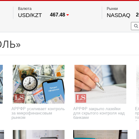
Валюта
Рынки
USD/KZT
467.48
NASDAQ
2
RUB/KZT
5.73
FTSE 100
EUR/KZT
539.52
DOW Ind
5
HKSE
2
По данным нац. банка РК
ОЛЬ»
S&P 500
7
NYSE
2
АРРФР усиливает контроль
АРРФР закрыло лазейки
Е
за микрофинансовым
для скрытого контроля над
п
рынком
банками
т
б
14 апреля 2026 года
13 апреля 2026 года
5 