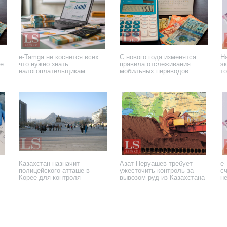
e-Tamga не коснется всех:
С нового года изменятся
Н
не
что нужно знать
правила отслеживания
э
налогоплательщикам
мобильных переводов
т
18 ноября 2025 года
10 ноября 2025 года
10
Казахстан назначит
Азат Перуашев требует
e
полицейского атташе в
ужесточить контроль за
с
Корее для контроля
вывозом руд из Казахстана
н
миграции
9 сентября 2025 года
3 сентября 2025 года
28