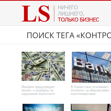
ПОИСК ТЕГА «КОНТР
Минфин предупредил
В Казахстане усиливают
бизнес о штрафах за
контроль за банковскими
нарушение валютного
конгломератами
контроля
22 июня 2026 года
15 апреля 2026 года