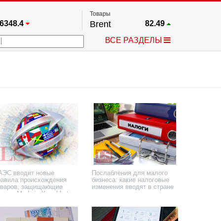
Товары
6348.4
Brent
82.49
67.17
Платина
1737.8
ВСЕ РАЗДЕЛЫ
3885.1
Газ
2.631
5530.3
Медь
6.719
709.96
Серебро
61.805
4484.1
Золото
4299.7
АЭС вводит новые
Послабления для малого
равила происхождения
бизнеса: какие налоговые
оваров, защищающие
изменения вводят в стране
ренд «Made in Kazakhstan»
марта 2026 года
26 января 2026 года