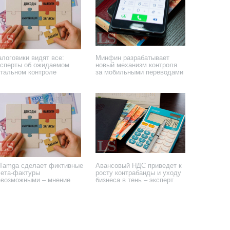
алоговики видят все:
Минфин разрабатывает
ксперты об ожидаемом
новый механизм контроля
отальном контроле
за мобильными переводами
 ноября 2025 года
22 октября 2025 года
-Tamga сделает фиктивные
Авансовый НДС приведет к
чета-фактуры
росту контрабанды и уходу
евозможными – мнение
бизнеса в тень – эксперт
 августа 2025 года
25 августа 2025 года