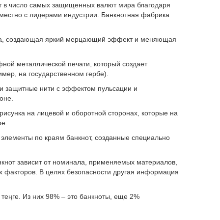
дит в число самых защищенных валют мира благодаря
местно с лидерами индустрии. Банкнотная фабрика
а, создающая яркий мерцающий эффект и меняющая
фной металлической печати, который создает
ер, на государственном гербе).
 защитные нити с эффектом пульсации и
оне.
сунка на лицевой и оборотной сторонах, которые на
ое.
лементы по краям банкнот, созданные специально
нкнот зависит от номинала, применяемых материалов,
их факторов. В целях безопасности другая информация
теңге. Из них 98% – это банкноты, еще 2%