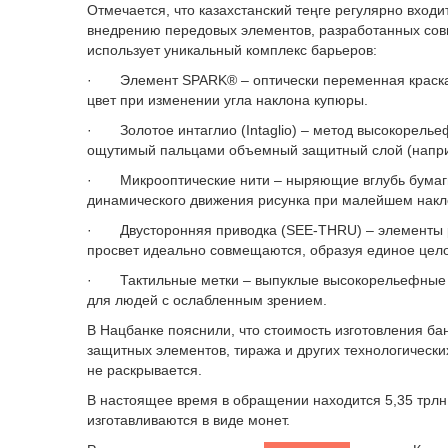
Отмечается, что казахстанский теңге регулярно вхо
внедрению передовых элементов, разработанных сов
использует уникальный комплекс барьеров:
· Элемент SPARK® – оптически переменная краск
цвет при изменении угла наклона купюры.
· Золотое интаглио (Intaglio) – метод высокорелье
ощутимый пальцами объемный защитный слой (наприм
· Микрооптические нити – ныряющие вглубь бумаги
динамического движения рисунка при малейшем накл
· Двусторонняя приводка (SEE-THRU) – элементы ри
просвет идеально совмещаются, образуя единое цел
· Тактильные метки – выпуклые высокорельефные э
для людей с ослабленным зрением.
В Нацбанке пояснили, что стоимость изготовления ба
защитных элементов, тиража и других технологическ
не раскрывается.
В настоящее время в обращении находится 5,35 трлн 
изготавливаются в виде монет.