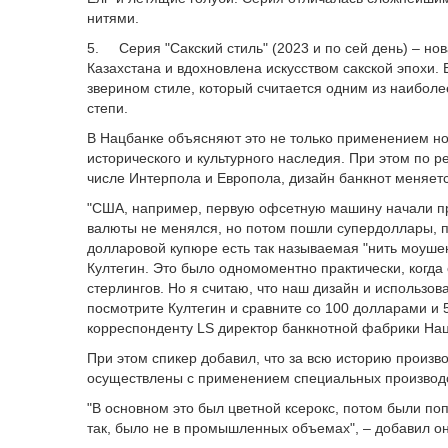
нитями.
5. Серия "Сакский стиль" (2023 и по сей день) – н
Казахстана и вдохновлена искусством сакской эпохи.
зверином стиле, который считается одним из наибол
степи.
В Нацбанке объясняют это не только применением н
исторического и культурного наследия. При этом по
числе Интерпола и Европола, дизайн банкнот меняется
"США, например, первую офсетную машину начали при
валюты не менялся, но потом пошли супердоллары, по
долларовой купюре есть так называемая "нить моушен
Култегин. Это было одномоментно практически, когда 
стерлингов. Но я считаю, что наш дизайн и использо
посмотрите Култегин и сравните со 100 долларами и 5
корреспонденту LS директор банкнотной фабрики На
При этом спикер добавил, что за всю историю произв
осуществлены с применением специальных производ
"В основном это был цветной ксерокс, потом были поп
так, было не в промышленных объемах", – добавил он