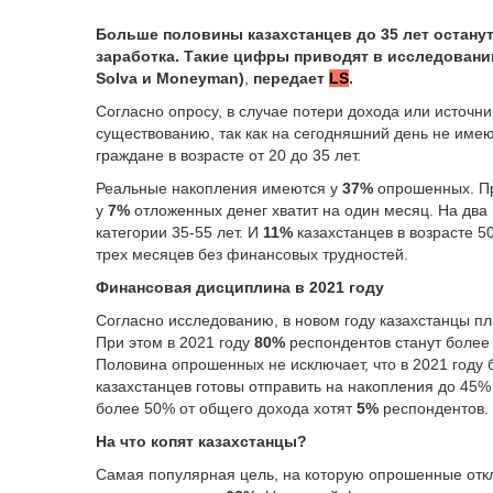
Больше половины казахстанцев до 35 лет останут
заработка. Такие цифры приводят в исследовании
Solva и Moneyman)
,
передает
LS
.
Согласно опросу, в случае потери дохода или источни
существованию, так как на сегодняшний день не имеют
граждане в возрасте от 20 до 35 лет.
Реальные накопления имеются у
37%
опрошенных. Пр
у
7%
отложенных денег хватит на один месяц. На два
категории 35-55 лет. И
11%
казахстанцев в возрасте 5
трех месяцев без финансовых трудностей.
Финансовая дисциплина в 2021 году
Согласно исследованию, в новом году казахстанцы п
При этом в 2021 году
80%
респондентов станут более 
Половина опрошенных не исключает, что в 2021 году 
казахстанцев готовы отправить на накопления до 45
более 50% от общего дохода хотят
5%
респондентов
На что копят казахстанцы?
Самая популярная цель, на которую опрошенные откла