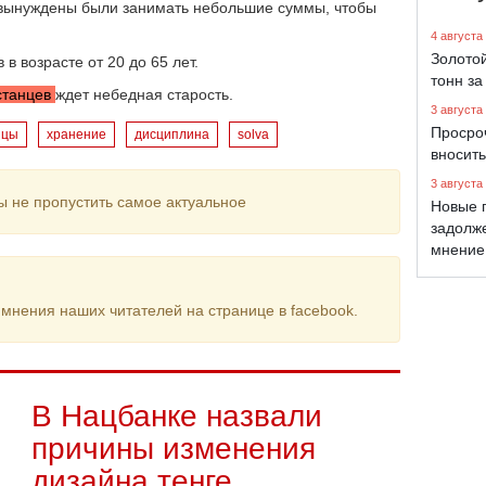
 вынуждены были занимать небольшие суммы, чтобы
4 августа
Золото
в возрасте от 20 до 65 лет.
тонн за
станцев
ждет небедная старость.
3 августа
Просро
нцы
хранение
дисциплина
solva
вносить
3 августа
ы не пропустить самое актуальное
Новые 
задолж
мнение
мнения наших читателей на странице в facebook.
В Нацбанке назвали
причины изменения
дизайна теңге