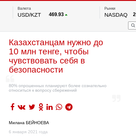
Валюта
Рынки
USD/KZT
469.93
NASDAQ
2
RUB/KZT
5.71
FTSE 100
EUR/KZT
541.64
DOW Ind
5
HKSE
По данным нац. банка РК
Казахстанцам нужно до
S&P 500
7
NYSE
2
10 млн тенге, чтобы
чувствовать себя в
безопасности
80% опрошенных планируют более сознательно
относиться к вопросу сбережений
Милана БЕЙНОЕВА
6 января 2021 года