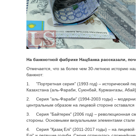
На банкнотной фабрике Нацбанка рассказали, поч
Отмечается, что за более чем 30-летнюю историю н
банкнот:
1. "Портретная серия" (1993 год) – исторический п
Казахстана (аль-Фараби, Суюнбай, Курмангазы, Абай
2. Серия "аль-Фараби" (1994-2003 годы) – модерни
центральным образом на лицевой стороне оставался
3. Серия "Байтерек" (2006 год) – революционная см
стороны. Основными визуальными элементами стали м
4. Серия "Қазақ Елі" (2011-2017 годы) – на лицево
Елі" и летящие голуби. Серия отличалась сложнейш