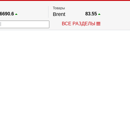
Товары
6690.6
Brent
83.55
67.17
Платина
1754.8
ВСЕ РАЗДЕЛЫ
4036.9
Газ
2.672
25668
Медь
6.5765
757.64
Серебро
63.67
4595.2
Золото
4398.4