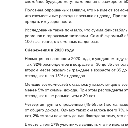
спокойное будущее могут накопления в размере от 500
Половина опрошенных заявили, что не имеют возможн
что ежемесячные расходы превышают доход. При этом 
придать им уверенности.
Исследование также показало, что сумма финстабиль
регионов и городскими жителями. Самый скромный об
100 тыс. тенге, отложенных на депозит.
Сбережения в 2020 году
Несмотря на сложности 2020 года, в уходящем году к
Так,
32%
респондентов в возрасте от 30 до 35 лет ос
втором месте оказались граждане в возрасте от 35 до 
откладывать по 15% от доходов.
Меньше возможностей оказалось у казахстанцев в возр
менее 5% от суммы дохода. При этом респонденты эт
откладывать не раньше, чем с 30 лет.
Четвертая группа опрошенных (45-55 лет) могла поз
от общего дохода. Однако таких оказалось всего
7%
. 
лет,
2%
смогли накопить деньги благодаря тому, что о
Вместе с тем
17%
участников заявили, что не имели 