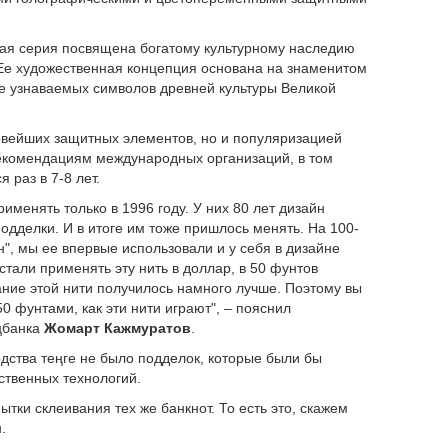
овая серия посвящена богатому культурному наследию
 Ее художественная концепция основана на знаменитом
ее узнаваемых символов древней культуры Великой
овейших защитных элементов, но и популяризацией
 рекомендациям международных организаций, в том
 раз в 7-8 лет.
менять только в 1996 году. У них 80 лет дизайн
дделки. И в итоге им тоже пришлось менять. На 100-
", мы ее впервые использовали и у себя в дизайне
стали применять эту нить в доллар, в 50 фунтов
вание этой нити получилось намного лучше. Поэтому вы
0 фунтами, как эти нити играют", – пояснил
цбанка
Жомарт Кажмуратов
.
одства теңге не было подделок, которые были бы
ственных технологий.
ытки склеивания тех же банкнот. То есть это, скажем
.