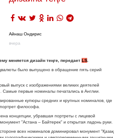
Айнаш Ондирис
вчера
ему меняется дизайн теңге, передает
LS
.
ацвалюты было выпущено в обращение пять серий
ервый выпуск с изображениями великих деятелей
). Самые первые номиналы печатались в Англии.
зированные купюры средних и крупных номиналов, где
 портрет философа.
ена концепции, убравшая портреты с лицевой
онумент "Астана – Байтерек" и открытая ладонь руки.
й стороне всех номиналов доминировал монумент "Қазақ
ими голографическими и цветопеременными защитными