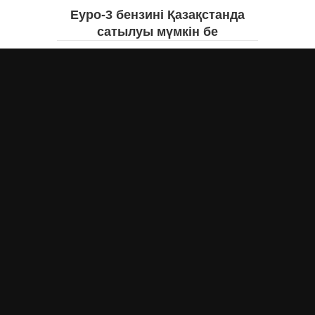
Еуро-3 бензині Қазақстанда
сатылуы мүмкін бе
Асыл Жумагул
вчера