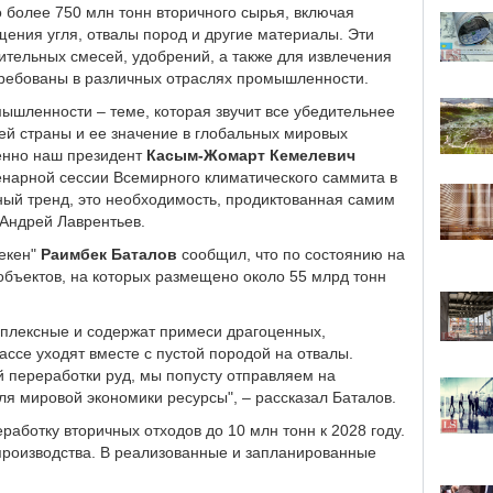
более 750 млн тонн вторичного сырья, включая
ения угля, отвалы пород и другие материалы. Эти
ительных смесей, удобрений, а также для извлечения
стребованы в различных отраслях промышленности.
ышленности – теме, которая звучит все убедительнее
ей страны и ее значение в глобальных мировых
менно наш президент
Касым-Жомарт Кемелевич
нарной сессии Всемирного климатического саммита в
ный тренд, это необходимость, продиктованная самим
 Андрей Лаврентьев.
екен"
Раимбек Баталов
сообщил, что по состоянию на
 объектов, на которых размещено около 55 млрд тонн
мплексные и содержат примеси драгоценных,
ассе уходят вместе с пустой породой на отвалы.
й переработки руд, мы попусту отправляем на
ля мировой экономики ресурсы", – рассказал Баталов.
аботку вторичных отходов до 10 млн тонн к 2028 году.
производства. В реализованные и запланированные