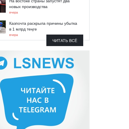
На востоке страны запустят два
новых производства
вчера
Казпочта раскрыла причины убытка
в 1 млрд теңге
вчера
ЧИТАТЬ ВСЁ