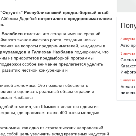
 "Оңтүстік" Республиканский предвыборный штаб
и
Айбеком Дадебай
встретился с предпринимателями
Поп
а.
н Балабиев
отметил, что сегодня именно средний
3 августа
ойчивого экономического роста, создания новых
Авто п
Отвечая на вопросы предпринимателей, кандидаты в
урмухамедов и Гулисхан Нахбаева
подчеркнули, что
3 августа
дним из приоритетов предвыборной программы
Смена 
 поддержки особое внимание предлагается уделить
Казахст
 развитию честной конкуренции и
Инфогр
3 августа
тивной экономики. Это позволит обеспечить
Белая н
ъективно оценивать реальный объем отрасли и
литиев
улисхан Нахбаева.
адебай отметил, что Шымкент является одним из
страны, где проживает около 400 тысяч молодых
 экономики как одно из стратегических направлений
ед собой цель увеличить вклад креативных индустрий