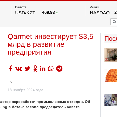
Валюта
Рынки
USD/KZT
469.93
NASDAQ
2
RUB/KZT
5.71
FTSE 100
EUR/KZT
541.64
DOW Ind
5
HKSE
По данным нац. банка РК
Qarmet инвестирует $3,5
S&P 500
7
Пос
NYSE
2
млрд в развитие
предприятия
LS
18 ноября 2024 года
кластер переработки промышленных отходов. Об
ling в Астане заявил председатель совета