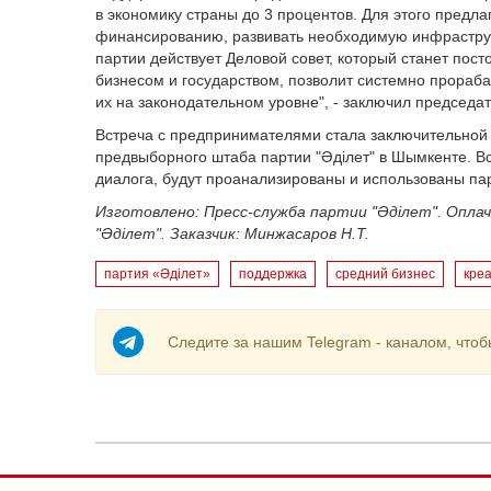
в экономику страны до 3 процентов. Для этого предл
финансированию, развивать необходимую инфраструкт
партии действует Деловой совет, который станет пос
бизнесом и государством, позволит системно прораб
их на законодательном уровне"
, - заключил председа
Встреча с предпринимателями стала заключительной
предвыборного штаба партии "Әділет" в Шымкенте. В
диалога, будут проанализированы и использованы па
Изготовлено: Пресс-служба партии "Әділет". Опла
"Әділет". Заказчик:
Минжасаров
Н.Т.
партия «Әділет»
поддержка
средний бизнес
кре
Следите за нашим Telegram - каналом, чтоб