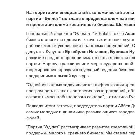
На территории специальной экономической зоны
партии "Әділет" во главе с председателем парти
и представителями креативного бизнеса Шымкент
Генеральный директор "Әлем-БТ" и Balabi Textile
Аса
бизнес становится одним из ключевых источников уст
рабочих мест и увеличения налоговых поступлений. 
депутаты Курултая
Еркебулан Ильясов, Бурихан Н
развитие среднего предпринимательства является о
партии. Наряду с расширением мер государственной
формированию прозрачных условий ведения бизнеса,
предпринимательской культуры.
"Одной из важных задач является цифровизация креа
прозрачность выплаты авторских вознаграждений, об
сократить масштабы теневого сектора"
, - отметила Г
Подводя итоги встречи, председатель партии Айбек Д
самых молодых и динамично развивающихся городов 
людей.
"Партия "Әділет" рассматривает развитие креативной
поддержки малого и среднего бизнеса. Мы ставим пер