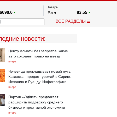
Товары
6690.6
Brent
83.55
67.17
Платина
1759.6
ВСЕ РАЗДЕЛЫ
4036.9
Газ
2.662
25668
Медь
6.591
757.64
Серебро
63.499
ледние новости
:
4595.2
Золото
4399.7
Центр Алматы без запретов: какие
авто сохранят право на въезд
вчера
Чечевица прокладывает новый путь:
Казахстан продает урожай в Сирию,
Испанию и Руанду. Инфографика
вчера
Партия «Әділет» предлагает
расширить поддержку среднего
бизнеса и креативной экономики
вчера