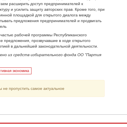
агаем расширить доступ предпринимателей к
уру и усилить защиту авторских прав. Кроме того, при
тоянной площадкой для открытого диалога между
атывать предложения предпринимателей и продвигать
тель
 частью рабочей программы Республиканского
се предложения, прозвучавшие в ходе открытого
ртией в дальнейшей законодательной деятельности.
чено из средств избирательного фонда ОО "Партия
ативная экономика
ы не пропустить самое актуальное