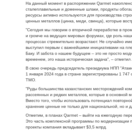
На данный момент в распоряжении Qarmet накоплено 
сталеплавильные и доменные шлаки, продукты обогащ
ресурсы активно используются для производства стро
ценных металлов (цинка, меди, свинца), которые во
"Сегодня мы говорим о вторичной переработке в пром
и громче на ведущих мировых форумах, где роль наш
процессах стремительно возрастают. Не случайно и
выступил первым с важнейшими инициативами на пле
Баку. И забота о нашем будущем – это не просто мод
временем, это наша историческая задача", – отметил
В свою очередь председатель президиума НПП "Атам
1 января 2024 года в стране зарегистрированы 1 747
ТМО.
"Руды большинства казахстанских месторождений ко
рассеянных и редких металлов, которые в основной м
Вместо того, чтобы использовать потенциал повторно
хранение ценные не только для национальной, но и д
Отметим, в планах Qarmet – выйти на ежегодную перер
Это часть комплексной программы по модернизации 
проекты компания вкладывает $3,5 млрд.