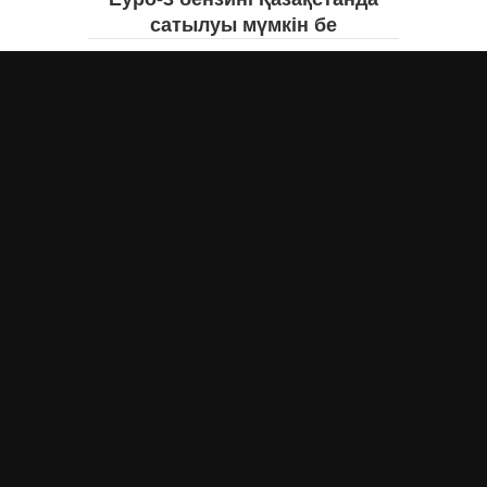
сатылуы мүмкін бе
Асыл Жумагул
вчера