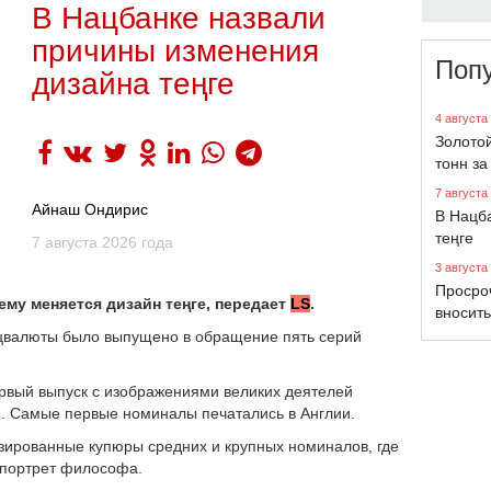
В Нацбанке назвали
причины изменения
Поп
дизайна теңге
4 августа
Золото
тонн за
7 августа
Айнаш Ондирис
В Нацб
теңге
7 августа 2026 года
3 августа
Просро
ему меняется дизайн теңге, передает
LS
.
вносить
ацвалюты было выпущено в обращение пять серий
ервый выпуск с изображениями великих деятелей
). Самые первые номиналы печатались в Англии.
зированные купюры средних и крупных номиналов, где
 портрет философа.