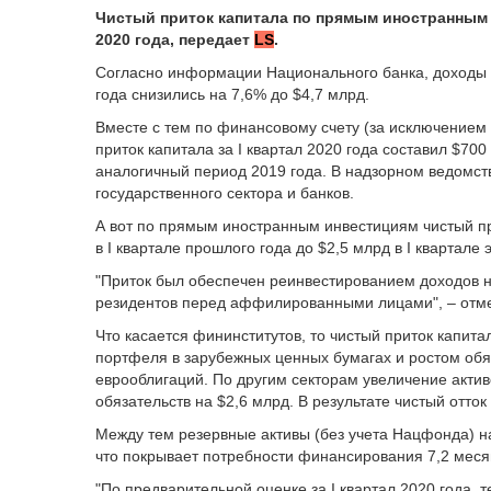
Чистый приток капитала по прямым иностранным и
2020 года, передает
LS
.
Согласно информации Национального банка, доходы и
года снизились на 7,6% до $4,7 млрд.
Вместе с тем по финансовому счету (за исключением
приток капитала за I квартал 2020 года составил $70
аналогичный период 2019 года. В надзорном ведомст
государственного сектора и банков.
А вот по прямым иностранным инвестициям чистый при
в I квартале прошлого года до $2,5 млрд в I квартале э
"Приток был обеспечен реинвестированием доходов н
резидентов перед аффилированными лицами", – отме
Что касается фининститутов, то чистый приток капит
портфеля в зарубежных ценных бумагах и ростом обя
еврооблигаций. По другим секторам увеличение актив
обязательств на $2,6 млрд. В результате чистый отток
Между тем резервные активы (без учета Нацфонда) на
что покрывает потребности финансирования 7,2 месяц
"По предварительной оценке за I квартал 2020 года, 