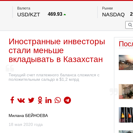
Валюта
Рынки
USD/KZT
469.93
NASDAQ
2
RUB/KZT
5.71
FTSE 100
EUR/KZT
541.64
DOW Ind
5
HKSE
2
По данным нац. банка РК
Иностранные инвесторы
S&P 500
7
Пос
NYSE
2
стали меньше
вкладывать в Казахстан
Текущий счет платежного баланса сложился с
положительным сальдо в $1,2 млрд
Милана БЕЙНОЕВА
18 мая 2020 года