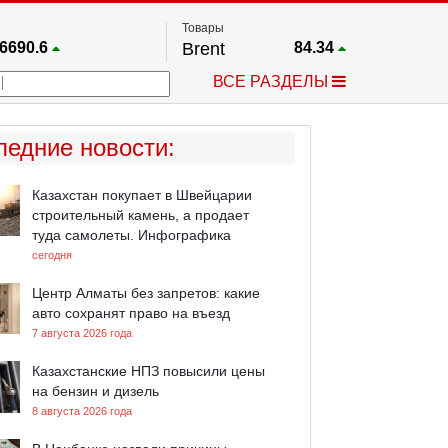
Товары
6690.6
Brent
84.34
67.17
Платина
1766.4
ВСЕ РАЗДЕЛЫ
4036.9
Газ
2.732
5853.7
Медь
6.607
757.64
Серебро
64.055
ледние новости
:
4595.2
Золото
4396.8
Казахстан покупает в Швейцарии
строительный камень, а продает
туда самолеты. Инфографика
сегодня
Центр Алматы без запретов: какие
авто сохранят право на въезд
7 августа 2026 года
Казахстанские НПЗ повысили цены
на бензин и дизель
8 августа 2026 года