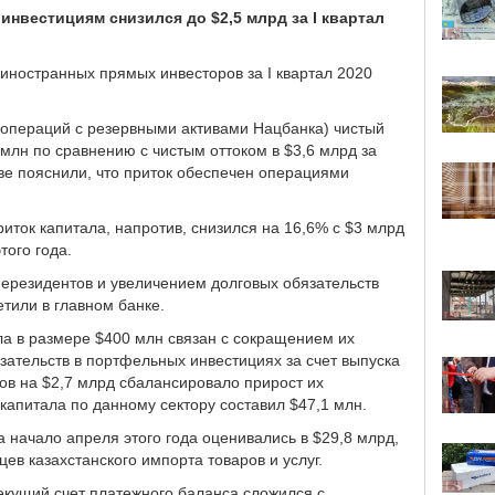
нвестициям снизился до $2,5 млрд за I квартал
ностранных прямых инвесторов за I квартал 2020
 операций с резервными активами Нацбанка) чистый
0 млн по сравнению с чистым оттоком в $3,6 млрд за
ве пояснили, что приток обеспечен операциями
ток капитала, напротив, снизился на 16,6% с $3 млрд
того года.
ерезидентов и увеличением долговых обязательств
тили в главном банке.
ала в размере $400 млн связан с сокращением их
зательств в портфельных инвестициях за счет выпуска
ов на $2,7 млрд сбалансировало прирост их
 капитала по данному сектору составил $47,1 млн.
 начало апреля этого года оценивались в $29,8 млрд,
ев казахстанского импорта товаров и услуг.
текущий счет платежного баланса сложился с