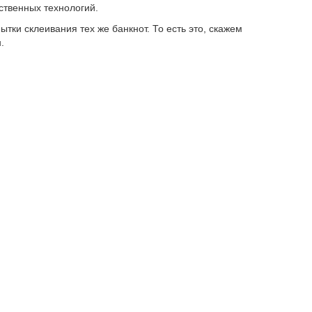
ственных технологий.
ытки склеивания тех же банкнот. То есть это, скажем
.
дит в число самых защищенных валют мира благодаря
местно с лидерами индустрии. Банкнотная фабрика
а, создающая яркий мерцающий эффект и меняющая
фной металлической печати, который создает
ер, на государственном гербе).
 защитные нити с эффектом пульсации и
оне.
сунка на лицевой и оборотной сторонах, которые на
ое.
лементы по краям банкнот, созданные специально
нкнот зависит от номинала, применяемых материалов,
их факторов. В целях безопасности другая информация