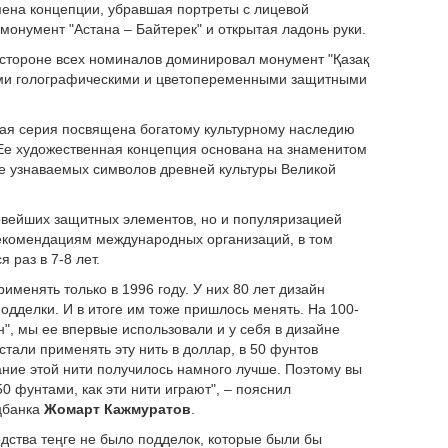
ена концепции, убравшая портреты с лицевой
онумент "Астана – Байтерек" и открытая ладонь руки.
й стороне всех номиналов доминировал монумент "Қазақ
ими голографическими и цветопеременными защитными
овая серия посвящена богатому культурному наследию
 Ее художественная концепция основана на знаменитом
ее узнаваемых символов древней культуры Великой
овейших защитных элементов, но и популяризацией
 рекомендациям международных организаций, в том
 раз в 7-8 лет.
менять только в 1996 году. У них 80 лет дизайн
дделки. И в итоге им тоже пришлось менять. На 100-
", мы ее впервые использовали и у себя в дизайне
стали применять эту нить в доллар, в 50 фунтов
вание этой нити получилось намного лучше. Поэтому вы
0 фунтами, как эти нити играют", – пояснил
цбанка
Жомарт Кажмуратов
.
одства теңге не было подделок, которые были бы