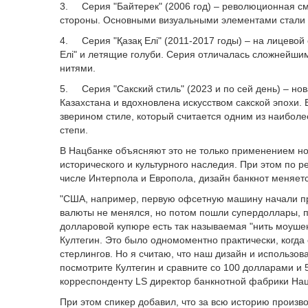
3. Серия "Байтерек" (2006 год) – революционная см
стороны. Основными визуальными элементами стали м
4. Серия "Қазақ Елі" (2011-2017 годы) – на лицево
Елі" и летящие голуби. Серия отличалась сложнейш
нитями.
5. Серия "Сакский стиль" (2023 и по сей день) – н
Казахстана и вдохновлена искусством сакской эпохи.
зверином стиле, который считается одним из наибол
степи.
В Нацбанке объясняют это не только применением н
исторического и культурного наследия. При этом по
числе Интерпола и Европола, дизайн банкнот меняется
"США, например, первую офсетную машину начали при
валюты не менялся, но потом пошли супердоллары, по
долларовой купюре есть так называемая "нить моушен
Култегин. Это было одномоментно практически, когда 
стерлингов. Но я считаю, что наш дизайн и использо
посмотрите Култегин и сравните со 100 долларами и 5
корреспонденту LS директор банкнотной фабрики На
При этом спикер добавил, что за всю историю произв