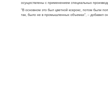
осуществлены с применением специальных производ
"В основном это был цветной ксерокс, потом были поп
так, было не в промышленных объемах", – добавил он
Отмечается, что казахстанский теңге регулярно вхо
внедрению передовых элементов, разработанных сов
использует уникальный комплекс барьеров:
· Элемент SPARK® – оптически переменная краск
цвет при изменении угла наклона купюры.
· Золотое интаглио (Intaglio) – метод высокорелье
ощутимый пальцами объемный защитный слой (наприм
· Микрооптические нити – ныряющие вглубь бумаги
динамического движения рисунка при малейшем накл
· Двусторонняя приводка (SEE-THRU) – элементы ри
просвет идеально совмещаются, образуя единое цел
· Тактильные метки – выпуклые высокорельефные э
для людей с ослабленным зрением.
В Нацбанке пояснили, что стоимость изготовления ба
защитных элементов, тиража и других технологическ