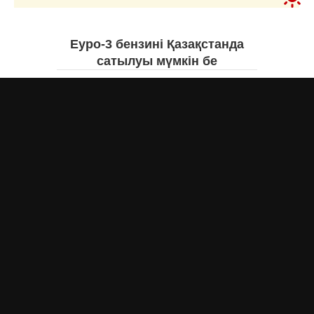
Еуро-3 бензині Қазақстанда
сатылуы мүмкін бе
Асыл Жумагул
сегодня