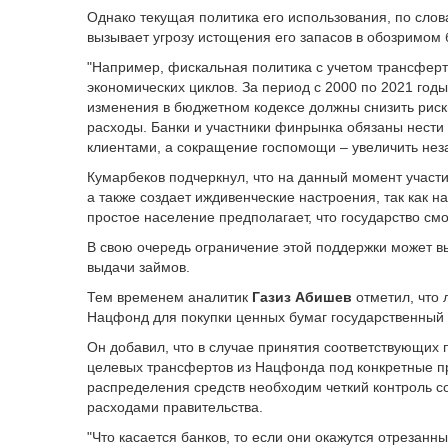
Однако текущая политика его использования, по сло
вызывает угрозу истощения его запасов в обозримом
"Например, фискальная политика с учетом трансферт
экономических циклов. За период с 2000 по 2021 годы
изменения в бюджетном кодексе должны снизить ри
расходы. Банки и участники финрынка обязаны нести
клиентами, а сокращение госпомощи – увеличить неза
Кумарбеков подчеркнул, что на данный момент участи
а также создает иждивенческие настроения, так как н
простое население предполагает, что государство см
В свою очередь ограничение этой поддержки может в
выдачи займов.
Тем временем аналитик
Газиз Абишев
отметил, что 
Нацфонд для покупки ценных бумаг государственный 
Он добавил, что в случае принятия соответствующих 
целевых трансфертов из Нацфонда под конкретные п
распределения средств необходим четкий контроль с
расходами правительства.
"Что касается банков, то если они окажутся отрезанн