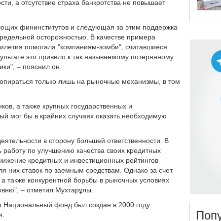
ти, а отсутствие страха банкротства не повышает
ующих фининститутов и следующая за этим поддержка
предельной осторожностью. В качестве примера
тилетия помогала "компаниям-зомби", считавшиеся
езультате это привело к так называемому потерянному
ки", – пояснил он.
 опираться только лишь на рыночные механизмы, в том
нков, а также крупных государственных и
ый мог бы в крайних случаях оказать необходимую
еятельности в сторону большей ответственности. В
ь работу по улучшению качества своих кредитных
снижение кредитных и инвестиционных рейтингов
ля них ставок по заемным средствам. Однако за счет
 а также конкурентной борьбы в рыночных условиях
овню", – отметил Мухтарұлы.
о Национальный фонд был создан в 2000 году
Поп
я.