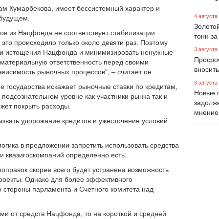
вам Кумарбекова, имеет бессистемный характер и
4 августа
 будущем.
Золото
ов из Нацфонда не соответствует стабилизации
тонн за
 это происходило только около девяти раз. Поэтому
3 августа
ски истощения Нацфонда и минимизировать ненужные
Просро
 материальную ответственность перед своими
вносить
висимость рыночных процессов", – считает он.
3 августа
е государства искажает рыночные ставки по кредитам,
Новые 
а подсознательном уровне как участники рынка так и
задолж
ожет покрыть расходы.
мнение
ызвать удорожание кредитов и ужесточение условий
логика в предложении запретить использовать средства
и квазигоскомпаний определенно есть.
поправок скорее всего будет устранена возможность
роекты. Однако для более эффективного
о стороны парламента и Счетного комитета над
ыми от средств Нацфонда, то на короткой и средней