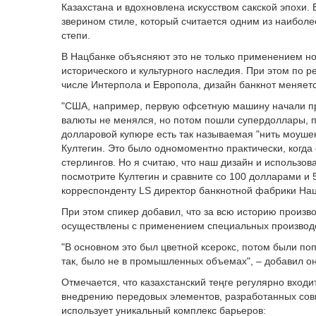
Казахстана и вдохновлена искусством сакской эпохи.
зверином стиле, который считается одним из наибол
степи.
В Нацбанке объясняют это не только применением н
исторического и культурного наследия. При этом по
числе Интерпола и Европола, дизайн банкнот меняется
"США, например, первую офсетную машину начали при
валюты не менялся, но потом пошли супердоллары, по
долларовой купюре есть так называемая "нить моушен
Култегин. Это было одномоментно практически, когда 
стерлингов. Но я считаю, что наш дизайн и использо
посмотрите Култегин и сравните со 100 долларами и 5
корреспонденту LS директор банкнотной фабрики На
При этом спикер добавил, что за всю историю произв
осуществлены с применением специальных производ
"В основном это был цветной ксерокс, потом были поп
так, было не в промышленных объемах", – добавил он
Отмечается, что казахстанский теңге регулярно вхо
внедрению передовых элементов, разработанных сов
использует уникальный комплекс барьеров: