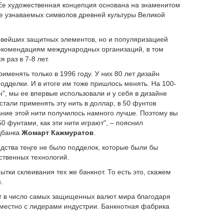
 Ее художественная концепция основана на знаменитом
ее узнаваемых символов древней культуры Великой
овейших защитных элементов, но и популяризацией
 рекомендациям международных организаций, в том
 раз в 7-8 лет.
менять только в 1996 году. У них 80 лет дизайн
дделки. И в итоге им тоже пришлось менять. На 100-
", мы ее впервые использовали и у себя в дизайне
стали применять эту нить в доллар, в 50 фунтов
вание этой нити получилось намного лучше. Поэтому вы
0 фунтами, как эти нити играют", – пояснил
цбанка
Жомарт Кажмуратов
.
одства теңге не было подделок, которые были бы
ственных технологий.
ытки склеивания тех же банкнот. То есть это, скажем
.
дит в число самых защищенных валют мира благодаря
местно с лидерами индустрии. Банкнотная фабрика