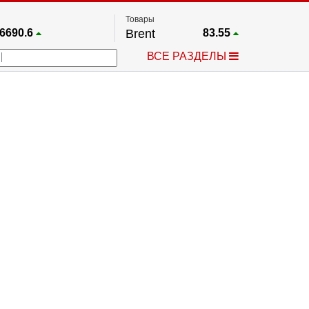
Товары
6690.6
Brent
83.55
67.17
Платина
1759.6
ВСЕ РАЗДЕЛЫ
4036.9
Газ
2.662
25668
Медь
6.591
757.64
Серебро
63.499
4595.2
Золото
4399.7