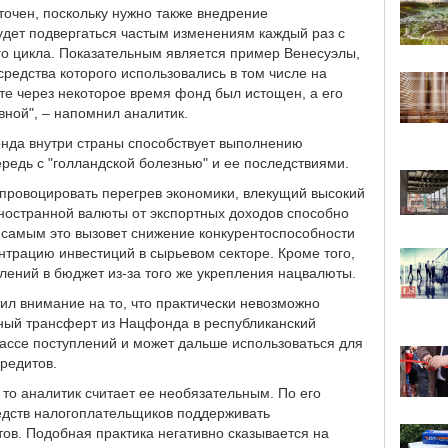
точен, поскольку нужно также внедрение
удет подвергаться частым изменениям каждый раз с
о цикла. Показательным является пример Венесуэлы,
средства которого использовались в том числе на
те через некоторое время фонд был истощен, а его
ной", – напомнил аналитик.
онда внутри страны способствует выполнению
редь с "голландской болезнью" и ее последствиями.
спровоцировать перегрев экономики, влекущий высокий
ностранной валюты от экспортных доходов способно
 самым это вызовет снижение конкурентоспособности
трацию инвестиций в сырьевом секторе. Кроме того,
лений в бюджет из-за того же укрепления нацвалюты.
ил внимание на то, что практически невозможно
нный трансферт из Нацфонда в республиканский
массе поступлений и может дальше использоваться для
редитов.
 то аналитик считает ее необязательным. По его
редств налогоплательщиков поддерживать
в. Подобная практика негативно сказывается на