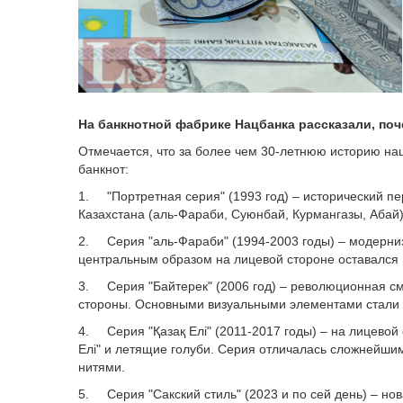
На банкнотной фабрике Нацбанка рассказали, поч
Отмечается, что за более чем 30-летнюю историю н
банкнот:
1. "Портретная серия" (1993 год) – исторический п
Казахстана (аль-Фараби, Суюнбай, Курмангазы, Абай
2. Серия "аль-Фараби" (1994-2003 годы) – модерни
центральным образом на лицевой стороне оставался
3. Серия "Байтерек" (2006 год) – революционная см
стороны. Основными визуальными элементами стали м
4. Серия "Қазақ Елі" (2011-2017 годы) – на лицево
Елі" и летящие голуби. Серия отличалась сложнейш
нитями.
5. Серия "Сакский стиль" (2023 и по сей день) – н