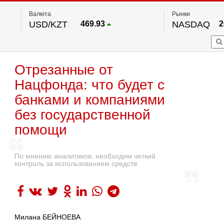
Валюта
Рынки
USD/KZT
469.93
NASDAQ
2
RUB/KZT
5.71
FTSE 100
EUR/KZT
541.64
DOW Ind
5
HKSE
По данным нац. банка РК
Отрезанные от
S&P 500
7
NYSE
2
Нацфонда: что будет с
банками и компаниями
без государственной
помощи
По мнению аналитиков, необходим четкий
контроль за использованием средств
Милана БЕЙНОЕВА