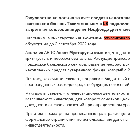
Государство не должно за счет средств налогоп
настроения банков. Таким мнением с
LS
поделилил
запрете использования денег Нацфонда для спас
Напомним, министерство нацэкономики
опубликовало
обсуждении до 2 сентября 2022 года.
Аналитик AERC
Асхат
Мухтарұлы
заметил, что деят
критикуется, и небезосновательно. Растущие трансф
поддержке банковского сектора, развитие инфраструк
накопленных средств суверенного фонда, который с 
Поэтому, как считает эксперт, поправки в Бюджетный 
неоправданных расходов средств будущих поколений
Мухтарұлы
уверен, что
инвестиционная деятельность
классического инвестора, для которого основной це
доходности от своих вложений при определенном уро
При этом, несмотря на прописанные цели размещени
формальных ограничений по использованию денег вну
инвестдеятельности.