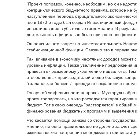
"Проект поправок, конечно, необходим, но он недоста
контрциклического бюджетного правила, которое не б
наступлением периода отрицательного экономическог
где в 1970-е годы был создан Инвестиционный фонд, 
инвестирование в убыточные госкомпании. В результа
деятельность официально была признана неэффектив
Он пояснил, что запрет на инвестдеятельность Нацф
стабилизационной функции. Связано это в первую оче
Так, вливание в экономику нефтяных доходов может 
уровень инфляции. Также увеличение предложения и
привести к чрезмерному укреплению нацвалюты. Тем
отечественных производителей и еще большую концен
"голландская болезнь" приводит к сокращению поступ
Говоря об эффективности поправок, Мухтарұлы обрат
проконтролировать, на что расходуется гарантирова
бюджет. Тот в свою очередь "растворяется" в общей 
финансирования бюджетных программ и выделения к
Что касается помощи банкам со стороны государства,
мнению, ни одно правительство не должно за счет с
иждивенческие настроения менеджмента фининституто