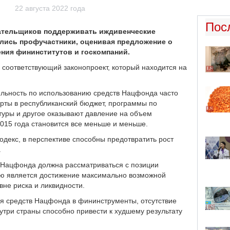
22 августа 2022 года
Пос
лательщиков поддерживать иждивенческие
ись профучастники, оценивая предложение о
ения фининститутов и госкомпаний.
соответствующий законопроект, который находится на
ельность по использованию средств Нацфонда часто
ерты в республиканский бюджет, программы по
туры и другое оказывают давление на объем
2015 года становится все меньше и меньше.
кодекс, в перспективе способны предотвратить рост
.
 Нацфонда должна рассматриваться с позиции
лью является достижение максимально возможной
вне риска и ликвидности.
я средств Нацфонда в фининструменты, отсутствие
три страны способно привести к худшему результату