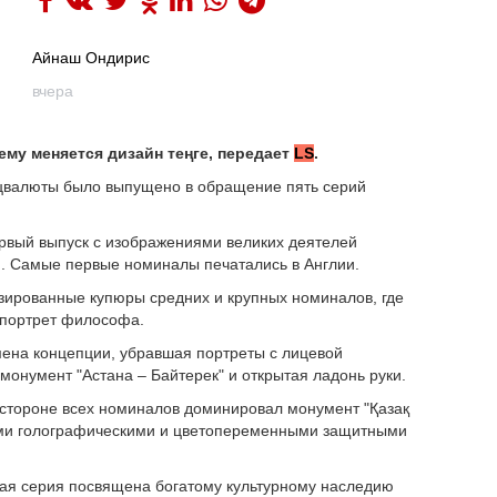
Айнаш Ондирис
вчера
ему меняется дизайн теңге, передает
LS
.
ацвалюты было выпущено в обращение пять серий
ервый выпуск с изображениями великих деятелей
). Самые первые номиналы печатались в Англии.
зированные купюры средних и крупных номиналов, где
 портрет философа.
ена концепции, убравшая портреты с лицевой
онумент "Астана – Байтерек" и открытая ладонь руки.
й стороне всех номиналов доминировал монумент "Қазақ
ими голографическими и цветопеременными защитными
овая серия посвящена богатому культурному наследию