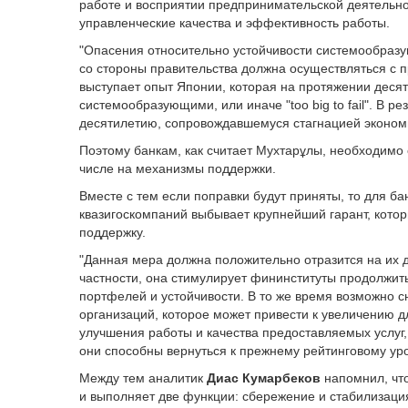
работе и восприятии предпринимательской деятельнос
управленческие качества и эффективность работы.
"Опасения относительно устойчивости системообраз
со стороны правительства должна осуществляться с 
выступает опыт Японии, которая на протяжении деся
системообразующими, или иначе "too big to fail". В р
десятилетию, сопровождавшемуся стагнацией экономи
Поэтому банкам, как считает Мухтарұлы, необходимо
числе на механизмы поддержки.
Вместе с тем если поправки будут приняты, то для ба
квазигоскомпаний выбывает крупнейший гарант, котор
поддержку.
"Данная мера должна положительно отразится на их д
частности, она стимулирует фининституты продолжит
портфелей и устойчивости. В то же время возможно 
организаций, которое может привести к увеличению д
улучшения работы и качества предоставляемых услуг,
они способны вернуться к прежнему рейтинговому ур
Между тем аналитик
Диас Кумарбеков
напомнил, чт
и выполняет две функции: сбережение и стабилизаци