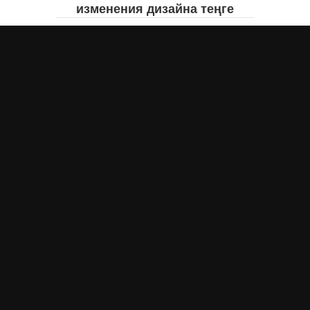
изменения дизайна теңге
Айнаш Ондирис
7 августа 2026 года