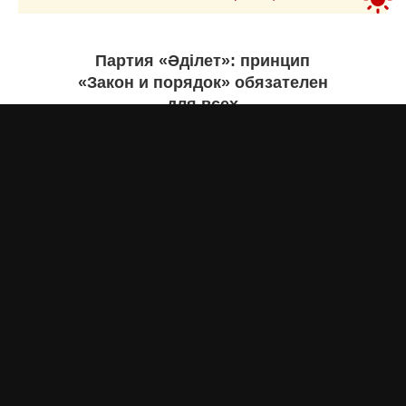
Партия «Әділет»: принцип
«Закон и порядок» обязателен
для всех
Асыл Жумагул
вчера