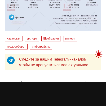
Казахстан
экспорт
Швейцария
импорт
товарооборот
инфографика
Следите за нашим Telegram - каналом,
чтобы не пропустить самое актуальное
Чечевица прокладывает новый
путь: Казахстан продает
урожай в Сирию, Испанию и
Руанду. Инфографика