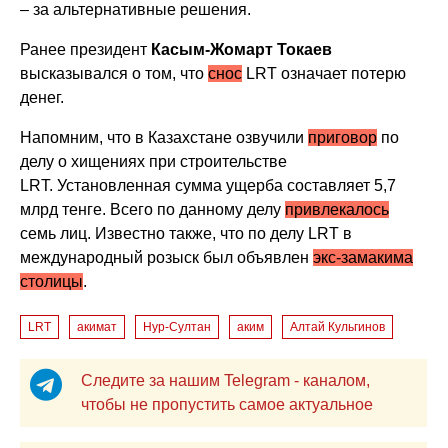
– за альтернативные решения.
Ранее президент
Касым-Жомарт Токаев
высказывался о том, что
снос
LRT означает потерю
денег.
Напомним, что в Казахстане озвучили
приговор
по
делу о хищениях при строительстве
LRT. Установленная сумма ущерба составляет 5,7
млрд тенге. Всего по данному делу
привлекалось
семь лиц. Известно также, что по делу LRT в
международный розыск был объявлен
экс-замакима
столицы
.
LRT
акимат
Нур-Султан
аким
Алтай Кульгинов
Следите за нашим Telegram - каналом,
чтобы не пропустить самое актуальное