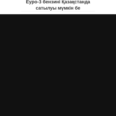
Еуро-3 бензині Қазақстанда
сатылуы мүмкін бе
Асыл Жумагул
вчера