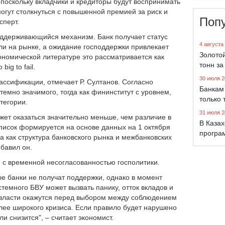
 поскольку вкладчики и кредиторы будут воспринимать
могут столкнуться с повышенной премией за риск и
Поп
сперт.
оддерживающийся механизм. Банк получает статус
4 августа
ли на рынке, а ожидание господдержки привлекает
Золото
ономической литературе это рассматривается как
тонн за
ig to fail.
30 июля 2
лассификации, отмечает Р. Султанов. Согласно
Банкам 
темно значимого, тогда как фининститут с уровнем,
только 
тегории.
31 июля 2
жет оказаться значительно меньше, чем различие в
В Каза
писок формируется на основе данных на 1 октября
програ
а как структура банковского рынка и межбанковских
обавил он.
н с временной несогласованностью госполитики.
ые банки не получат поддержки, однако в момент
емного БВУ может вызвать панику, отток вкладов и
 власти окажутся перед выбором между соблюдением
ее широкого кризиса. Если правило будет нарушено
и снизится", – считает экономист.