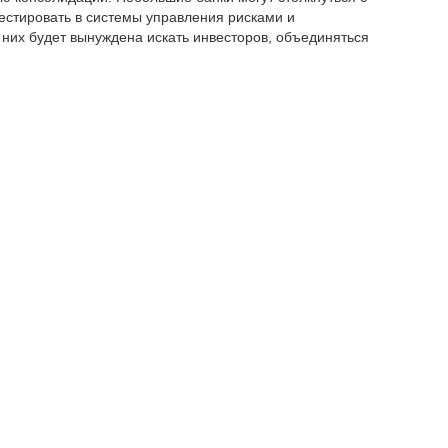
стировать в системы управления рисками и
 них будет вынуждена искать инвесторов, объединяться
зкой бизнес-модели.
ицательной, если она сопровождается появлением
ного давления. Однако если результатом станет только
, эффективность рынка может снизиться", – выразил
ь должна решить проблему морального риска. Ранее
то крупный банк в случае серьезных проблем все равно
слабляет дисциплину собственников и менеджмента:
тогда как потенциальные убытки могут быть
ь. Первыми убытки должны нести акционеры, которые
ал. Далее задействуются обязательства, специально
сле исчерпания частных источников может
етственность за кризис к тем субъектам, которые
", – заключил Р. Султанов.
изисной ситуации госпомощь получат только три