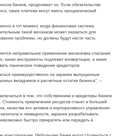
осов банков, продолжает он. Если обязательство
иса, такие платежи могут иметь проциклический
менно в тот момент, когда финансовая система
вительным такой механизм может оказаться для
овании проблемы, но должны будут нести часть
вляется неправильное применение механизма списания
о, какие инструменты подлежат конвертации, а какие
вать паническое поведение кредиторов.
раться преимущественно на заранее выпущенные
чных вкладчиков и расчетные остатки бизнеса", –
ключаться в том, что собственники и кредиторы банков
. Стоимость привлечения ресурсов станет в большей
ка, качества его активов и корпоративного управления.
капитала и ликвидности, заранее разрабатывать
невозможно быстро прекратить или передать в
 консолидации. Небольшие банки могут столкнуться с