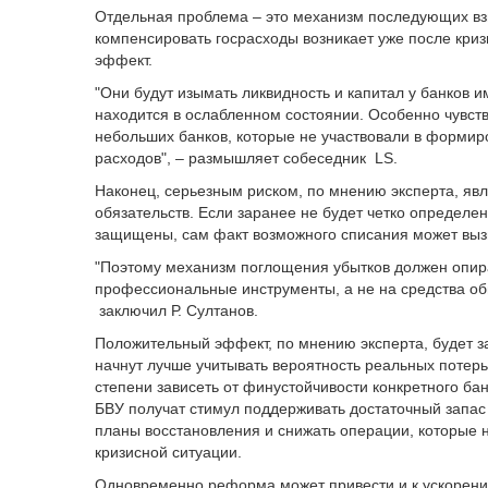
Отдельная проблема – это механизм последующих взн
компенсировать госрасходы возникает уже после криз
эффект.
"Они будут изымать ликвидность и капитал у банков и
находится в ослабленном состоянии. Особенно чувст
небольших банков, которые не участвовали в формир
расходов", – размышляет собеседник LS.
Наконец, серьезным риском, по мнению эксперта, я
обязательств. Если заранее не будет четко определен
защищены, сам факт возможного списания может выз
"Поэтому механизм поглощения убытков должен опи
профессиональные инструменты, а не на средства обы
заключил Р. Султанов.
Положительный эффект, по мнению эксперта, будет за
начнут лучше учитывать вероятность реальных потерь
степени зависеть от финустойчивости конкретного бан
БВУ получат стимул поддерживать достаточный запас 
планы восстановления и снижать операции, которые 
кризисной ситуации.
Одновременно реформа может привести и к ускорению