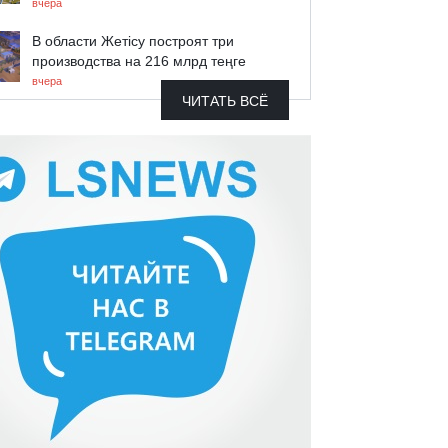
вчера
В области Жетісу построят три
производства на 216 млрд теңге
вчера
ЧИТАТЬ ВСЁ