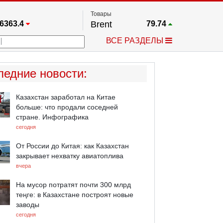
Товары
6363.4
Brent
79.74
67.17
Платина
1760.5
ВСЕ РАЗДЕЛЫ
4349.1
Газ
2.692
5455.5
Медь
6.709
723.55
Серебро
62.11
ледние новости
:
4513.8
Золото
4314.6
Казахстан заработал на Китае
больше: что продали соседней
стране. Инфографика
сегодня
От России до Китая: как Казахстан
закрывает нехватку авиатоплива
вчера
На мусор потратят почти 300 млрд
теңге: в Казахстане построят новые
заводы
сегодня