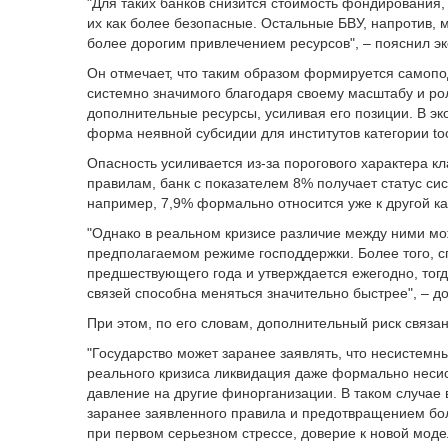
"Для таких банков снизится стоимость фондирования,
их как более безопасные. Остальные БВУ, напротив, 
более дорогим привлечением ресурсов", – пояснил эк
Он отмечает, что таким образом формируется самоп
системно значимого благодаря своему масштабу и ро
дополнительные ресурсы, усиливая его позиции. В эк
форма неявной субсидии для институтов категории too b
Опасность усиливается из-за порогового характера к
правилам, банк с показателем 8% получает статус сис
например, 7,9% формально относится уже к другой ка
"Однако в реальном кризисе различие между ними мо
предполагаемом режиме господдержки. Более того, с
предшествующего года и утверждается ежегодно, тогд
связей способна меняться значительно быстрее", – д
При этом, по его словам, дополнительный риск связа
"Государство может заранее заявлять, что несистемн
реального кризиса ликвидация даже формально несист
давление на другие финорганизации. В таком случае
заранее заявленного правила и предотвращением бол
при первом серьезном стрессе, доверие к новой модел