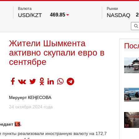
Валюта
Рынки
USD/KZT
469.85
NASDAQ
2
RUB/KZT
5.78
FTSE 100
EUR/KZT
542.16
DOW Ind
5
HKSE
2
По данным нац. банка РК
Жители Шымкента
S&P 500
7
Пос
NYSE
2
активно скупали евро в
сентябре
Меруерт КЕҢЕСОВА
24 октября 2024 года
редает
LS
.
е пункты реализовали иностранную валюту на 172,7