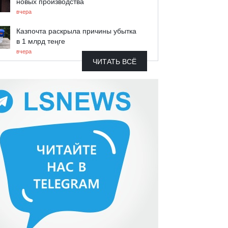
новых производства
вчера
Казпочта раскрыла причины убытка
в 1 млрд теңге
вчера
ЧИТАТЬ ВСЁ