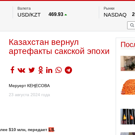
Валюта
Рынки
USD/KZT
469.93
NASDAQ
2
RUB/KZT
5.71
FTSE 100
EUR/KZT
541.64
DOW Ind
5
HKSE
По данным нац. банка РК
Казахстан вернул
S&P 500
7
Пос
NYSE
2
артефакты сакской эпохи
Меруерт КЕҢЕСОВА
23 августа 2024 года
лее $10 млн, передает
LS
.