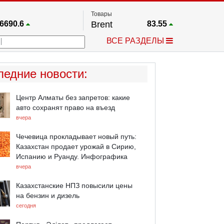
Товары
6690.6
Brent
83.55
67.17
Платина
1759.6
ВСЕ РАЗДЕЛЫ
4036.9
Газ
2.662
25668
Медь
6.591
757.64
Серебро
63.499
ледние новости
:
4595.2
Золото
4399.7
Центр Алматы без запретов: какие
авто сохранят право на въезд
вчера
Чечевица прокладывает новый путь:
Казахстан продает урожай в Сирию,
Испанию и Руанду. Инфографика
вчера
Казахстанские НПЗ повысили цены
на бензин и дизель
сегодня