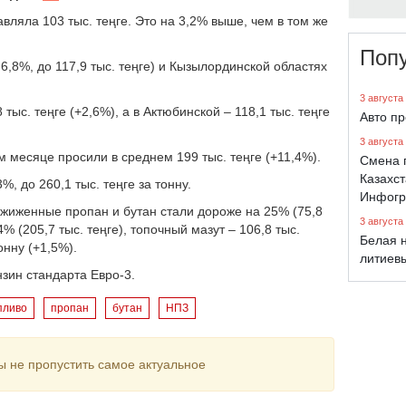
авляла 103 тыс. теңге. Это на 3,2% выше, чем в том же
Поп
,8%, до 117,9 тыс. теңге) и Кызылординской областях
3 августа
тыс. теңге (+2,6%), а в Актюбинской – 118,1 тыс. теңге
Авто п
3 августа
 месяце просили в среднем 199 тыс. теңге (+11,4%).
Смена 
Казахст
, до 260,1 тыс. теңге за тонну.
Инфогр
Сжиженные пропан и бутан стали дороже на 25% (75,8
3 августа
4% (205,7 тыс. теңге), топочный мазут – 106,8 тыс.
Белая н
онну (+1,5%).
литиев
нзин стандарта Евро-3.
пливо
пропан
бутан
НПЗ
ы не пропустить самое актуальное