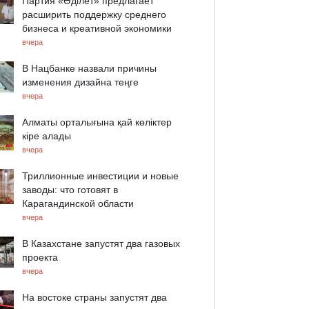
Партия «Әділет» предлагает
расширить поддержку среднего
бизнеса и креативной экономики
вчера
В Нацбанке назвали причины
изменения дизайна теңге
вчера
Алматы орталығына қай көліктер
кіре алады
вчера
Триллионные инвестиции и новые
заводы: что готовят в
Карагандинской области
вчера
В Казахстане запустят два газовых
проекта
вчера
На востоке страны запустят два