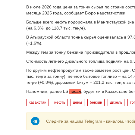
В июле 2026 года цена за тонну сырья по стране сост
месяце 2025 года, сообщает Бюро нацстатистики.
Больше всего нефть подорожала в Мангистауской (на 6
(на 6,3%, до 118,7 тыс. теңге).
В Атырауской области тонна сырья оценивалась в 97,8 
(+1,6%).
Между тем за тонну бензина производители в прошлом
Стоимость летнего дизельного топлива подняли на 9,3%
По другим нефтепродуктам также заметен рост цен. 
тыс. теңге за тонну), печное бытовое топливо – на 14,
теңге (+0,8%), дорожный битум – 201,2 тыс. теңге за т
Напомним, ранее LS
писал
, б
удет ли в Казахстане бе
Казахстан
нефть
цены
бензин
дизель
то
Следите за нашим Telegram - каналом, чтоб