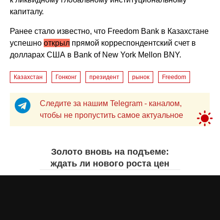
капиталу.
Ранее стало известно, что Freedom Bank в Казахстане
успешно
открыл
прямой корреспондентский счет в
долларах США в Bank of New York Mellon BNY.
Казахстан
Гонконг
президент
рынок
Freedom
Следите за нашим Telegram - каналом,
чтобы не пропустить самое актуальное
Золото вновь на подъеме:
ждать ли нового роста цен
Айнаш Ондирис
вчера